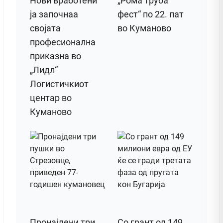
Нови вработени
„Рома труба
ја започнаа
фест“ по 22. пат
својата
во Куманово
професионална
приказна во
„Лидл“
Логистичкиот
центар во
Куманово
Пронајдени три
Со грант од 149