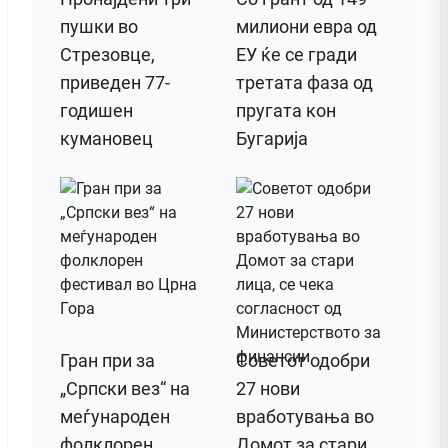
пушки во
милиони евра од
Стрезовце,
ЕУ ќе се гради
приведен 77-
третата фаза од
годишен
пругата кон
кумановец
Бугарија
Гран при за
Советот одобри
„Српски вез“ на
27 нови
меѓународен
вработувања во
фолклорен
Домот за стари