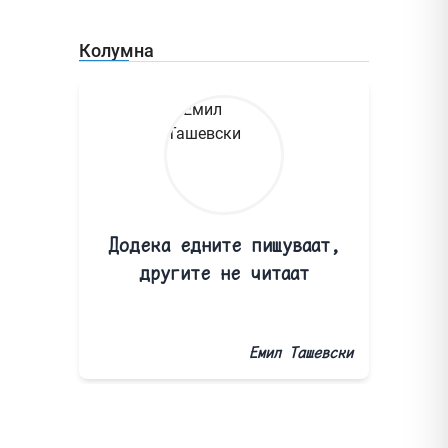
Колумна
Додека едните пишуваат,
другите не читаат
Емил Ташевски