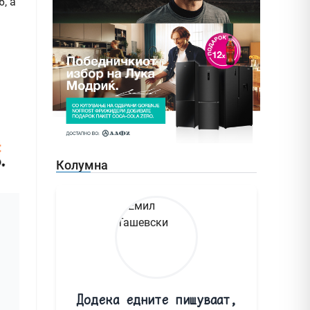
, а
Колумна
Додека едните пишуваат,