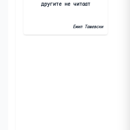
другите не читаат
Емил Ташевски