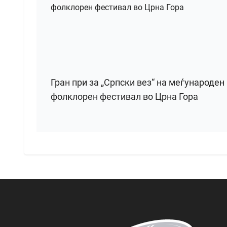
Гран при за „Српски вез“ на меѓународен
фолклорен фестивал во Црна Гора