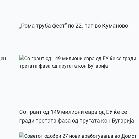
„Рома труба фест“ по 22. пат во Куманово
Со грант од 149 милиони евра од ЕУ ќе се
гради третата фаза од пругата кон Бугарија