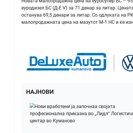
Новата малопродажна цена на еуросупер БС – 95 е
еуродизел БС (Д-Е V) за 71 денар за литар. Ценат
останува 69,5 денари за литар. Со одлуката на Р
малопродажната цена на мазутот М-1 НС и ќе изн
НАЈНОВИ