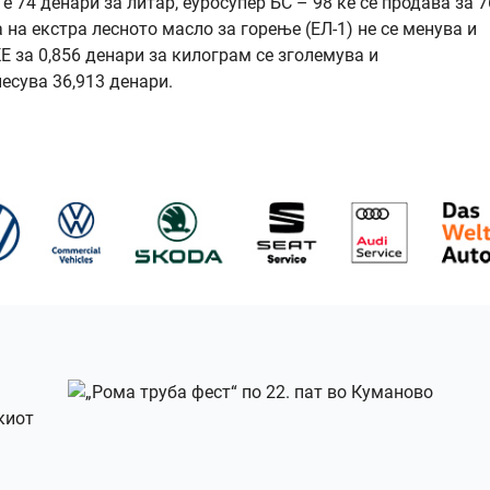
 74 денари за литар, еуросупер БС – 98 ќе се продава за 76
а на екстра лесното масло за горење (ЕЛ-1) не се менува и
КЕ за 0,856 денари за килограм се зголемува и
есува 36,913 денари.