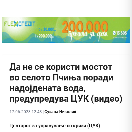
Да не се користи мостот
во селото Пчиња поради
надојдената вода,
предупредува ЦУК (видео)
17.06.2023 12:43 |
Сузана Николиќ
Центарот за управување со кризи (ЦУК)