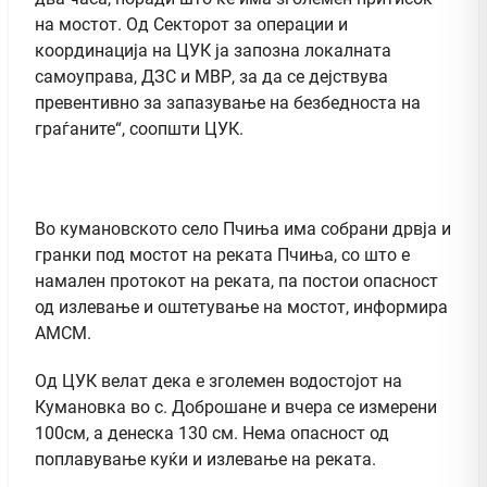
на мостот. Од Секторот за операции и
координација на ЦУК ја запозна локалната
самоуправа, ДЗС и МВР, за да се дејствува
превентивно за запазување на безбедноста на
граѓаните“, соопшти ЦУК.
Во кумановското село Пчиња има собрани дрвја и
гранки под мостот на реката Пчиња, со што е
намален протокот на реката, па постои опасност
од излевање и оштетување на мостот, информира
АМСМ.
Од ЦУК велат дека е зголемен водостојот на
Кумановка во с. Доброшане и вчера се измерени
100см, а денеска 130 см. Нема опасност од
поплавување куќи и излевање на реката.