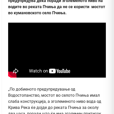
предупредува дека поради зголеменото ниво на
водите во реката Пчиња да не се користи мостот
во кумановското село Пчиња.
„По добиеното предупредување од
Водостопанство, мостот во селото Пчиња имал
слаба конструкција, а зголеменото ниво вода од
Крива Река ќе дојде до реката Пчиња за околу
два часа, поради што ќе има зголемен притисок