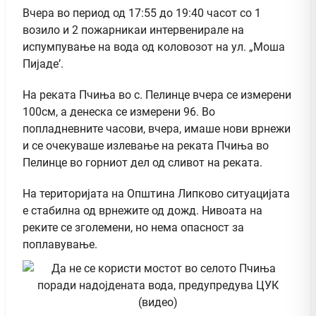
Вчера во период од 17:55 до 19:40 часот со 1
возило и 2 пожарникаи интервенирале на
испумпување на вода од коловозот на ул. „Моша
Пијаде’.
На реката Пчиња во с. Пелинце вчера се измерени
100см, а денеска се измерени 96. Во
попладневните часови, вчера, имаше нови врнежи
и се очекуваше излевање на реката Пчиња во
Пелинце во горниот дел од сливот на реката.
На територијата на Општина Липково ситуацијата
е стабилна од врнежите од дожд. Нивоата на
реките се зголемени, но нема опасност за
поплавување.