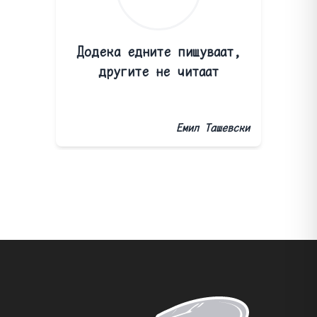
Додека едните пишуваат,
другите не читаат
Емил Ташевски