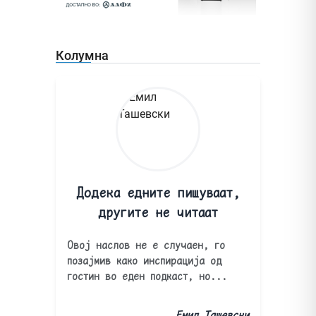
Колумна
Додека едните пишуваат,
другите не читаат
Овој наслов не е случаен, го
позајмив како инспирација од
гостин во еден подкаст, но...
Емил Ташевски