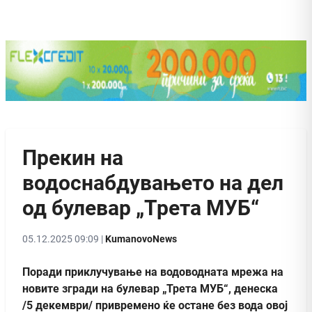
Прекин на
водоснабдувањето на дел
од булевар „Третa МУБ“
05.12.2025 09:09 |
KumanovoNews
Поради приклучување на водоводната мрежа на
новите згради на булевар „Третa МУБ“, денеска
/5 декември/ привремено ќе остане без вода овој