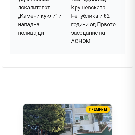
локалитетот
Крушевската
„Камени кукли“ и
Република и 82
нападна
години од Првото
полицајци
заседание на
АСНОМ
ПРЕМИУМ