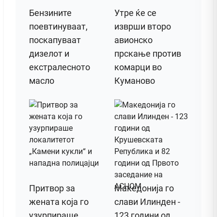
Бензините
Утре ќе се
поевтинуваат,
изврши второ
поскапуваат
авионско
дизелот и
прскање против
екстралесното
комарци во
масло
Куманово
Притвор за
Македонија го
жената која го
слави Илинден -
узурпираше
123 години од