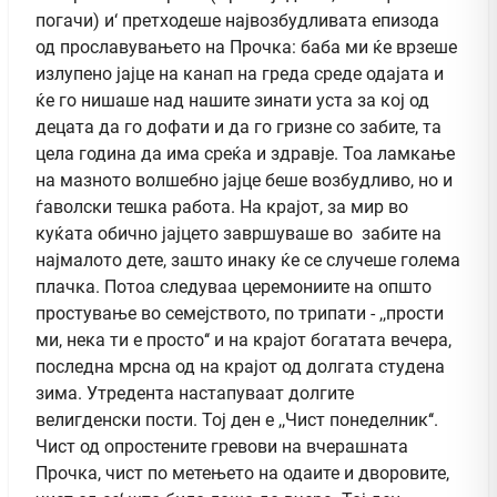
погачи) и‘ претходеше највозбудливата епизода
од прославувањето на Прочка: баба ми ќе врзеше
излупено јајце на канап на греда среде одајата и
ќе го нишаше над нашите зинати уста за кој од
децата да го дофати и да го гризне со забите, та
цела година да има среќа и здравје. Тоа ламкање
на мазното волшебно јајце беше возбудливо, но и
ѓаволски тешка работа. На крајот, за мир во
куќата обично јајцето завршуваше во забите на
најмалото дете, зашто инаку ќе се случеше голема
плачка. Потоа следуваа церемониите на општо
простување во семејството, по трипати - ,,прости
ми, нека ти е просто‘‘ и на крајот богатата вечера,
последна мрсна од на крајот од долгата студена
зима. Утредента настапуваат долгите
велигденски пости. Тој ден е ,,Чист понеделник‘‘.
Чист од опростените гревови на вчерашната
Прочка, чист по метењето на одаите и дворовите,