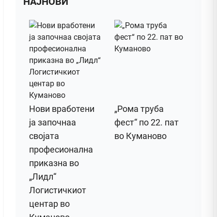
НАЈНОВИ
Нови вработени
„Рома труба
ја започнаа
фест“ по 22. пат
својата
во Куманово
професионална
приказна во
„Лидл“
Логистичкиот
центар во