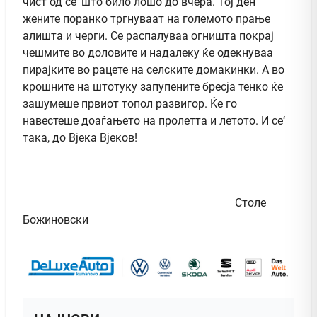
чист од се‘ што било лошо до вчера. Тој ден
жените поранко тргнуваат на големото прање
алишта и черги. Се распалуваа огништа покрај
чешмите во доловите и надалеку ќе одекнуваа
пирајките во рацете на селските домакинки. А во
крошните на штотуку запупените бресја тенко ќе
зашумеше првиот топол развигор. Ќе го
навестеше доаѓањето на пролетта и летото. И се‘
така, до Вјека Вјеков!
Столе
Божиновски