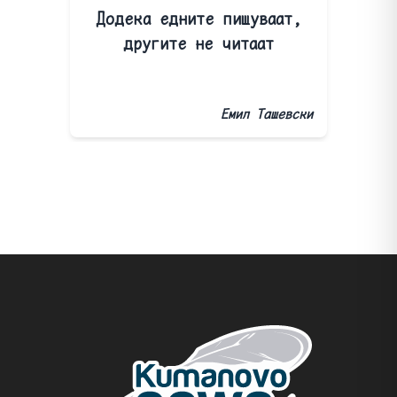
Додека едните пишуваат,
другите не читаат
Емил Ташевски