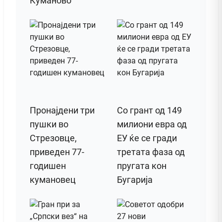
Куманово
Пронајдени три
Со грант од 149
пушки во
милиони евра од
Стрезовце,
ЕУ ќе се гради
приведен 77-
третата фаза од
годишен
пругата кон
кумановец
Бугарија