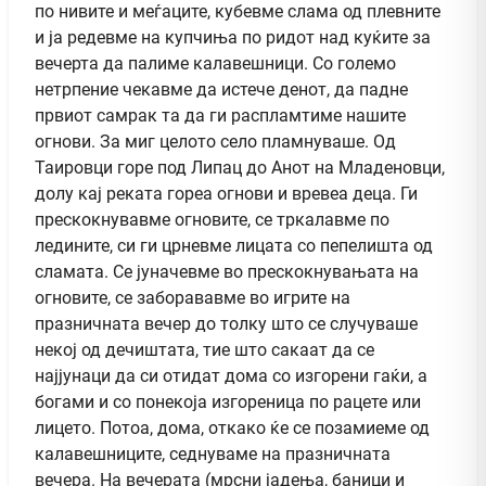
по нивите и меѓаците, кубевме слама од плевните
и ја редевме на купчиња по ридот над куќите за
вечерта да палиме калавешници. Со големо
нетрпение чекавме да истече денот, да падне
првиот самрак та да ги распламтиме нашите
огнови. За миг целото село пламнуваше. Од
Таировци горе под Липац до Анот на Младеновци,
долу кај реката гореа огнови и вревеа деца. Ги
прескокнувавме огновите, се тркалавме по
ледините, си ги црневме лицата со пепелишта од
сламата. Се јуначевме во прескокнувањата на
огновите, се заборававме во игрите на
празничната вечер до толку што се случуваше
некој од дечиштата, тие што сакаат да се
најјунаци да си отидат дома со изгорени гаќи, а
богами и со понекоја изгореница по рацете или
лицето. Потоа, дома, откако ќе се позамиеме од
калавешниците, седнуваме на празничната
вечера. На вечерата (мрсни јадења, баници и