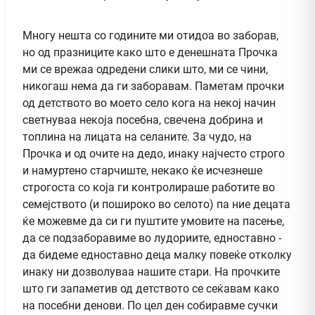
Многу нешта со годините ми отидоа во заборав,
но од празниците како што е денешната Прочка
ми се врежаа одредени слики што, ми се чини,
никогаш нема да ги заборавам. Паметам прочки
од детството во моето село кога на некој начин
светнуваа некоја посебна, свечена добрина и
топлина на лицата на селаните. За чудо, на
Прочка и од очите на дедо, инаку најчесто строго
и намуртено старчиште, некако ќе исчезнеше
строгоста со која ги контролираше работите во
семејството (и пошироко во селото) па ние децата
ќе можевме да си ги пуштите умовите на пасење,
да се подзаборавиме во лудориите, едноставно -
да бидеме едноставно деца малку повеќе отколку
инаку ни дозволуваа нашите стари. На прочките
што ги запаметив од детството се сеќавам како
на посебни денови. По цел ден собиравме сучки