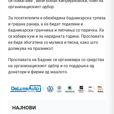
си помагаме“, вели Бобан Кипријановски, член на
организацискиот одбор.
За посетителите е обезбедена бадникарска трпеза
и грејана ракија, а ќе бидат поделени и
бадникарски гранчиња и лепчиња со паричка. Ќе
се избере кум и за наредната година. Прославата
ќе биде збогатена со музика и песна, како што
доликува на празникот.
Прославата на Бадник се организира со средства
на организацискиот одбор и со поддршка од
донатори и фирми од маалото.
НАЈНОВИ