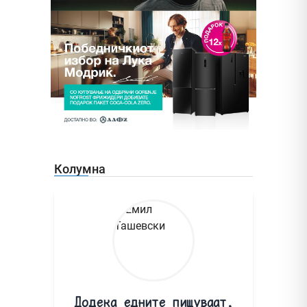
Колумна
Додека едните пишуваат,