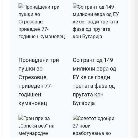
Пронајдени три
Со грант од 149
пушки во
милиони евра од
Стрезовце,
ЕУ ќе се гради
приведен 77-
третата фаза од
годишен
пругата кон
кумановец
Бугарија