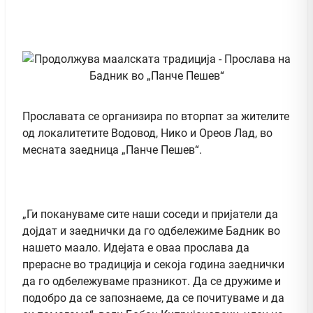
Прославата се организира по вторпат за жителите
од локалитетите Водовод, Нико и Ореов Лад, во
месната заедница „Панче Пешев“.
„Ги покануваме сите наши соседи и пријатели да
дојдат и заеднички да го одбележиме Бадник во
нашето маало. Идејата е оваа прослава да
прерасне во традиција и секоја година заеднички
да го одбележуваме празникот. Да се дружиме и
подобро да се запознаеме, да се почитуваме и да