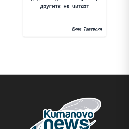
другите не читаат
Емил Ташевски