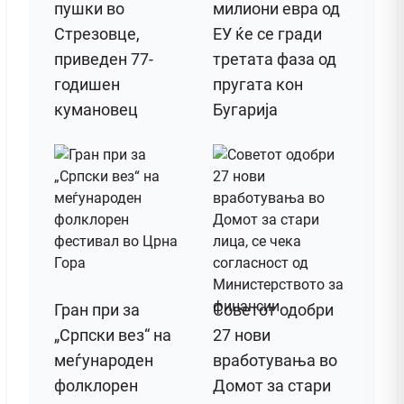
пушки во
милиони евра од
Стрезовце,
ЕУ ќе се гради
приведен 77-
третата фаза од
годишен
пругата кон
кумановец
Бугарија
Гран при за
Советот одобри
„Српски вез“ на
27 нови
меѓународен
вработувања во
фолклорен
Домот за стари