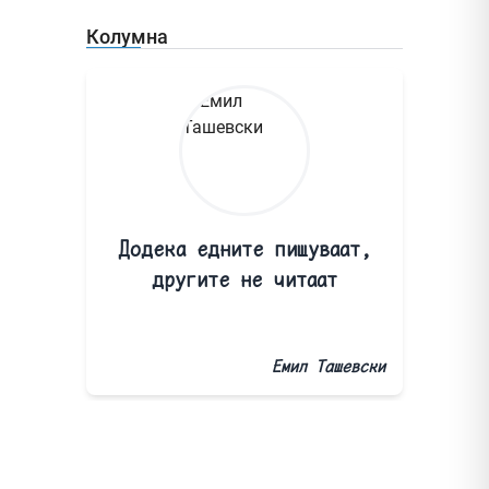
Колумна
Додека едните пишуваат,
другите не читаат
Емил Ташевски