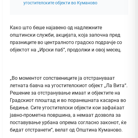
угостителските објекти во Куманово
Како што беше најавено од надлежните
општински служби, акцијата, која започна пред
празниците во централното градско подрачје со
објектот на „Ирски паб“, продолжи и овој месец.
„Во моментот сопствениците ја отстрануваат
летната бавча на угостителскиот објект „Ла Вита“.
Решение за отстранување имаат и објектите на
Градскиот плоштад и во поранешната касарна во
Бедиње. Сите угостителски објекти кои зафаќаат
јавно-прометна површина, а немаат дозвола за
поставување урбана опрема согласно законот, ќе
бидат отстранети“, велат од Општина Куманово.