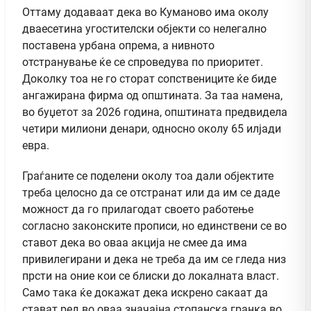
Оттаму додаваат дека во Куманово има околу
дваесетина угостителски објекти со нелегално
поставена урбана опрема, а нивното
отстранување ќе се спроведува по приоритет.
Доколку тоа не го сторат сопствениците ќе биде
ангажирана фирма од општината. За таа намена,
во буџетот за 2026 година, општината предвидела
четири милиони денари, односно околу 65 илјади
евра.
Граѓаните се поделени околу тоа дали објектите
треба целосно да се отстранат или да им се даде
можност да го прилагодат своето работење
согласно законските прописи, но единствени се во
ставот дека во оваа акција не смее да има
привилегирани и дека не треба да им се гледа низ
прсти на оние кои се блиски до локалната власт.
Само така ќе докажат дека искрено сакаат да
стават ред во оваа значајна стопанска гранка во