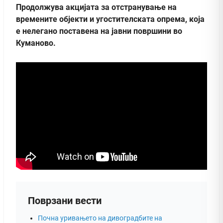
Продолжува акцијата за отстранување на
времените објекти и угостителската опрема, која
е нелегано поставена на јавни површини во
Куманово.
Поврзани вести
Почна уривањето на дивоградбите на