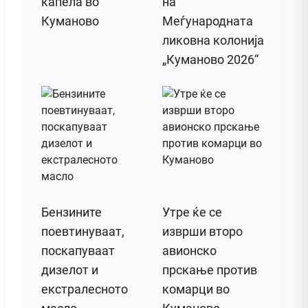
капела во
на
Куманово
Меѓународната
ликовна колонија
„Куманово 2026“
Бензините
Утре ќе се
поевтинуваат,
изврши второ
поскапуваат
авионско
дизелот и
прскање против
екстралесното
комарци во