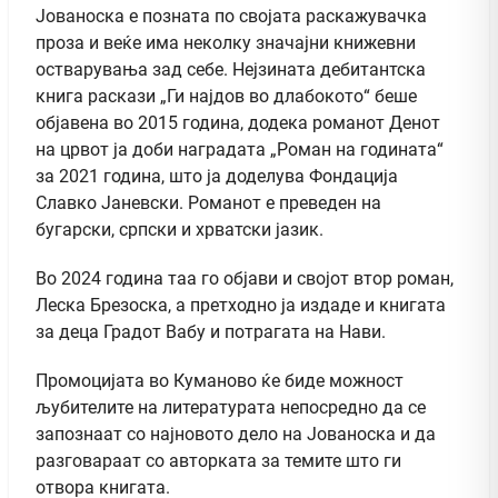
Јованоска е позната по својата раскажувачка
проза и веќе има неколку значајни книжевни
остварувања зад себе. Нејзината дебитантска
книга раскази „Ги најдов во длабокото“ беше
објавена во 2015 година, додека романот Денот
на црвот ја доби наградата „Роман на годината“
за 2021 година, што ја доделува Фондација
Славко Јаневски. Романот е преведен на
бугарски, српски и хрватски јазик.
Во 2024 година таа го објави и својот втор роман,
Леска Брезоска, а претходно ја издаде и книгата
за деца Градот Вабу и потрагата на Нави.
Промоцијата во Куманово ќе биде можност
љубителите на литературата непосредно да се
запознаат со најновото дело на Јованоска и да
разговараат со авторката за темите што ги
отвора книгата.