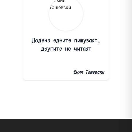
Додека едните пишуваат,
другите не читаат
Емил Ташевски