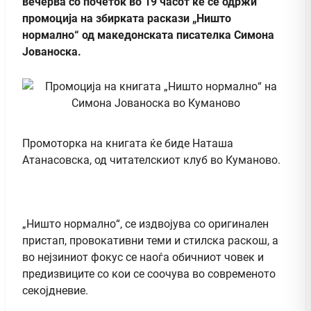
вечерва со почеток во 19 часот ќе се одржи
промоција на збирката раскази „Ништо
нормално“ од македонската писателка Симона
Јованоска.
Промоторка на книгата ќе биде Наташа
Атанасовска, од читателскиот клуб во Куманово.
„Ништо нормално“, се издвојува со оригиналeн
пристап, провокативни теми и стилска раскош, а
во нејзиниот фокус се наоѓа обичниот човек и
предизвиците со кои се соочува во современото
секојдневие.