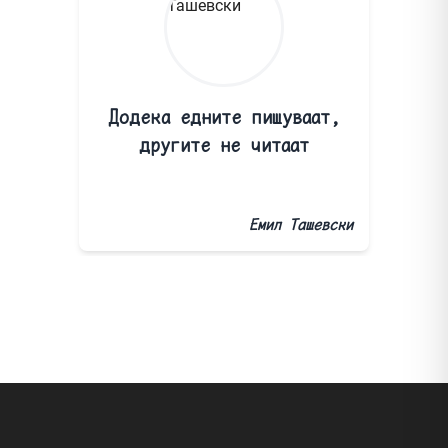
Додека едните пишуваат,
другите не читаат
Емил Ташевски