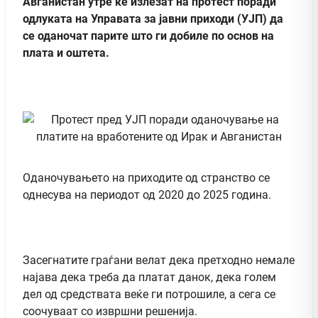
Авганистан утре ќе излезат на протест поради
одлуката на Управата за јавни приходи (УЈП) да
се оданочат парите што ги добиле по основ на
плата и оштета.
Оданочувањето на приходите од странство се
однесува на периодот од 2020 до 2025 година.
Засегнатите граѓани велат дека претходно немале
најава дека треба да платат данок, дека голем
дел од средствата веќе ги потрошиле, а сега се
соочуваат со извршни решенија.