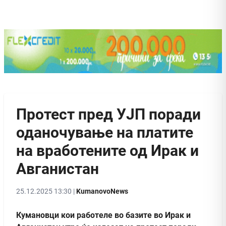
Протест пред УЈП поради
оданочување на платите
на вработените од Ирак и
Авганистан
25.12.2025 13:30 |
KumanovoNews
Кумановци кои работеле во базите во Ирак и