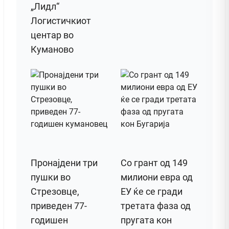
„Лидл“
Логистичкиот
центар во
Куманово
Пронајдени три
Со грант од 149
пушки во
милиони евра од
Стрезовце,
ЕУ ќе се гради
приведен 77-
третата фаза од
годишен
пругата кон