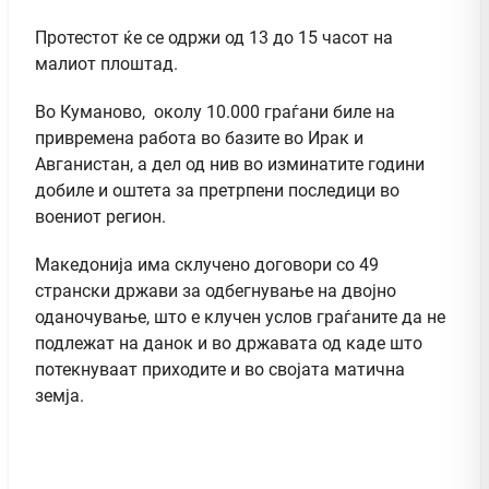
Протестот ќе се одржи од 13 до 15 часот на
малиот плоштад.
Во Куманово, околу 10.000 граѓани биле на
привремена работа во базите во Ирак и
Авганистан, а дел од нив во изминатите години
добиле и оштета за претрпени последици во
воениот регион.
Македонија има склучено договори со 49
странски држави за одбегнување на двојно
оданочување, што е клучен услов граѓаните да не
подлежат на данок и во државата од каде што
потекнуваат приходите и во својата матична
земја.