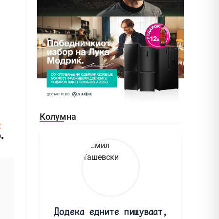
Колумна
Додека едните пишуваат,