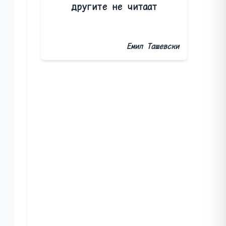
другите не читаат
Емил Ташевски