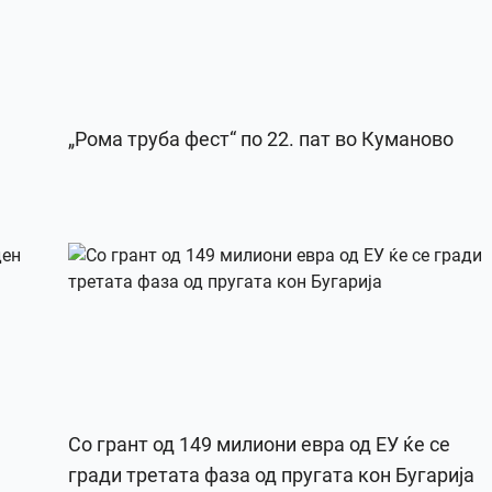
„Рома труба фест“ по 22. пат во Куманово
Со грант од 149 милиони евра од ЕУ ќе се
гради третата фаза од пругата кон Бугарија