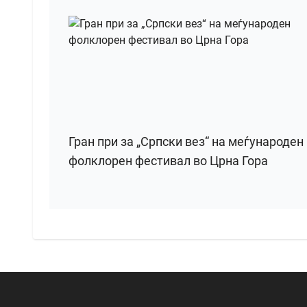
Гран при за „Српски вез“ на меѓународен
фолклорен фестивал во Црна Гора