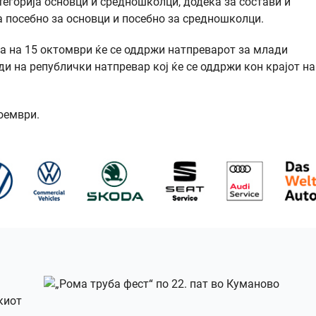
атегорија основци и средношколци, додека за состави и
та посебно за основци и посебно за средношколци.
а на 15 октомври ќе се оддржи натпреварот за млади
и на републички натпревар кој ќе се оддржи кон крајот на
оември.