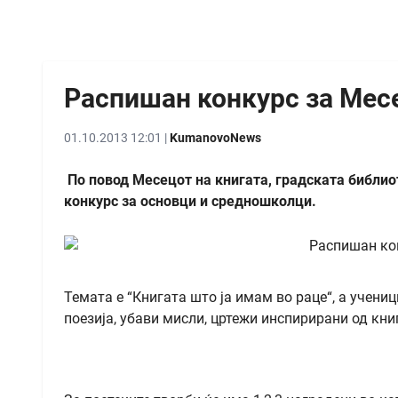
Распишан конкурс за Месе
01.10.2013 12:01 |
KumanovoNews
По повод Месецот на книгата, градската библио
конкурс за основци и средношколци.
Темата е “Книгата што ја имам во раце“, а учени
поезија, убави мисли, цртежи инспирирани од кни