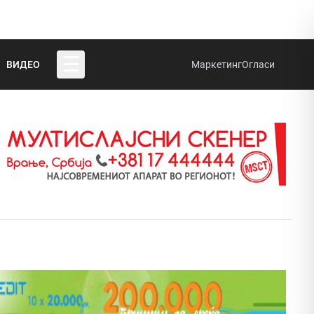
☰
ВИДЕО
Маркетинг
Огласи