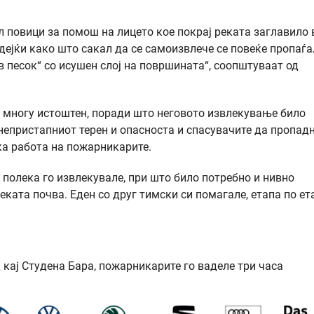
л повици за помош на лицето кое покрај реката заглавило 
дејќи како што сакал да се самоизвлече се повеќе пропаѓа
 песок“ со исушен слој на површината“, соопштуваат од
 многу истоштен, поради што неговото извлекување било
непристапниот терен и опасноста и спасувачите да пропад
ка работа на пожарникарите.
 полека го извлекувале, при што било потребно и нивно
еката почва. Еден со друг тимски си помагале, етапа по ет