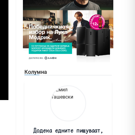
Колумна
Додека едните пишуваат,