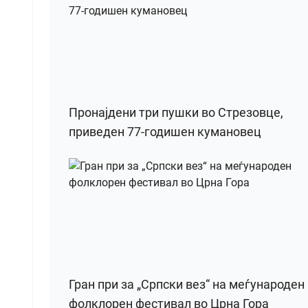
Пронајдени три пушки во Стрезовце,
приведен 77-годишен кумановец
Гран при за „Српски вез“ на меѓународен
фолклорен фестивал во Црна Гора