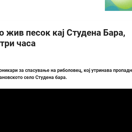
о жив песок кај Студена Бара,
три часа
рникари за спасување на риболовец, кој утринава пропад
ановското село Студена бара.