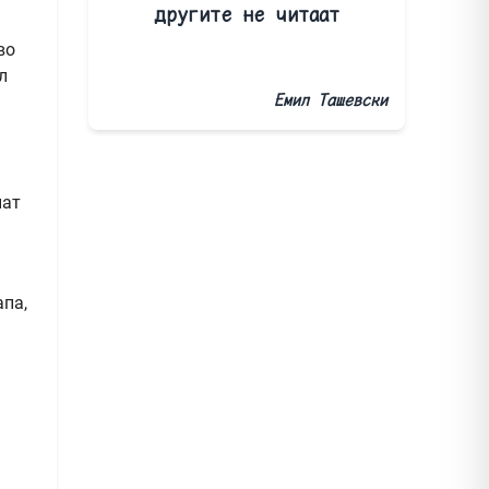
другите не читаат
во
л
Емил Ташевски
нат
апа,