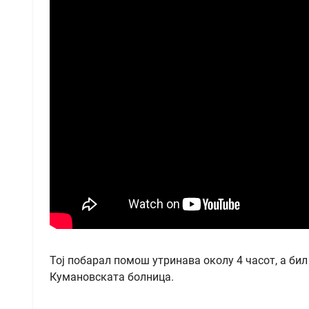
Тој побарал помош утринава околу 4 часот, а бил
Кумановската болница.