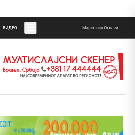
☰
ВИДЕО
Маркетинг
Огласи