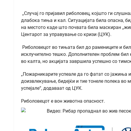
„Случај го пријавил риболовец, којшто ги слушна
длабока тиња и кал. Ситуацијата била опасна, би
на местото каде што почвата била маскиран „жив
Центарот за управување со кризи (ЦУК).
Риболовецот во тињата бил до рамениците и бил
исклучително тешко. Дополнителен проблем бил 
во калта, но акцијата завршила успешно со тимс
„Пожарникарите успеале да го фатат со јажиња и
доизвлекување, бидејќи и тие тонеле полека во м
успејале“, додаваат од ЦУК.
Риболовецот е вон животна опасност.