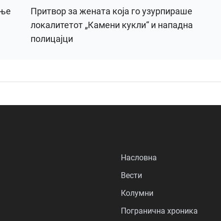
ање
Притвор за жената која го узурпираше
локалитетот „Камени кукли“ и нападна
полицајци
Насловна
Вести
Колумни
Погранична хроника