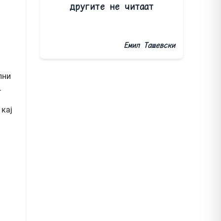
другите не читаат
1
Емил Ташевски
лни
.
 кај