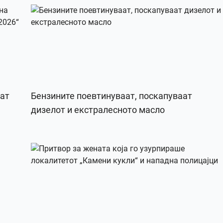
рат
Бензините поевтинуваат, поскапуваат
дизелот и екстралесното масло