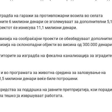
зградба на гаражи за противпожарни возила во селата
ите 6 милиони денари се зголемуваат за дополнителни 5,
оектот ќе изнесува 11,1 милиони денари.
евизија на сообраќајни проекти се обезбедуваат дополните
визија на склонопадни објекти во висина од 300.000 денари
титорите за изградба на фекална канализација за зградите
 и во програмата за животна средина за заловување на
1,5 милиони денари веќе биле потрошени.
средства за поддршка на јавните претпријатија, кои поради
ла тешко ја извршуваат работата.