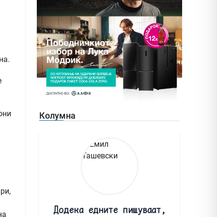
на.
е
они
Колумна
ри,
Додека едните пишуваат,
на