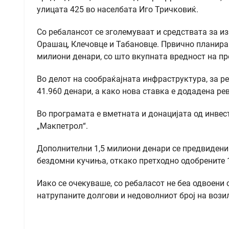
улицата 425 во населбата Иго Тричковиќ.
Со ребалансот се зголемуваат и средствата за и
Орашац, Клечовце и Табановце. Првично планиран
милиони денари, со што вкупната вредност на пр
Во делот на сообраќајната инфраструктура, за р
41.960 денари, а како нова ставка е додадена ре
Во програмата е вметната и донацијата од инвес
„Макпетрол“.
Дополнителни 1,5 милиони денари се предвидени
бездомни кучиња, откако претходно одобрените 
Иако се очекуваше, со ребаласот не беа одвоени 
натрупаните долгови и недоволниот број на вози