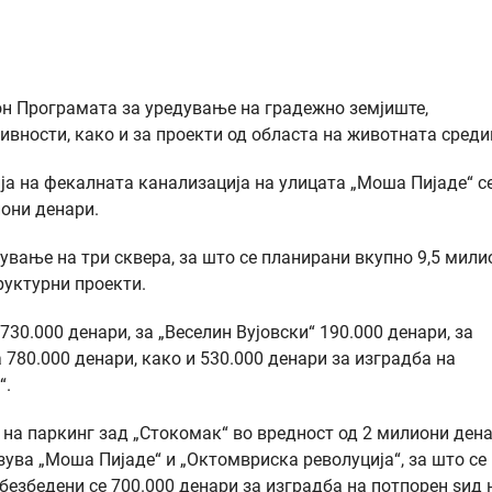
он Програмата за уредување на градежно земјиште,
вности, како и за проекти од областа на животната среди
ија на фекалната канализација на улицата „Моша Пијаде“ с
иони денари.
ување на три сквера, за што се планирани вкупно 9,5 мили
руктурни проекти.
730.000 денари, за „Веселин Вујовски“ 190.000 денари, за
780.000 денари, како и 530.000 денари за изградба на
“.
на паркинг зад „Стокомак“ во вредност од 2 милиони дена
зува „Моша Пијаде“ и „Октомвриска револуција“, за што се
безбедени се 700.000 денари за изградба на потпорен ѕид 