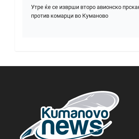
Утре ќе се изврши второ авионско прск
против комарци во Куманово