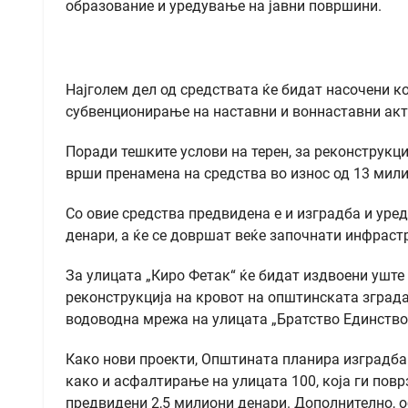
образование и уредување на јавни површини.
Најголем дел од средствата ќе бидат насочени к
субвенционирање на наставни и воннаставни акти
Поради тешките услови на терен, за реконструкц
врши пренамена на средства во износ од 13 мил
Со овие средства предвидена е и изградба и уред
денари, а ќе се довршат веќе започнати инфраст
За улицата „Киро Фетак“ ќе бидат издвоени уште 
реконструкција на кровот на општинската зграда 
водоводна мрежа на улицата „Братство Единство
Како нови проекти, Општината планира изградба 
како и асфалтирање на улицата 100, која ги повр
предвидени 2,5 милиони денари. Дополнително, о