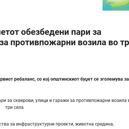
џетот обезбедени пари за
 за противпожарни возила во т
виот ребаланс, со кој општинскиот буџет се зголемува за
ства за инфраструктурни проекти, животна средина,