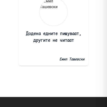
Додека едните пишуваат,
другите не читаат
Емил Ташевски