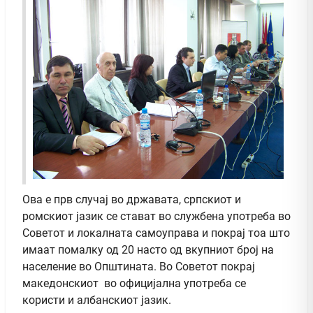
Ова е прв случај во државата, српскиот и
ромскиот јазик се стават во службена употреба во
Советот и локалната самоуправа и покрај тоа што
имаат помалку од 20 насто од вкупниот број на
население во Општината. Во Советот покрај
македонскиот во официјална употреба се
користи и албанскиот јазик.