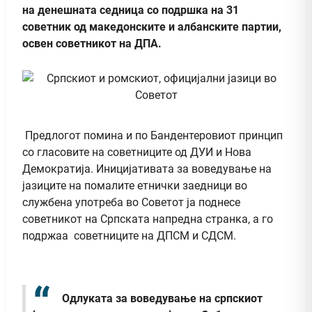
на денешната седница со подршка на 31
советник од македонските и албанските партии,
освен советникот на ДПА.
Предлогот помина и по Бандентеровиот принцип
со гласовите на советниците од ДУИ и Нова
Демократија. Иницијативата за воведување на
јазиците на помалите етнички заедници во
службена употреба во Советот ја поднесе
советникот на Српската напредна странка, а го
подржаа советниците на ДПСМ и СДСМ.
Одлуката за воведување на српскиот