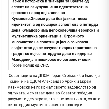
јазик е историска и значајна за Србите од
аспект на зачувување на идентитетот на
српскиот народ кој живее во
Куманово.Знаеме дека без јазикот нема
идентитет, а од поширок аспект ова е потврда
дека Куманово има непоколеблива европска и
мултиетничка ориентација. Огромното
мнозинство на советници јасно го изрази
својот став да се сочуваат карактеристики на
градот со кој се потврдува дека е лидер во
Македонија и пошироко во регионот- вели
Ѓорѓе Полиќ од СНС.
Советниците на ДПСМ Горан Стојковиќ и Емилија
Томиќ, и на СДСМ Александар Арсиќ и Екрем
Казимовски не го кријат своето задоволство од
одлуката, и сметаат дека во Советот победил
разумот и демократијата, а не политиката, со што
се потврдил мултиетничкиот карактер и