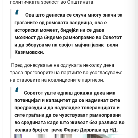
политичката зрелост во Општината.
Ова што денеска се случи многу значи за
граѓаните од ромската заедница, ова е
историски момент, бидејќи ни се дава
можност да бидеме рамноправно во Советот
и да зборуваме на својот мајчин јазик- вели
Казимовски.
Пред донесување на одлуката неколку дена
траеа преговорите на партиите во усогласување
на ставовите на коалиционите партнери.
Советот уште еднаш докажа дека има
потенцијал и капацитет да се надминат сите
предрасуди и да надвладее толеранцијата и
сите граѓани да се чувствуваат рамноправни
во средината каде што живеат без разлика во
колкав број се- рече Фериз Дервиши од НД.