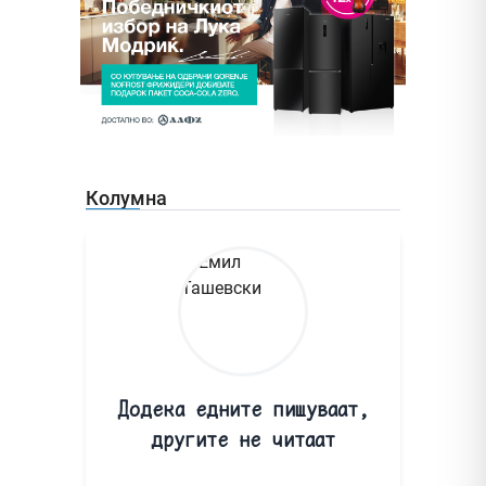
Колумна
Додека едните пишуваат,
другите не читаат