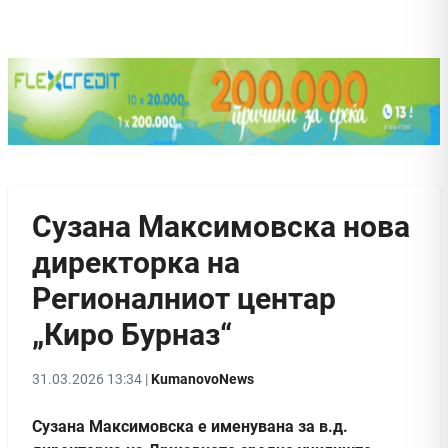
Сузана Максимовска нова
директорка на
Регионалниот центар
„Киро Бурназ“
31.03.2026 13:34 |
KumanovoNews
Сузана Максимовска е именувана за в.д.