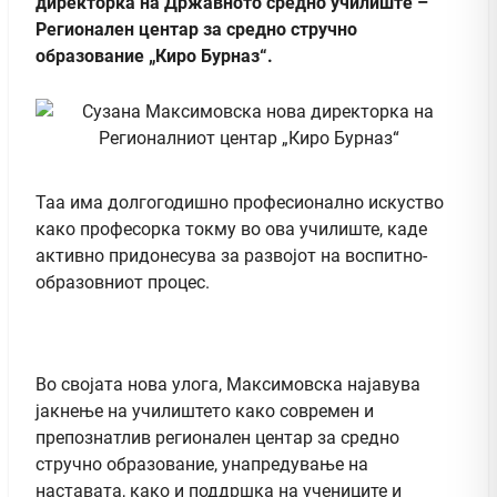
директорка на Државното средно училиште –
Регионален центар за средно стручно
образование „Киро Бурназ“.
Таа има долгогодишно професионално искуство
како професорка токму во ова училиште, каде
активно придонесува за развојот на воспитно-
образовниот процес.
Во својата нова улога, Максимовска најавува
јакнење на училиштето како современ и
препознатлив регионален центар за средно
стручно образование, унапредување на
наставата, како и поддршка на учениците и