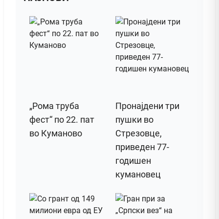
„Рома труба
Пронајдени три
фест“ по 22. пат
пушки во
во Куманово
Стрезовце,
приведен 77-
годишен
кумановец