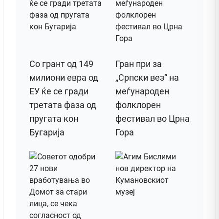
Со грант од 149
Гран при за
милиони евра од
„Српски вез“ на
ЕУ ќе се гради
меѓународен
третата фаза од
фолклорен
пругата кон
фестивал во Црна
Бугарија
Гора