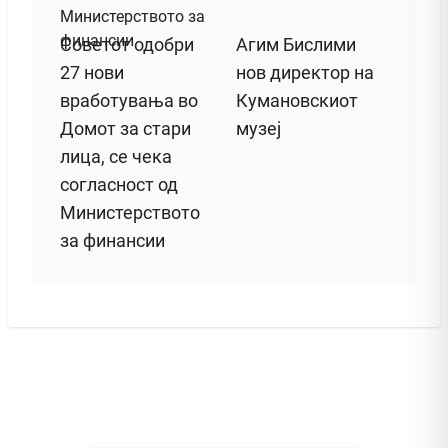
Советот одобри
Агим Бислими
27 нови
нов директор на
вработувања во
Кумановскиот
Домот за стари
музеј
лица, се чека
согласност од
Министерството
за финансии