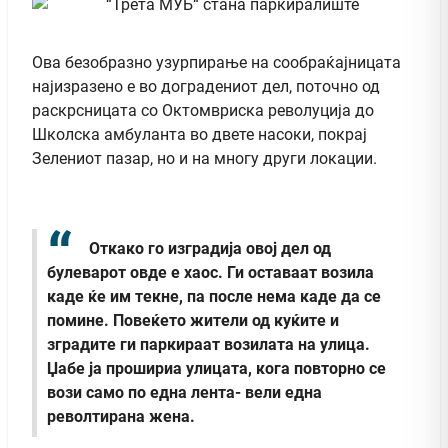
Ова безобразно узурпирање на сообраќајницата
најизразено е во доградениот дел, поточно од
раскрсницата со Октомвриска револуција до
Школска амбуланта во двете насоки, покрај
Зелениот пазар, но и на многу други локации.
Откако го изградија овој дел од
булеварот овде е хаос. Ги оставаат возила
каде ќе им текне, па после нема каде да се
помине. Повеќето жители од куќите и
зградите ги паркираат возилата на улица.
Џабе ја прошириа улицата, кога повторно се
вози само по една лента- вели една
револтирана жена.