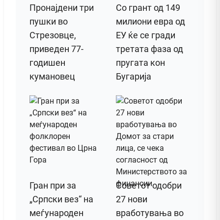
Пронајдени три
Со грант од 149
пушки во
милиони евра од
Стрезовце,
ЕУ ќе се гради
приведен 77-
третата фаза од
годишен
пругата кон
кумановец
Бугарија
Гран при за
Советот одобри
„Српски вез“ на
27 нови
меѓународен
вработувања во