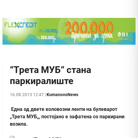
“Трета МУБ“ стана
паркиралиште
16.08.2013 12:47 |
KumanovoNews
Една од двете коловозни ленти на булеварот
„Трета МУБ„, постојано е зафатена со паркирани
возила.