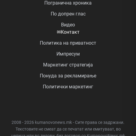
Погранична хроника
По допрен глас
Видео
✉
Контакт
Политика на приватност
Импресум
Маркетинг стратегија
Понуда за рекламирање
Политички маркетинг
2008 - 2026 kumanovonews.mk - Сите права се задржани.
Текстовите не смеат да се печатат или емитуваат, во
целина или во делови, без договор со KumanovoNews.mk