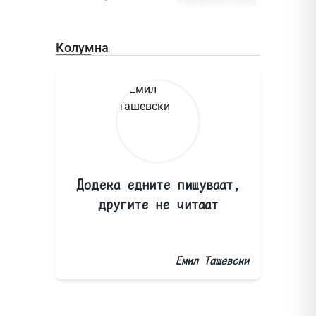
Колумна
Додека едните пишуваат,
другите не читаат
Емил Ташевски