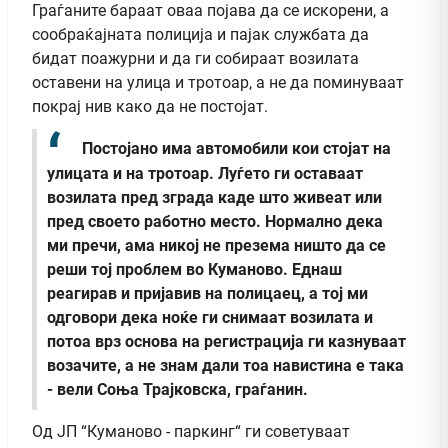
Граѓаните бараат оваа појава да се искорени, а
сообраќајната полиција и пајак службата да
бидат поажурни и да ги собираат возилата
оставени на улица и тротоар, а не да поминуваат
покрај нив како да не постојат.
Постојано има автомобили кои стојат на
улицата и на тротоар. Луѓето ги оставаат
возилата пред зграда каде што живеат или
пред своето работно место. Нормално дека
ми пречи, ама никој не презема ништо да се
реши тој проблем во Куманово. Еднаш
реагирав и пријавив на полицаец, а тој ми
одговори дека ноќе ги снимаат возилата и
потоа врз основа на регистрација ги казнуваат
возачите, а не знам дали тоа навистина е така
- вели Соња Трајковска, граѓанин.
Од ЈП “Куманово - паркинг“ ги советуваат