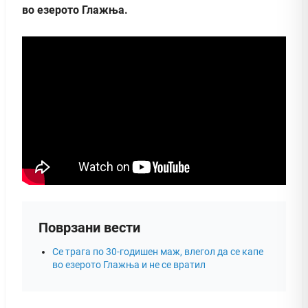
во езерото Глажња.
Поврзани вести
Се трага по 30-годишен маж, влегол да се капе
во езерото Глажња и не се вратил