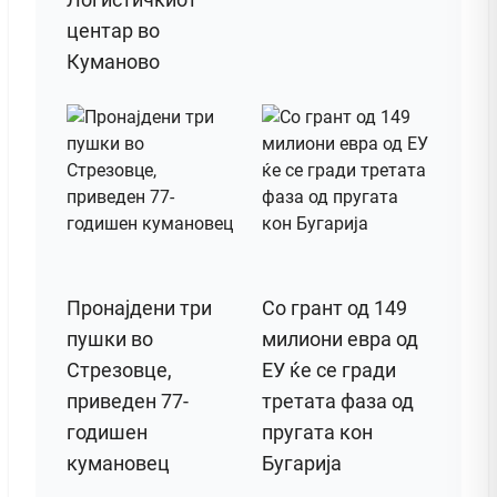
центар во
Куманово
Пронајдени три
Со грант од 149
пушки во
милиони евра од
Стрезовце,
ЕУ ќе се гради
приведен 77-
третата фаза од
годишен
пругата кон
кумановец
Бугарија