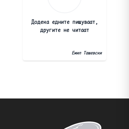
Додека едните пишуваат,
другите не читаат
Емил Ташевски