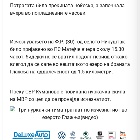
Потрагата била прекината ноќеска, а започнала
вчера во попладневните часови.
Исчезнувањето на Ф.Р. (30) од селото Никуштак
било пријавено во ПС Матејче вчера околу 15.30
часот, бидејќи не се вратил подолг период откако
влегол да се капе во вештачкото езеро на браната
Глажња на оддалеченост од 1.5 километри.
Преку СВР Куманово е повикана нуркачка екипа
на МВР со цел да се пронајде исчезнатиот.