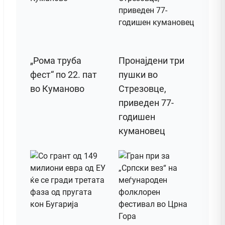
„Рома труба
Пронајдени три
фест“ по 22. пат
пушки во
во Куманово
Стрезовце,
приведен 77-
годишен
кумановец