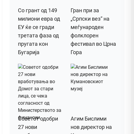
Со грант од 149
Гран при за
милиони евра од
„Српски вез“ на
ЕУ ќе се гради
меѓународен
третата фаза од
фолклорен
пругата кон
фестивал во Црна
Бугарија
Гора
Советот одобри
Агим Бислими
27 нови
нов директор на