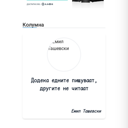
Колумна
Додека едните пишуваат,
другите не читаат
Емил Ташевски