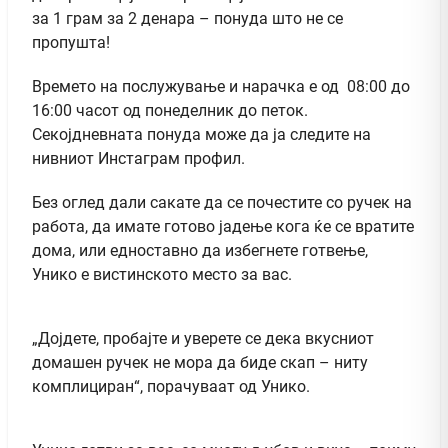
за 1 грам за 2 денара – понуда што не се
пропушта!
Времето на послужување и нарачка е од 08:00 до
16:00 часот од понеделник до петок.
Секојдневната понуда може да ја следите на
нивниот Инстаграм профил.
Без оглед дали сакате да се почестите со ручек на
работа, да имате готово јадење кога ќе се вратите
дома, или едноставно да избегнете готвење,
Унико е вистинското место за вас.
„Дојдете, пробајте и уверете се дека вкусниот
домашен ручек не мора да биде скап – ниту
комплициран“, порачуваат од Унико.