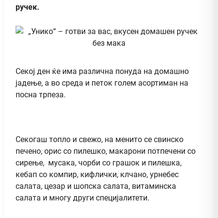
ручек.
Секој ден ќе има различна понуда на домашно
јадење, а во среда и петок голем асортиман на
посна трпеза.
Секогаш топло и свежо, на менито се свинско
печено, орис со пилешко, макарони потпечени со
сирење, мусака, чорби со грашок и пилешка,
кебап со компир, кифлички, клчано, урнебес
салата, цезар и шопска салата, витаминска
салата и многу други специјалитети.