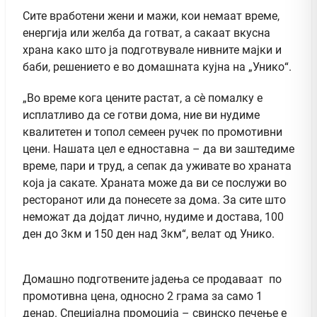
Сите вработени жени и мажи, кои немаат време,
енергија или желба да готват, а сакаат вкусна
храна како што ја подготвувале нивните мајки и
баби, решението е во домашната кујна на „Унико“.
„Во време кога цените растат, а сè помалку е
исплатливо да се готви дома, ние ви нудиме
квалитетен и топол семеен ручек по промотивни
цени. Нашата цел е едноставна – да ви заштедиме
време, пари и труд, а сепак да уживате во храната
која ја сакате. Храната може да ви се послужи во
ресторанот или да понесете за дома. За сите што
неможат да дојдат лично, нудиме и достава, 100
ден до 3км и 150 ден над 3км“, велат од Унико.
Домашно подготвените јадења се продаваат по
промотивна цена, односно 2 грама за само 1
денар. Специјална промоција – свинско печење е