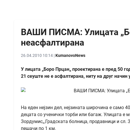
ВАШИ ПИСМА: Улицата „Бо
неасфалтирана
26.04.2010 10:14 |
KumanovoNews
У лицата „Боро Прцан„ проектирана е пред 50 год
21 сеуште не е асфалтирана, ниту на друг начин 
На еден нејзин дел, нејзината широчина е само 4
децата со ученички торби или багаж. Улицата е м
Зордумис„,Градската болница, продавници и сл. З
пешачи по 1 км.