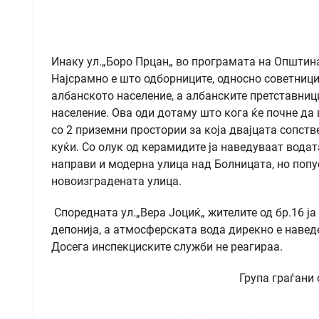
Инаку ул.„Боро Прцан„ во програмата на Општинат
Најсрамно е што одборниците, односно советници
албанското население, а албанските претставниц
население. Ова оди дотаму што кога ќе почне да 
со 2 приземни простории за која двајцата сопст
куќи. Со олук од керамидите ја наведуваат водата
направи и модерна улица над Болницата, но попус
новоизградената улица.
Споредната ул.„Вера Јоциќ„ жителите од бр.16 ја у
депонија, а атмосферската вода дирекно е наведе
Досега инспекциските служби не реагираа.
Група граѓани од МЗ „11 Но