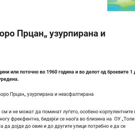
ро Прцан„ узурпирана и
ини или поточно во 1960 година и во делот од броевите 1 
уредена.
0 см и не можат да поминат луѓето, особено корпулентните
ногу фрекфентна, бидејќи се наоѓа во близина на ОУ „Толи
а да дојде до овие и до другите улици потребно е да се