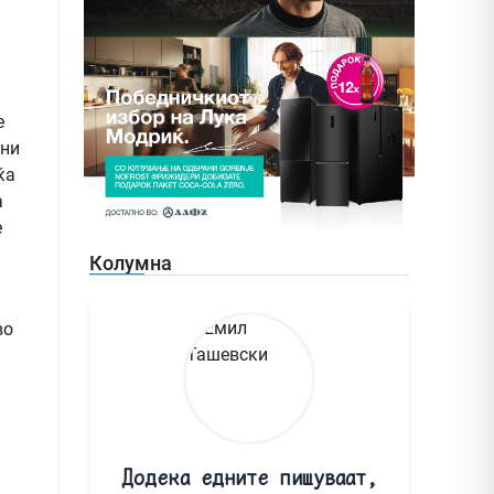
е
вни
ќа
а
е
Колумна
во
Додека едните пишуваат,