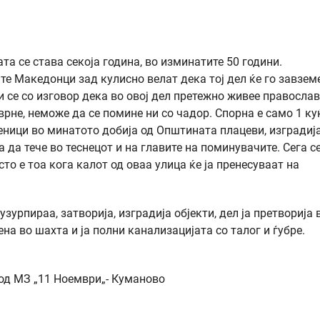
а се става секоја година, во изминатите 50 години.
те Македонци зад кулисно велат дека тој дел ќе го завзем
и се со изговор дека во овој дел претежно живее правосла
врне, неможе да се помине ни со чадор. Спорна е само 1 ку
веници во минатото добија од Општината плацеви, изградиј
 да тече во теснецот и на главите на поминувачите. Сега с
то е тоа кога калот од оваа улица ќе ја пренесуваат на
зурпираа, затворија, изградија објекти, дел ја претворија 
на во шахта и ја полни канализацијата со талог и ѓубре.
ември„- Куманово