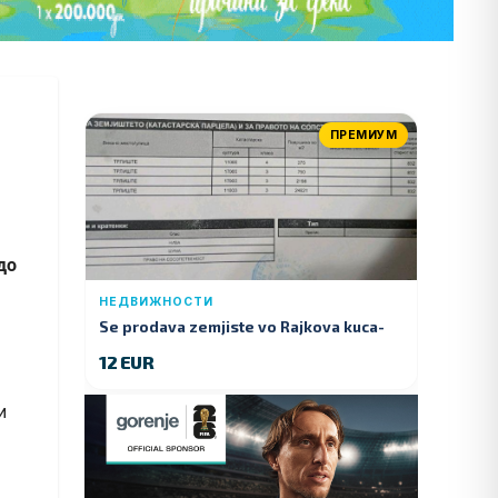
ПРЕМИУМ
до
НЕДВИЖНОСТИ
Se prodava zemjiste vo Rajkova kuca-
Kumanovo
12 EUR
 и