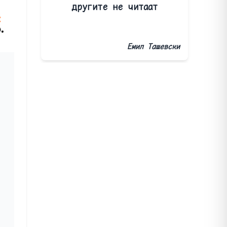
другите не читаат
Емил Ташевски