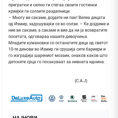
прегратки и силно ги стегаа своите гостинки
криејќи ги солзите разделници.
– Многу ве сакаме, дојдете ни пак! Велеа децата
од Измир, задушувајќи се во солзи. – Ќе дојдеме и
ние ве сакаме, а сакаме и вие да ни ја возвратите
посетата, одговараа нашите девојчиња.
Младите кумановки со останатите деца од светот
10-те денови во Измир ги срушија сите бариери и
го изградија шарениот мозаик, онаков каков што
детските срца го посакуваат за нивната иднина.
(С.А.Ј)
НАЈНОВИ