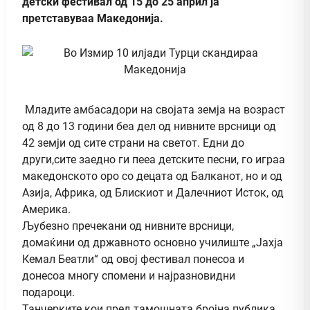
детски фестивал од 15 до 25 април ја
претставуваа Македонија.
Младите амбасадори на својата земја на возраст
од 8 до 13 години беа дел од нивните врсници од
42 земји од сите страни на светот. Едни до
други,сите заедно ги пееа детските песни, го играа
македонското оро со децата од Балканот, но и од
Азија, Африка, од Блискиот и Далечниот Исток, од
Америка.
Љубезно пречекани од нивните врсници,
домаќини од државното основно училиште „Јахја
Кемал Беатли“ од овој фестивал понесоа и
донесоа многу спомени и најразновидни
подароци.
Танчерките кои пред тамошната бројна публика