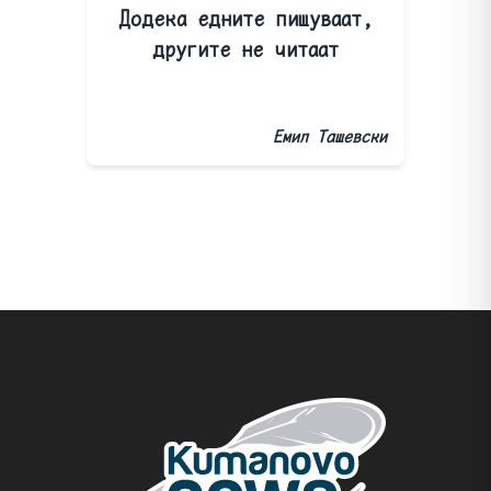
Додека едните пишуваат,
другите не читаат
Емил Ташевски