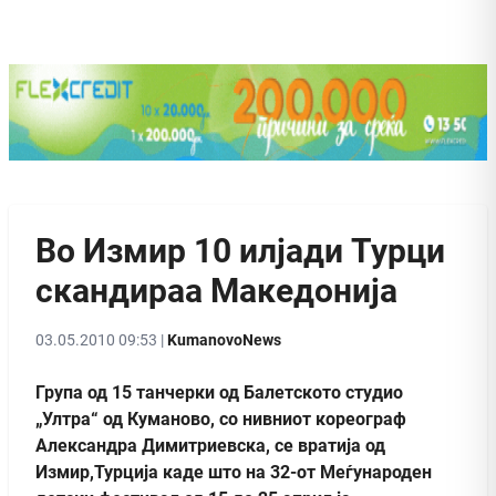
Во Измир 10 илјади Турци
скандираа Македонија
03.05.2010 09:53 |
KumanovoNews
Група од 15 танчерки од Балетското студио
„Ултра“ од Куманово, со нивниот кореограф
Александра Димитриевска, се вратија од
Измир,Турција каде што на 32-от Меѓународен