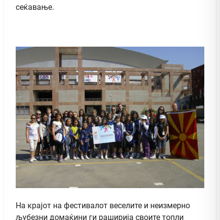
сеќавање.
На крајот на фестивалот веселите и неизмерно
љубезни домаќини ги раширија своите топли