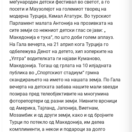
меѓународен детски фестивал во светот, а го
посети и Маузолејот на големиот творец на
модерна Турција, Кемал Ататурк. Во турскиот
Парламент малата Антонија на прозивката на
сите земји со нежниот детски глас се јави: „
Македонија е тука“, по што доби голем аплауз.
На Гала вечерта, на 21 април кога Турција го
одбележува Денот на детето, хип хоперките на
„Ултра“ водителката ги најави Куманово,
Македонија. Тогаш од грлата на 10 илјадната
публика во „Спортскиот стадиум“ грмна
скандирањето на името на нашата земја. По Гала
вечерта на детската забава нашите мали ѕвезди
позираа пред телеобјективите на многумина
фоторепортери од разни земји. Нивните врсници
од Америка, Тајланд, Јапонија, Виетнам,
Мозамбик и од други земји, како и од бројните
Турци по потекло од Македонија, им делеа
комплименти, а некои и подароци за долго