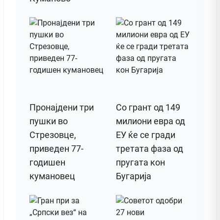
Пронајдени три
Со грант од 149
пушки во
милиони евра од
Стрезовце,
ЕУ ќе се гради
приведен 77-
третата фаза од
годишен
пругата кон
кумановец
Бугарија