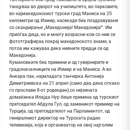
танцуваа во дворот на училиштето, во парковите,
во најмакедонскиот турски град Маниса на 25
километри од Измир, насекаде беа поздравувани
со скандирање „Македонија! Македонија!“. Им
приоѓаа деца, но и многу возрасни кои со нив се
фототграфираа покрај македонското знаме, а
потоа им кажуваа дека нивните предци се од
Македонија.
Кумановките беа примени и од гувернерите и
градоначалниците на Измир и на Маниса. А во
Анкара пак, најмладата танчерка Антонија
Димитриевска на 21 април (само два дена откако
го прослави 8-от роденден),со нејзината
домаќинка Илајда Нур беше примена од турскиот
претседател Абдула Ѓул, од заменикот премиер на
Турција, од претседателот на Парламентот, од
генералниот директор на Турската радио
телевизија, која е организатор на овој најголем