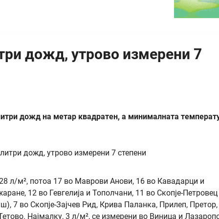
три дожд, утрoво измерени 7
 литри дожд на метар квадратен, а минималната температ
28 л/м², потоа 17 во Маврови Анови, 16 во Кавадарци и
аране, 12 во Гевгелија и Тополчани, 11 во Скопје-Петровец
ш), 7 во Скопје-Зајчев Рид, Крива Паланка, Прилеп, Претор,
Тетово. Најмалку, 3 л/м², се измерени во Виница и Лазароп