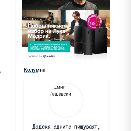
Колумна
е
Додека едните пишуваат,