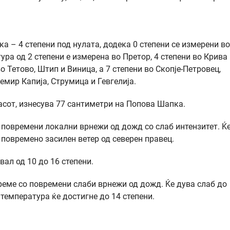
 – 4 степени под нулата, додека 0 степени се измерени во
ра од 2 степени е измерена во Претор, 4 степени во Крива
во Тетово, Штип и Виница, а 7 степени во Скопје-Петровец,
емир Капија, Струмица и Гевгелија.
асот, изнесува 77 сантиметри на Попова Шапка.
 повремени локални врнежи од дожд со слаб интензитет. Ќ
 повремено засилен ветер од северен правец.
ал од 10 до 16 степени.
реме со повремени слаби врнежи од дожд. Ќе дува слаб до
температура ќе достигне до 14 степени.