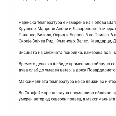
Најниска температура е измерена на Попова Шапка
Крушево, Маврови Анови и Лазарополе. Температу
Паланка, Битола, Охрид и Берово, 5 во Прилеп, 6 
Скопје-Зајчев Рид, Куманово, Велес, Кавадарци, Д
Висината на снежната покривка, измерена во 8 ч
Времето денеска ќе биде променливо облачно со
дува слаб до умерен ветер, а долж Повардарието
Максималната температура ќе се движи во интерв
Во Скопје ќе преовладува променливо облачно в
умерен ветер од северен правец, а максималната 