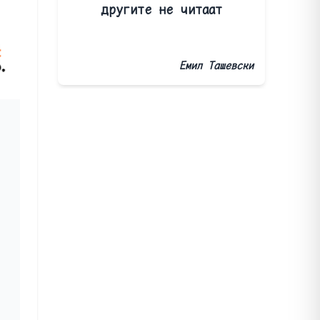
другите не читаат
Емил Ташевски