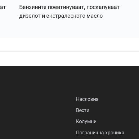
рат
Бензините поевтинуваат, поскапуваат
дизелот и екстралесното масло
Насловна
Вести
Колумни
Погранична хроника