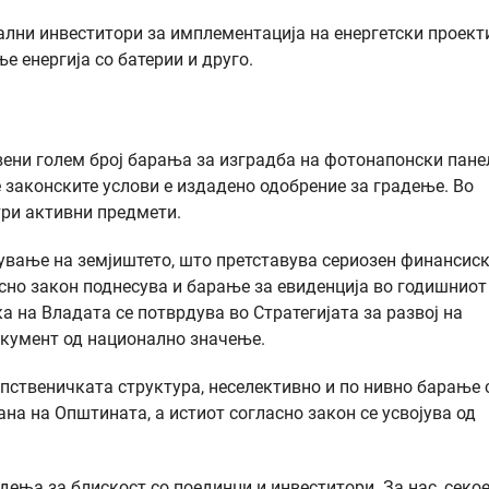
јални инвеститори за имплементација на енергетски проект
 енергија со батерии и друго.
вени голем број барања за изградба на фотонапонски пане
е законските услови е издадено одобрение за градење. Во
три активни предмети.
дување на земјиштето, што претставува сериозен финансис
сно закон поднесува и барање за евиденција во годишниот
ка на Владата се потврдува во Стратегијата за развој на
окумент од национално значење.
опственичката структура, неселективно и по нивно барање 
на на Општината, а истиот согласно закон се усвојува од
ња за блискост со поединци и инвеститори. За нас, секо