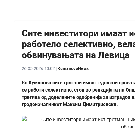
Сите инвеститори имаат и
работело селективно, вел
обвинувањата на Левица
26.05.2026 13:02 |
KumanovoNews
Во Куманово сите граѓани имаат еднакви права и
се работи селективно, стои во реакцијата на О
третина од доделените одобренија за изградба 
градоначалникот Максим Димитриевски.