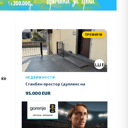
ПРЕМИУМ
 ќе
НЕДВИЖНОСТИ
Станбен простор (дуплекс на
продажба) – Ул. Стојан Арсов бр. 1,
95.000 EUR
Куманово