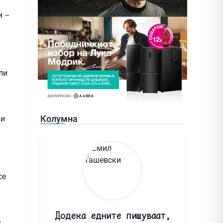
и –
ли
Колумна
ки
се
Додека едните пишуваат,
е