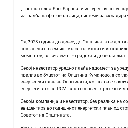
„Постои голем број барања и интерес од потенци
изградба на фотоволтаици, системи за складирање
Од 2023 година до денес, до Општината се доста
поставени на земјиште и за сите кои ги исполнил
моментов, во системот Е-градежни дозволи има 
Секој инвеститор уредно плаќа надомест за уре
прилив во буџетот на Општина Куманово, а согла
енергетски план на Општината, кој потоа со одлу
енергетиката на РСМ, како основен стратешки д
Секоја компанија и инвеститор, без разлика на с
евидентира во годишниот енергетски план од стра
Советот на Општината.
Нема да коментираме шпекулации и наводни тврде