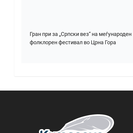
Гран при за „Српски вез“ на меѓународен
фолклорен фестивал во Црна Гора