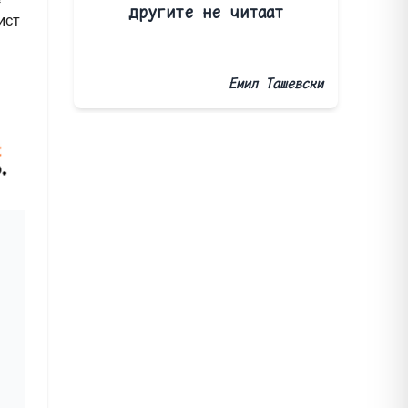
другите не читаат
ист
Емил Ташевски