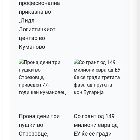
професионална
приказна во
„Лидл“
Логистичкиот
центар во
Куманово
Пронајдени три
Со грант од 149
пушки во
милиони евра од
Стрезовце,
ЕУ ќе се гради