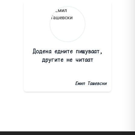
Додека едните пишуваат,
другите не читаат
Емил Ташевски