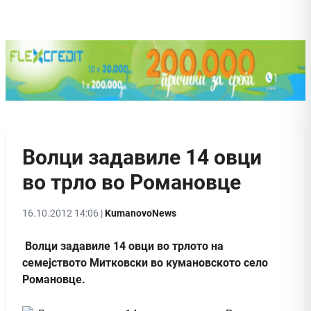
Волци задавиле 14 овци
во трло во Романовце
16.10.2012 14:06 |
KumanovoNews
Волци задавиле 14 овци во трлото на
семејството Митковски во кумановското село
Романовце.