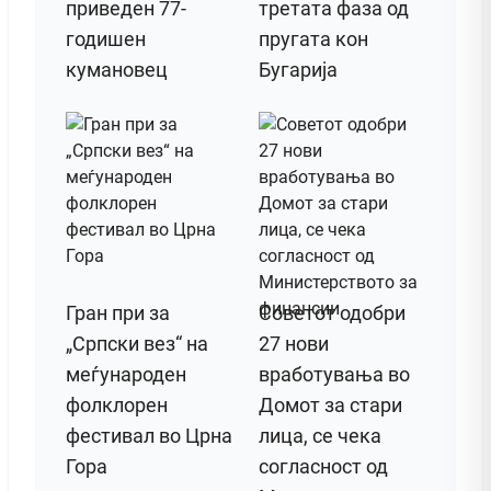
приведен 77-
третата фаза од
годишен
пругата кон
кумановец
Бугарија
Гран при за
Советот одобри
„Српски вез“ на
27 нови
меѓународен
вработувања во
фолклорен
Домот за стари
фестивал во Црна
лица, се чека
Гора
согласност од