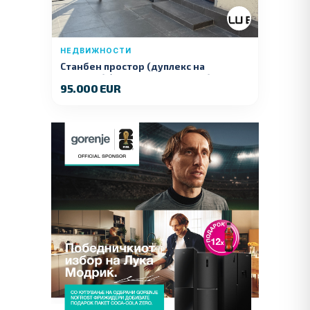
НЕДВИЖНОСТИ
Станбен простор (дуплекс на
продажба) – Ул. Стојан Арсов бр. 1,
95.000 EUR
Куманово