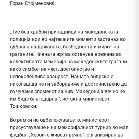
Горан Стојменовиќ.
„Тие беа храбри припадници на македонската
полиција кои во најтешките моменти застанаа во
одбрана на државата, безбедноста и мирот на
граѓаните. Нивната жртва останува врежана во
колективната меморија на македонските граѓани
како симбол на чест, достоинство и
непоколеблива храброст. Нашата обврска е
никогаш да не ги заборавиме и достоинствено да
го чуваме споменот за нив. Македонија вечно ќе
им биде благодарна.“, истакна министерот
Тошковски.
Во рамки на одбележувањето, министерот
присуствуваше и на меморијалниот турнир во мал
фудбал „Хероите живеат вечно“, организиран во