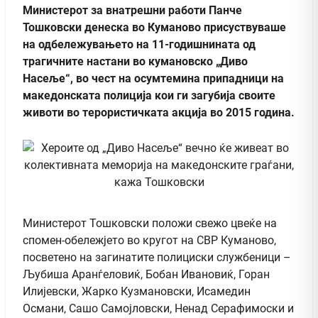
Министерот за внатрешни работи Панче
Тошковски денеска во Куманово присуствуваше
на одбележувањето на 11-годишнината од
трагичните настани во кумановско „Диво
Насеље“, во чест на осумтемина припадници на
македонската полиција кои ги загубија своите
животи во терористичката акција во 2015 година.
Министерот Тошковски положи свежо цвеќе на
спомен-обележјето во кругот на СВР Куманово,
посветено на загинатите полициски службеници –
Љубиша Аранѓеловиќ, Бобан Ивановиќ, Горан
Илијевски, Жарко Кузмановски, Исамедин
Османи, Сашо Самојловски, Ненад Серафимоски и