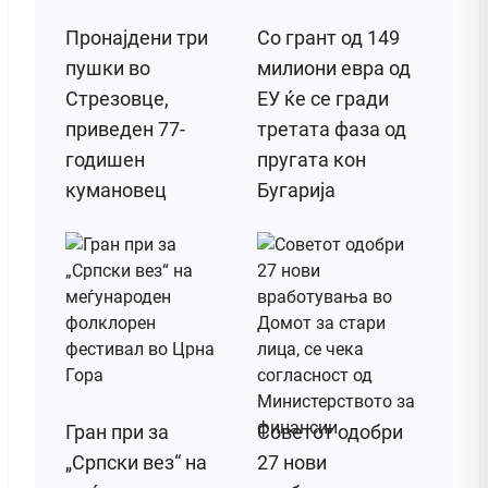
Пронајдени три
Со грант од 149
пушки во
милиони евра од
Стрезовце,
ЕУ ќе се гради
приведен 77-
третата фаза од
годишен
пругата кон
кумановец
Бугарија
Гран при за
Советот одобри
„Српски вез“ на
27 нови