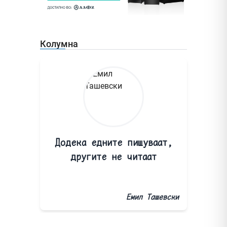
Колумна
Додека едните пишуваат,
другите не читаат
Емил Ташевски