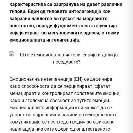
карактеристика се разгранува на девет различни
типови. Еден од типовите интелигенција кои
забрзано навлегоа во пулсот на модерното
општество, поради фундаменталната функција
која ја играат во меѓучовечките односи, е токму
емоционалната интелигенција.
Eмоционална интелигенција (ЕИ) се дефинира
како способноста да се перципираат, сфатат,
менаџираат и контролираат сопствените емоции,
како и зголемена свесност за туѓите емоции.
Емоционалните информации кои можат да се
уловат на најразлични начини во секојдневната
комуникација се неопходен водич за ефикасна
навигација низ сите сфери од општественото