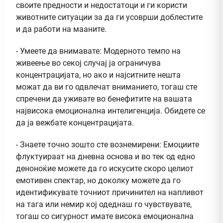
своите предности и недостатоци и ги користи
животните ситуации за да ги усоврши доблестите
и да работи на мааните.
- Умеете да внимавате: Модерното темпо на
живеење во секој случај ја ограничува
концентрацијата, но ако и најситните нешта
можат да ви го одвлечат вниманието, тогаш сте
спречени да уживате во бенефитите на вашата
највисока емоционална интелигенција. Обидете се
да ја вежбате концентрацијата.
- Знаете точно зошто сте вознемирени: Емоциите
флуктуираат на дневна основа и во тек од едно
деноноќие можете да го искусите скоро целиот
емотивен спектар, но доколку можете да го
идентификувате точниот причинител на напливот
на тага или немир кој одеднаш го чувствувате,
тогаш со сигурност имате висока емоционална