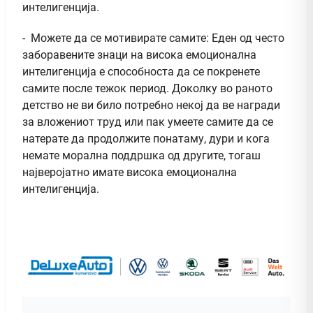
интелигенција.
- Можете да се мотивирате самите: Еден од често
заборавените знаци на висока емоционална
интелигенција е способноста да се покренете
самите после тежок период. Доколку во раното
детство не ви било потребно некој да ве награди
за вложениот труд или пак умеете самите да се
натерате да продолжите понатаму, дури и кога
немате морална поддршка од другите, тогаш
најверојатно имате висока емоционална
интелигенција.