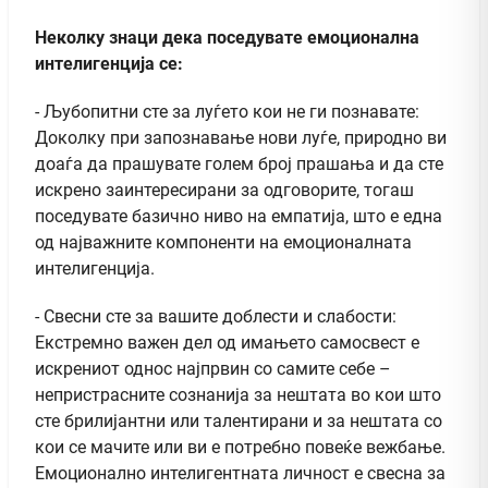
Неколку знаци дека поседувате емоционална
интелигенција се:
- Љубопитни сте за луѓето кои не ги познавате:
Доколку при запознавање нови луѓе, природно ви
доаѓа да прашувате голем број прашања и да сте
искрено заинтересирани за одговорите, тогаш
поседувате базично ниво на емпатија, што е една
од најважните компоненти на емоционалната
интелигенција.
- Свесни сте за вашите доблести и слабости:
Екстремно важен дел од имањето самосвест е
искрениот однос најпрвин со самите себе –
непристрасните сознанија за нештата во кои што
сте брилијантни или талентирани и за нештата со
кои се мачите или ви е потребно повеќе вежбање.
Емоционално интелигентната личност е свесна за