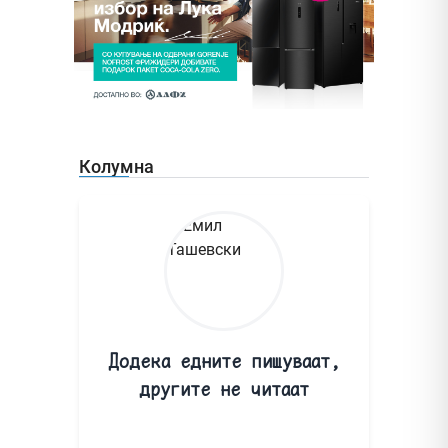
Колумна
Додека едните пишуваат,
другите не читаат