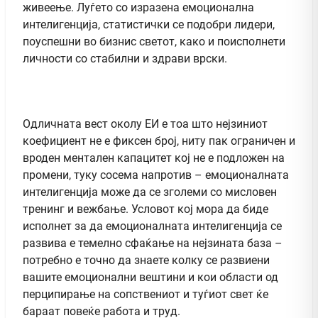
живеење. Луѓето со изразена емоционална
интелигенција, статистички се подобри лидери,
поуспешни во бизнис светот, како и поисполнети
личности со стабилни и здрави врски.
Одличната вест околу ЕИ е тоа што нејзиниот
коефициент не е фиксен број, ниту пак ограничен и
вроден ментален капацитет кој не е подложен на
промени, туку сосема напротив – емоционалната
интелигенција може да се зголеми со мисловен
тренинг и вежбање. Условот кој мора да биде
исполнет за да емоционалната интелигенција се
развива е темелно сфаќање на нејзината база –
потребно е точно да знаете колку се развиени
вашите емоционални вештини и кои области од
перципирање на сопствениот и туѓиот свет ќе
бараат повеќе работа и труд.