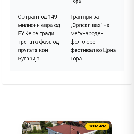
Со грант од 149
Гран при за
милиони евра од
„Српски вез“ на
ЕУ ќе се гради
меѓународен
третата фаза од
фолклорен
пругата кон
фестивал во Црна
Бугарија
Гора
ПРЕМИУМ