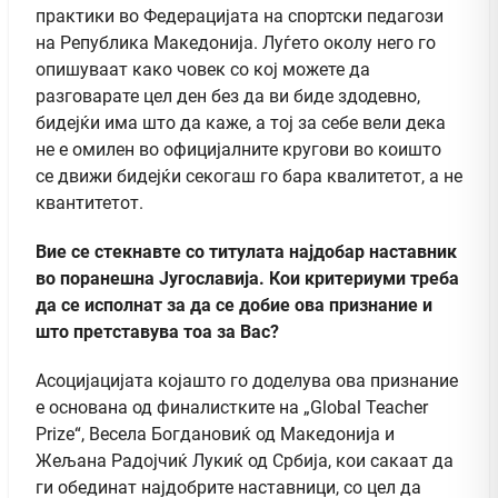
практики во Федерацијата на спортски педагози
на Република Македонија. Луѓето околу него го
опишуваат како човек со кој можете да
разговарате цел ден без да ви биде здодевно,
бидејќи има што да каже, а тој за себе вели дека
не е омилен во официјалните кругови во коишто
се движи бидејќи секогаш го бара квалитетот, а не
квантитетот.
Вие се стекнавте со титулата најдобар наставник
во поранешна Југославија. Кои критериуми треба
да се исполнат за да се добие ова признание и
што претставува тоа за Вас?
Асоцијацијата којашто го доделува ова признание
е основана од финалистките на „Global Teacher
Prize“, Весела Богдановиќ од Македонија и
Жељана Радојчиќ Лукиќ од Србија, кои сакаат да
ги обединат најдобрите наставници, со цел да