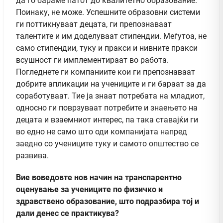
да го бараме патот до квалитетно образование.
Поинаку, не може. Успешните образовни системи
ги поттикнуваат децата, ги препознаваат
талентите и им доделуваат стипендии. Меѓутоа, не
само стипендии, туку и пракси и нивните пракси
всушност ги имплементираат во работа.
Погледнете ги компаниите кои ги препознаваат
добрите апликации на учениците и ги бараат за да
соработуваат. Тие ја знаат потребата на младиот,
односно ги поврзуваат потребите и знаењето на
децата и взаемниот интерес, па така ставајќи ги
во едно не само што оди компанијата напред
заедно со учениците туку и самото општество се
развива.
Вие воведовте нов начин на транспарентно
оценување за учениците по физичко и
здравствено образование, што подразбира тој и
дали денес се практикува?