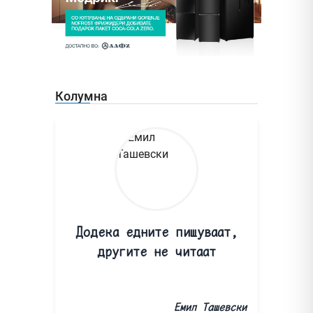
Колумна
Додека едните пишуваат,
другите не читаат
Емил Ташевски