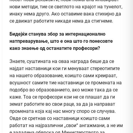
нови методи, тие се светлото на крајот на тунелот,
инаку нема друго. Ако оставиме вака стихијно да
се движат работите никаде нема да стигнеме.
Бидејќи станува збор за интернационално
натпреварување, што е она што го понесовте
како знаење од останатите професори?
Знаете, суштината на оваа награда беше да се
најдат наставници кои ги менуваат стереотипите
на нашето образованиe, коишто сами креираaт,
всушност самите тие наставници се промената на
подобро во образованието, ако може така да се
каже. Тоа се професори кои не се плашат да ги
земат работите во свои раце, за да ја направат
промената која кај нас многу споро се случува.
Овде се сретнав со наставници коишто сами
работат на најразлични „свои“ ангажмани, а не им
е зададена обврска од Министерството за