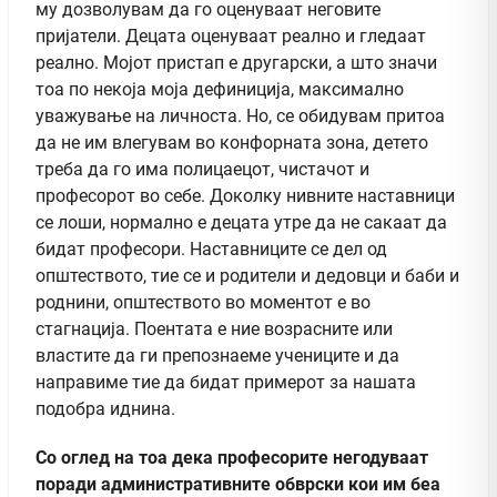
му дозволувам да го оценуваат неговите
пријатели. Децата оценуваат реално и гледаат
реално. Мојот пристап е другарски, а што значи
тоа по некоја моја дефиниција, максимално
уважување на личноста. Но, се обидувам притоа
да не им влегувам во конфорната зона, детето
треба да го има полицаецот, чистачот и
професорот во себе. Доколку нивните наставници
се лоши, нормално е децата утре да не сакаат да
бидат професори. Наставниците се дел од
општеството, тие се и родители и дедовци и баби и
роднини, општеството во моментот е во
стагнација. Поентата е ние возрасните или
властите да ги препознаеме учениците и да
направиме тие да бидат примерот за нашата
подобра иднина.
Со оглед на тоа дека професорите негодуваат
поради административните обврски кои им беа