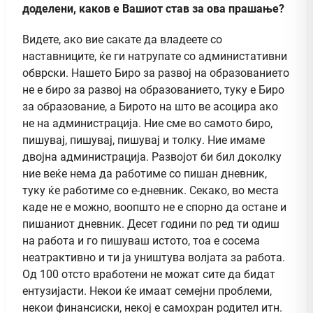
доделени, каков е Вашиот став за ова прашање?
Видете, ако вие сакате да владеете со
наставниците, ќе ги натрупате со администативни
обврски. Нашето Биро за развој на образованието
не е биро за развој на образованието, туку е Биро
за образование, а Бирото на што ве асоцира ако
не на администрација. Ние сме во самото биро,
пишувај, пишувај, пишувај и толку. Ние имаме
двојна администрација. Развојот би бил доколку
ние веќе нема да работиме со пишан дневник,
туку ќе работиме со е-дневник. Секако, во места
каде не е можно, воопшто не е спорно да остане и
пишаниот дневник. Десет години по ред ти одиш
на работа и го пишуваш истото, тоа е сосема
неатрактивно и ти ја уништува волјата за работа.
Од 100 отсто вработени не можат сите да бидат
ентузијасти. Некои ќе имаат семејни проблеми,
некои финансиски, некој е самохран родител итн.