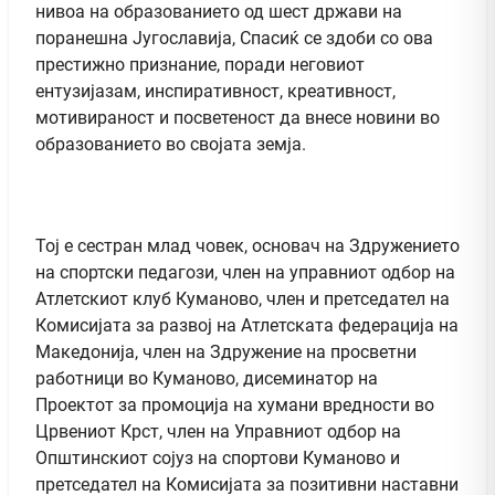
нивоа на образованието од шест држави на
поранешна Југославија, Спасиќ се здоби со ова
престижно признание, поради неговиот
ентузијазам, инспиративност, креативност,
мотивираност и посветеност да внесе новини во
образованието во својата земја.
Тој е сестран млад човек, основач на Здружението
на спортски педагози, член на управниот одбор на
Атлетскиот клуб Куманово, член и претседател на
Комисијата за развој на Атлетската федерација на
Македонија, член на Здружение на просветни
работници во Куманово, дисеминатор на
Проектот за промоција на хумани вредности во
Црвениот Крст, член на Управниот одбор на
Општинскиот сојуз на спортови Куманово и
претседател на Комисијата за позитивни наставни