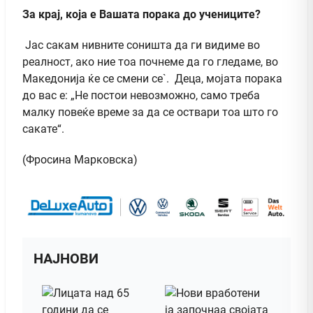
За крај, која е Вашата порака до учениците?
Јас сакам нивните соништа да ги видиме во
реалност, ако ние тоа почнеме да го гледаме, во
Македонија ќе се смени сe`. Деца, мојата порака
до вас е: „Не постои невозможно, само треба
малку повеќе време за да се оствари тоа што го
сакате“.
(Фросина Марковска)
НАЈНОВИ