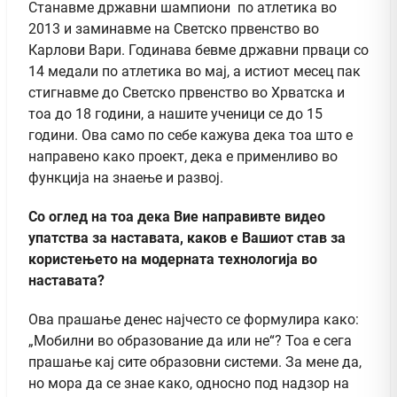
Станавме државни шампиони по атлетика во
2013 и заминавме на Светско првенство во
Карлови Вари. Годинава бевме државни прваци со
14 медали по атлетика во мај, а истиот месец пак
стигнавме до Светско првенство во Хрватска и
тоа до 18 години, а нашите ученици се до 15
години. Ова само по себе кажува дека тоа што е
направено како проект, дека е применливо во
функција на знаење и развој.
Со оглед на тоа дека Вие направивте видео
упатства за наставата, каков е Вашиот став за
користењето на модерната технологија во
наставата?
Ова прашање денес најчесто се формулира како:
„Мобилни во образование да или не“? Тоа е сега
прашање кај сите образовни системи. За мене да,
но мора да се знае како, односно под надзор на