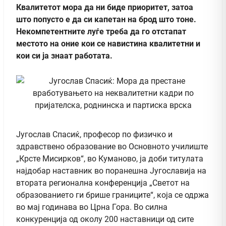
Квалитетот мора да ни биде приоритет, затоа
што попусто е да си капетан на брод што тоне.
Некомпетентните луѓе треба да го отстапат
местото на оние кои се навистина квалитетни и
кои си ја знаат работата.
Југослав Спасиќ, професор по физичко и
здравствено образование во Основното училиште
„Крсте Мисирков“, во Куманово, ја доби титулата
најдобар наставник во поранешна Југославија на
втората регионална конференција „Светот на
образованието ги брише границите“, која се одржа
во мај годинава во Црна Гора. Во силна
конкуренција од околу 200 наставници од сите