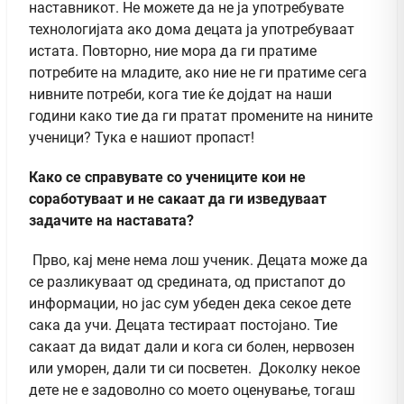
наставникот. Не можете да не ја употребувате
технологијата ако дома децата ја употребуваат
истата. Повторно, ние мора да ги пратиме
потребите на младите, ако ние не ги пратиме сега
нивните потреби, кога тие ќе дојдат на наши
години како тие да ги пратат промените на нините
ученици? Тука е нашиот пропаст!
Како се справувате со учениците кои не
соработуваат и не сакаат да ги изведуваат
задачите на наставата?
Прво, кај мене нема лош ученик. Децата може да
се разликуваат од средината, од пристапот до
информации, но јас сум убеден дека секое дете
сака да учи. Децата тестираат постојано. Тие
сакаат да видат дали и кога си болен, нервозен
или уморен, дали ти си посветен. Доколку некое
дете не е задоволно со моето оценување, тогаш