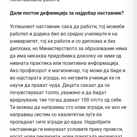
Дали постои дефиниција за најдобар наставник?
Успешниот наставник сака да работи, тој можеби
работел и додека бил во средно училиште и на
универзитет, тој ќе работи и со диплома и без
диплома, но Министерството за образование нема
да има никаква придобивка доколку не земе од
нивната практика или позитивна информација.
Ако професорот е магионичар, тој може да биде и
во најстарата зграда, но неговите ученици ќе ги
научи да прават чуда. Децата сакаат да се
почувствуваат топло, уважено и да бидат
вреднувани, тие тогаш даваат 100 отсто од себе.
Ти можеш да направиш сто нови згради, но ако не
направиш систем со квалитетни луѓе ќе
пропаднат сите згради до една. Најдобрите
наставници ги менуваат условите преку проекти,
носат нови реквизити, нови помагала иновираат