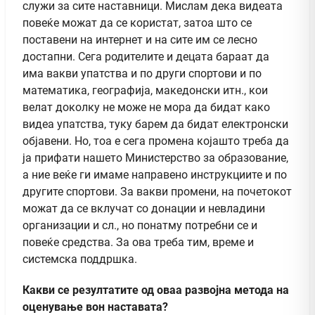
служи за сите наставници. Мислам дека видеата
повеќе можат да се користат, затоа што се
поставени на интернет и на сите им се лесно
достапни. Сега родителите и децата бараат да
има вакви упатства и по други спортови и по
математика, географија, македонски итн., кои
велат доколку не може не мора да бидат како
видеа упатства, туку барем да бидат електронски
објавени. Но, тоа е сега промена којашто треба да
ја прифати нашето Министерство за образование,
а ние веќе ги имаме направено инструкциите и по
другите спортови. За вакви промени, на почетокот
можат да се вклучат со донации и невладини
организации и сл., но понатму потребни се и
повеќе средства. За ова треба тим, време и
системска поддршка.
Какви се резултатите од оваа развојна метода на
оценување вон наставата?