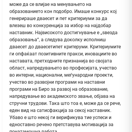
може да се влијае на менувањето на
образованието кон подобро. Имаше конкурс кој
генерираше дваесет и пет критериуми за да
влезеш во конкуренција за избор на најдобар
наставник. Највисокото достигнување е „ѕвезда
образовања“, а следува доколку исполниш
дваесет до дваесетипет критеруми. Критериумите
ги опфаќаат позитивните пракси, иновациите во
наставата, претходните признанија во својата
област, напредувањето во професијата, учество
во интерни, национални, меѓународни проекти,
учество во развојни програми на наставни
програми на Биро за развој на образование,
напредување во академското звање, објава на
стручни трудови. Така што тоа е, може да се рече,
еден вид на сатисфакција за секој наставник.
Убаво е што некој ги верификува тие успеси и
едноставно речено претставува мотивација за
понатамошна работа.