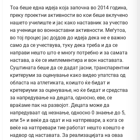
Тоа беше една идеја која започна во 2014 година,
преку проектни активности во кои беше вклучено
нашето училиште и јас како наставник за учество
на ученици во воннаставни активности. Меѓутоа,
во тој процес јас дојдов до идеја дека не е важно
само да се учествува, туку дека треба и да се
направи нешто што е многу потребно и за самата
настава, а ќе се имплементира и вон наставата.
Суштината беше да се дадат јасни, транспарентни
критеруми за оценување како видео упатства од
областа на атлетиката, коишто ќе бидат и
кретериуми за оценување, но ќе бидат и средства
за напредување на децата, односно, еве, се
враќаме пак на развојот. Децата може да
напредуваат од незнање, односно 0 знаење до 5,
или 5+ и веќе да одат и на натпревари, а кога се
веќе на натпревари тие работат нешто коешто е
надвор од наставата. За реализацијата на оваа