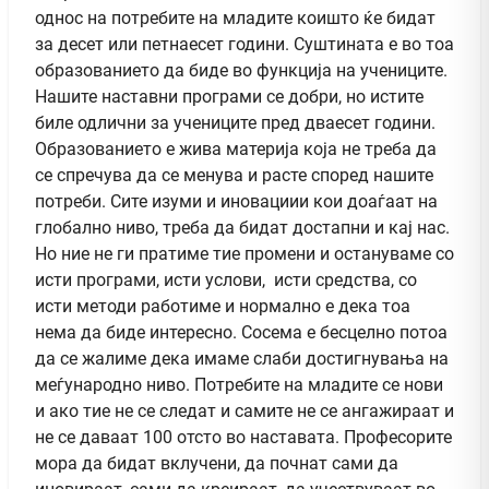
однос на потребите на младите коишто ќе бидат
за десет или петнаесет години. Суштината е во тоа
образованието да биде во функција на учениците.
Нашите наставни програми се добри, но истите
биле одлични за учениците пред дваесет години.
Образованието е жива материја која не треба да
се спречува да се менува и расте според нашите
потреби. Сите изуми и иновациии кои доаѓаат на
глобално ниво, треба да бидат достапни и кај нас.
Но ние не ги пратиме тие промени и остануваме со
исти програми, исти услови, исти средства, со
исти методи работиме и нормално е дека тоа
нема да биде интересно. Сосема е бесцелно потоа
да се жалиме дека имаме слаби достигнувања на
меѓународно ниво. Потребите на младите се нови
и ако тие не се следат и самите не се ангажираат и
не се даваат 100 отсто во наставата. Професорите
мора да бидат вклучени, да почнат сами да