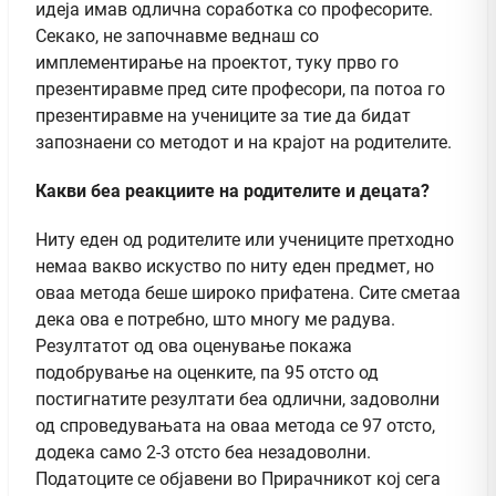
идеја имав одлична соработка со професорите.
Секако, не започнавме веднаш со
имплементирање на проектот, туку прво го
презентиравме пред сите професори, па потоа го
презентиравме на учениците за тие да бидат
запознаени со методот и на крајот на родителите.
Какви беа реакциите на родителите и децата?
Ниту еден од родителите или учениците претходно
немаа вакво искуство по ниту еден предмет, но
оваа метода беше широко прифатена. Сите сметаа
дека ова е потребно, што многу ме радува.
Резултатот од ова оценување покажа
подобрување на оценките, па 95 отсто од
постигнатите резултати беа одлични, задоволни
од спроведувањата на оваа метода се 97 отсто,
додека само 2-3 отсто беа незадоволни.
Податоците се објавени во Прирачникот кој сега