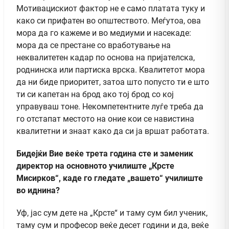
Мотивацискиот фактор не е само платата туку и
како си прифатен во општеството. Меѓутоа, ова
мора да го кажеме и во медиуми и насекаде:
мора да се престане со вработување на
неквалитетен кадар по основа на пријателска,
роднинска или партиска врска. Квалитетот мора
да ни биде приоритет, затоа што попусто ти е што
ти си капетан на брод ако тој брод со кој
управуваш тоне. Некомпетентните луѓе треба да
го отстапат местото на оние кои се навистина
квалитетни и знаат како да си ја вршат работата.
Бидејќи Вие веќе трета година сте и заменик
директор на основното училиште „Крсте
Мисирков“, каде го гледате „вашето“ училиште
во иднина?
Уф, јас сум дете на „Крсте“ и таму сум бил ученик,
таму сум и професор веќе десет години и да, веќе