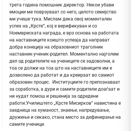
трета година помошник директор. Некои убави
емоции ме поврзуваат со него, целото семејство
ми учеше тука. Мислам дека овој моментален
успех на „Крсте“, кој е верификуван и со
Ноемвриската награда, е врз основа на работата
на наставниците коишто успеaја да направат
добра конеција на образовниот траголник
наставник-ученик-родител. Моментално најголем
дел од родителите на учениците се задоволни, а
тоа се должи на тоа што на наставниците им е
дозволено да работат и да креираат во самиот
образовен процес. Институциите го препознаваат
за соработка, а дури и самите родители доаѓаат и
ни нудат помош и решенија за одредени
работи.Училиштето „Крсте Мисирков“ навистина е
заедница на хуманост, знаење, напредување,
дружење и секако, стана место за дефинирање на
самите ученици.