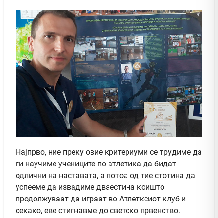
Најпрво, ние преку овие критериуми се трудиме да
ги научиме учениците по атлетика да бидат
одлични на наставата, а потоа од тие стотина да
успееме да извадиме дваестина коишто
продолжуваат да играат во Атлетксиот клуб и
секако, еве стигнавме до светско првенство.