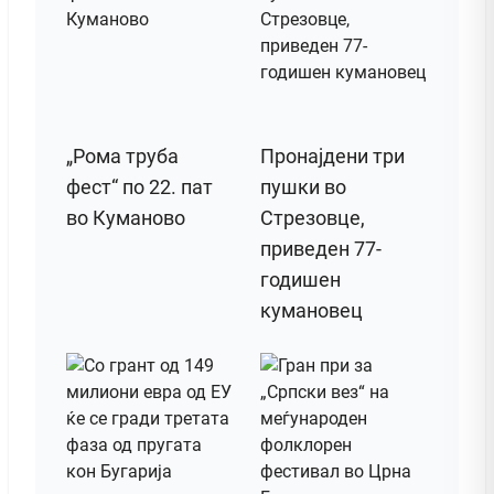
„Рома труба
Пронајдени три
фест“ по 22. пат
пушки во
во Куманово
Стрезовце,
приведен 77-
годишен
кумановец