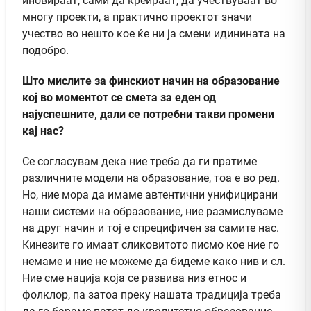
иновираат, сами да креираат, да учествуваат во
многу проекти, а практично проектот значи
учество во нешто кое ќе ни ја смени идинината на
подобро.
Што мислите за финскиот начин на образование
кој во моментот се смета за еден од
најуспешните, дали се потребни такви промени
кај нас?
Се согласувам дека ние треба да ги пратиме
различните модели на образование, тоа е во ред.
Но, ние мора да имаме автентични унифицирани
наши системи на образование, ние размислуваме
на друг начин и тој е спрецифичен за самите нас.
Кинезите го имаат сликовитото писмо кое ние го
немаме и ние не можеме да бидеме како нив и сл.
Ние сме нација која се развива низ етнос и
фолклор, па затоа преку нашата традиција треба