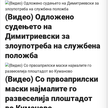
(Видео) Одложено
судењето на
Димитриевски за
злоупотреба на службена
положба
(Видео) Со првоаприлски
маски најмалите го
развеселија плоштадот
во Куманово