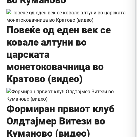
Повеќе од еден век се
ковале алтуни во
царската
монетоковачница во
Кратово (видео)
Формиран првиот клуб
Олдтајмер Витези во
Куманово (видео)