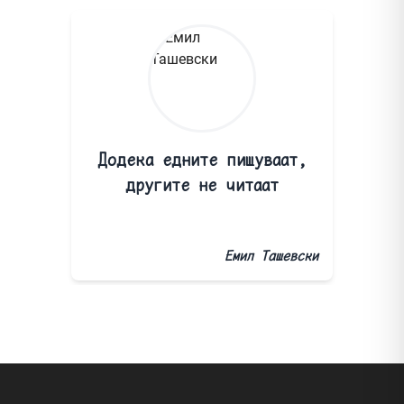
Додека едните пишуваат,
другите не читаат
Емил Ташевски