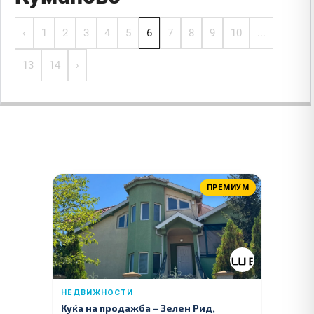
‹
1
2
3
4
5
6
7
8
9
10
...
13
14
›
ПРЕМИУМ
НЕДВИЖНОСТИ
Куќа на продажба – Зелeн Рид,