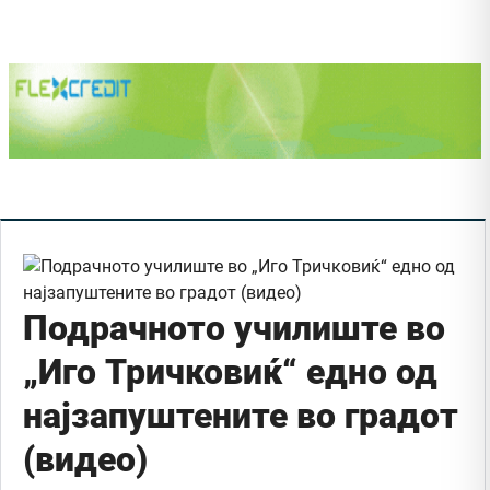
Подрачното училиште во
„Иго Тричковиќ“ едно од
најзапуштените во градот
(видео)