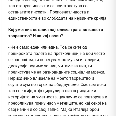
таа станува инсект и се поистоветува со
останатите инсекти. Препознатливоста и
единственоста е во слободата на нејзините крилја.
Кој уметник оставил најголема трага во вашето
творештво? И на кој начин?
- Не е само еден или една. Тоа се сите од
пошироката палета на претходници, на кои често
се навраќам, ги посетувам во музеи и галерии,
дискусија водиме за нив, читаме за нив, ги
прелистуваме на разновидните социјални мрежи.
Периодично влијаеле на моето творештво и
сеуште сум во тој ек на збиднување. Сметам дека
таа енергија, која циркулира низ периодите и
историјата на уметноста, циклично се повторува и
преобликува преку нас уметниците, но кај секој на
свој начин и со свој запис. Мајка Италија брои
многукреативни деца, низ сите нејзини години и не