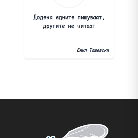
Додека едните пишуваат,
другите не читаат
Емил Ташевски