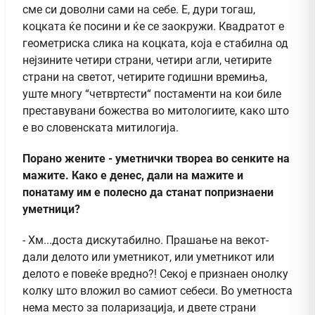
сме си доволни сами на себе. Е, дури тогаш,
коцката ќе посини и ќе се заокружи. Квадратот е
геометриска слика на коцката, која е стабилна од
нејзините четири страни, четири агли, четирите
страни на светот, четирите годишни времиња,
уште многу “четвртести“ постаменти на кои биле
преставувани божества во митологиите, како што
е во словенската митилогија.
Порано жените - уметнички твореа во сенките на
мажите. Како е денес, дали на мажите и
понатаму им е полесно да станат попризнаени
уметници?
- Хм...доста дискутабилно. Прашање на векот-
дали делото или уметникот, или уметникот или
делото е повеќе вредно?! Секој е признаен онолку
колку што вложил во самиот себеси. Во уметноста
нема место за поларизација, и двете страни