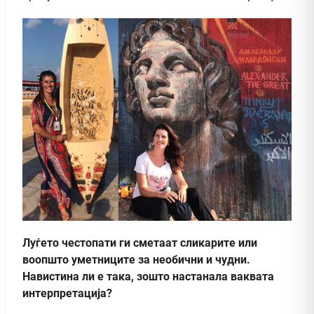
Луѓето честопати ги сметаат сликарите или
воопшто уметниците за необични и чудни.
Навистина ли е така, зошто настанала ваквата
интерпретација?