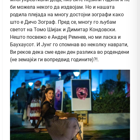
би можела некого да издвојам. Но и нашата
родила плејада на многу достојни зографи како
што е Дичо Зограф. Пред се, многу го љубам
светот на Томо Шијак и Димитар Кондовски.
Нешто посвежо е Андреј Ремнев, но ми ласка и
Баухаусот. И Јунг го спомнав во неколку наврати,
Ви реков дека сме еден ден разлика во родендени
(не земајќи ги вопредвид годините)?!.