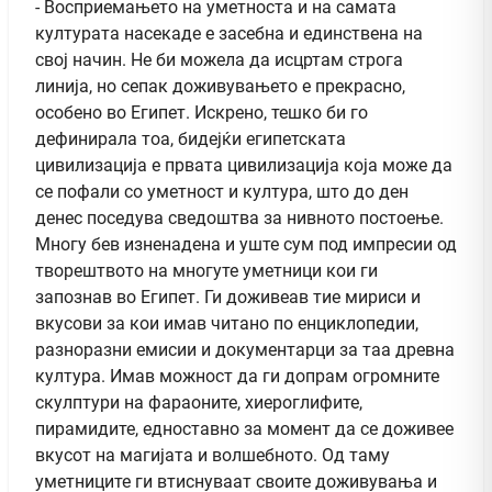
- Восприемањето на уметноста и на самата
културата насекаде е засебна и единствена на
свој начин. Не би можела да исцртам строга
линија, но сепак доживувањето е прекрасно,
особено во Египет. Искрено, тешко би го
дефинирала тоа, бидејќи египетската
цивилизација е првата цивилизација која може да
се пофали со уметност и култура, што до ден
денес поседува сведоштва за нивното постоење.
Многу бев изненадена и уште сум под импресии од
творештвото на многуте уметници кои ги
запознав во Египет. Ги доживеав тие мириси и
вкусови за кои имав читано по енциклопедии,
разноразни емисии и документарци за таа древна
култура. Имав можност да ги допрам огромните
скулптури на фараоните, хиероглифите,
пирамидите, едноставно за момент да се доживее
вкусот на магијата и волшебното. Од таму
уметниците ги втиснуваат своите доживувања и