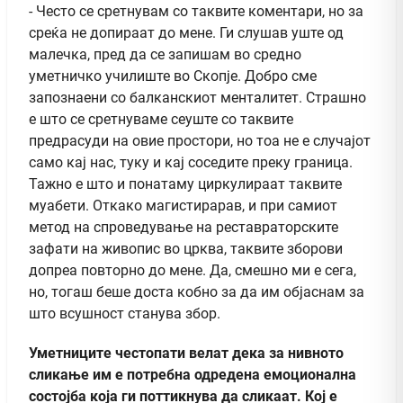
- Често се сретнувам со таквите коментари, но за
среќа не допираат до мене. Ги слушав уште од
малечка, пред да се запишам во средно
уметничко училиште во Скопје. Добро сме
запознаени со балканскиот менталитет. Страшно
е што се сретнуваме сеуште со таквите
предрасуди на овие простори, но тоа не е случајот
само кај нас, туку и кај соседите преку граница.
Тажно е што и понатаму циркулираат таквите
муабети. Откако магистирарав, и при самиот
метод на спроведување на реставраторските
зафати на живопис во црква, таквите зборови
допреа повторно до мене. Да, смешно ми е сега,
но, тогаш беше доста кобно за да им објаснам за
што всушност станува збор.
Уметниците честопати велат дека за нивното
сликање им е потребна одредена емоционална
состојба која ги поттикнува да сликаат. Кој е