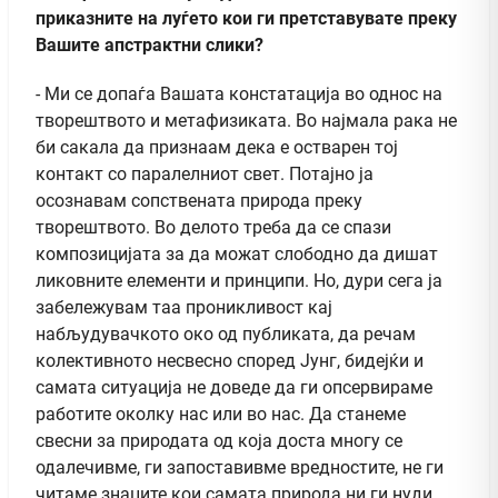
приказните на луѓето кои ги претставувате преку
Вашите апстрактни слики?
- Ми се допаѓа Вашата констатација во однос на
творештвото и метафизиката. Во најмала рака не
би сакала да признаам дека е остварен тој
контакт со паралелниот свет. Потајно ја
осознавам сопствената природа преку
творештвото. Во делото треба да се спази
композицијата за да можат слободно да дишат
ликовните елементи и принципи. Но, дури сега ја
забележувам таа проникливост кај
набљудувачкото око од публиката, да речам
колективното несвесно според Јунг, бидејќи и
самата ситуација не доведе да ги опсервираме
работите околку нас или во нас. Да станеме
свесни за природата од која доста многу се
одалечивме, ги запоставивме вредностите, не ги
читаме знаците кои самата природа ни ги нуди.