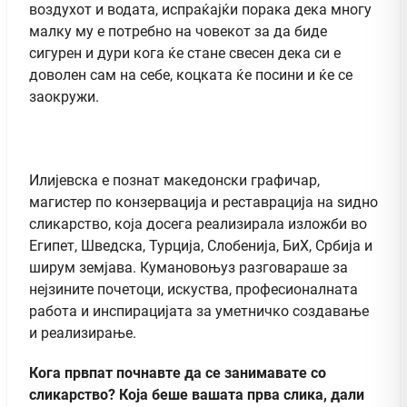
воздухот и водата, испраќајќи порака дека многу
малку му е потребно на човекот за да биде
сигурен и дури кога ќе стане свесен дека си е
доволен сам на себе, коцката ќе посини и ќе се
заокружи.
Илијевска е познат македонски графичар,
магистер по конзервација и реставрација на ѕидно
сликарство, која досега реализирала изложби во
Египет, Шведска, Турција, Слобенија, БиХ, Србија и
ширум земјава. Кумановоњуз разговараше за
нејзините почетоци, искуства, професионалната
работа и инспирацијата за уметничко создавање
и реализирање.
Кога првпат почнавте да се занимавате со
сликарство? Која беше вашата прва слика, дали