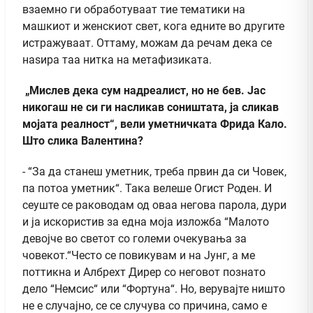
взаемно ги обработуваат тие тематики на
машкиот и женскиот свет, кога едните во другите
истражуваат. Оттаму, можам да речам дека се
наѕира таа нитка на метафизиката.
„Мислев дека сум надреалист, но не бев. Јас
никогаш не си ги насликав соништата, ја сликав
мојата реалност“, вели уметничката Фрида Кало.
Што слика Валентина?
- “За да станеш уметник, треба првин да си Човек,
па потоа уметник“. Така велеше Огист Роден. И
сеуште се раководам од оваа негова парола, дури
и ја искористив за една моја изложба “Малото
девојче во светот со големи очекувања за
човекот.“Често се повикувам и на Јунг, а ме
поттикна и Албрехт Дирер со неговот познато
дело “Немсис“ или “Фортуна“. Но, верувајте ништо
не е случајно, се се случува со причина, само е