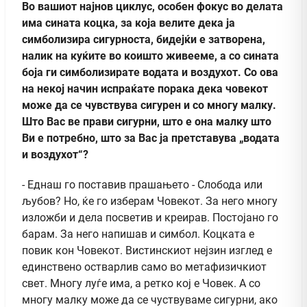
Во вашиот најнов циклус, особен фокус во делата
има сината коцка, за која велите дека ја
симболизира сигурноста, бидејќи е затворена,
налик на куќите во коишто живееме, а со сината
боја ги симболизирате водата и воздухот. Со ова
на некој начин испраќате порака дека човекот
може да се чувствува сигурен и со многу малку.
Што Вас ве прави сигурни, што е она малку што
Ви е потребно, што за Вас ја претставува „водата
и воздухот“?
- Еднаш го поставив прашањето - Слобода или
љубов? Но, ќе го изберам Човекот. За него многу
изложби и дела посветив и креирав. Постојано го
барам. За него напишав и симбол. Коцката е
повик кон Човекот. Вистинскиот нејзин изглед е
единствено остварлив само во метафизичкиот
свет. Многу луѓе има, а ретко кој е Човек. А со
многу малку може да се чуствуваме сигурни, ако