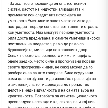
- За жал тоа е последица од општествениот
систем, растот на индустријализацијата и
промените кои следат низ историјата на
уметноста.Уметниците знаат често самите да
пострадаат поради сопствениот талент и страста
кон уметноста. Низ многуте периоди уметноста
била доста вреднувана, и самите уметници високо
поставени на пиедестал, рамо до рамо со
буржоазијата, миленици на кралскиот двор.
Сепак, не секогаш реалноста и имагинацијата
оделе заедно. Често биле и прогонувани поради
своите прогресивни идеи, не секој можел да го
разбере онаа за што говореле. Биле осудувани
сами да опстојуваат и да изнаоѓаат решенија за
егзистенција, што ги доведува до пропаст во
делот на индивидуалноста и на самата аура на
креативноста. Потребата за егзистенционалното
преовладува насекаде и кај секого, па и кај нив.
На една пеперутка кога ќе и ги скинеш крилјата,