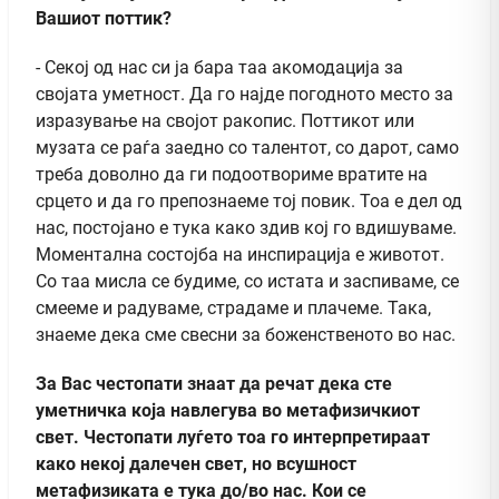
Вашиот поттик?
- Секој од нас си ја бара таа акомодација за
својата уметност. Да го најде погодното место за
изразување на својот ракопис. Поттикот или
музата се раѓа заедно со талентот, со дарот, само
треба доволно да ги подоотвориме вратите на
срцето и да го препознаеме тој повик. Тоа е дел од
нас, постојано е тука како здив кој го вдишуваме.
Моментална состојба на инспирација е животот.
Со таа мисла се будиме, со истата и заспиваме, се
смееме и радуваме, страдаме и плачеме. Така,
знаеме дека сме свесни за боженственото во нас.
За Вас честопати знаат да речат дека сте
уметничка која навлегува во метафизичкиот
свет. Честопати луѓето тоа го интерпретираат
како некој далечен свет, но всушност
метафизиката е тука до/во нас. Кои се