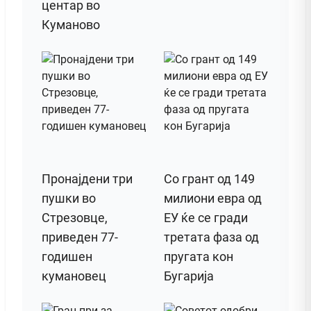
центар во
Куманово
Пронајдени три
Со грант од 149
пушки во
милиони евра од
Стрезовце,
ЕУ ќе се гради
приведен 77-
третата фаза од
годишен
пругата кон
кумановец
Бугарија