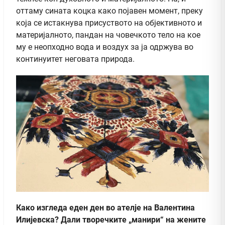
оттаму сината коцка како појавен момент, преку
која се истакнува присуството на објективното и
материјалното, пандан на човечкото тело на кое
му е неопходно вода и воздух за ја одржува во
континуитет неговата природа.
Како изгледа еден ден во ателје на Валентина
Илијевска? Дали творечките „манири“ на жените