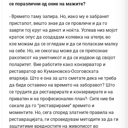
се поразлични од оние на мажите?
- Времето таму запира. Но, иако му е забранет
пристапот, вешто знае да се провлече и да го
заврти тој круг на денот и ноќта. Успеав низ мојот
краток опус да создадам колевка на ателје, во
кое можам да се огледам и да си поласкам малку
на себе. Но, не секогаш може да се препознае
ракописот на уметникот и да се издвои од својот
поларитет. Вие работите како конзерватор и
реставратор во Кумановско-Осоговската
епархија. Што е она за што сметате дека не треба
да биде оставено на времето на заборавот? Што
се трудите да реставрирате и конзервирате и на
приватен и на професионален план?- Сите ние би
сакале да го “реставрираме“ времето и
моментите. Но, сега според златните правила на
реставрацијата, ги спроведувам методите за да ги
заштитиме вредностите на живописот во