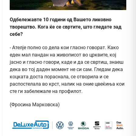
Одбележавте 10 години од Вашето ликовно
творештво. Кога ќе се свртите, што гледате зад
себе?
- Ателје полно со дела кои гласно говорат. Како
еден мал пандан на живописот во црквите, кој
јасно и гласно говори, каде и да се свртиш, знаеш
дека во тој даден момент не си сам. Гледам дека
коцката доста пораснала, се отворила и се
распостелала во крст, налик на оние цвеќиња кои
сте ги забележале на профилот.
(Фросина Марковска)