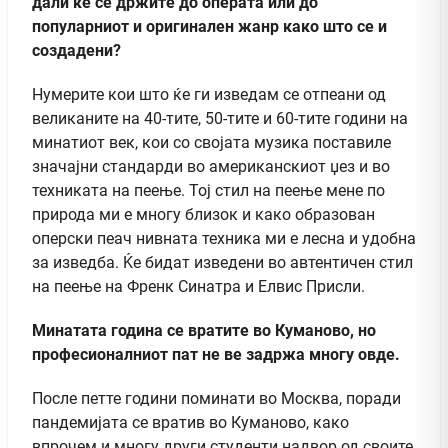
дали ќе се држите до операта или до
популарниот и оригинален жанр како што се и
создадени?
Нумерите кои што ќе ги изведам се отпеани од
великаните на 40-тите, 50-тите и 60-тите години на
минатиот век, кои со својата музика поставиле
значајни стандарди во американскиот џез и во
техниката на пеење. Тој стил на пеење мене по
природа ми е многу близок и како образован
оперски пеач нивната техника ми е лесна и удобна
за изведба. Ќе бидат изведени во автентичен стил
на пеење на Френк Синатра и Елвис Присли.
Минатата година се вратите во Куманово, но
професионалниот пат не ве задржа многу овде.
После петте години поминати во Москва, поради
пандемијата се вратив во Куманово, како
впрочем и многу други студенти надвор од своите