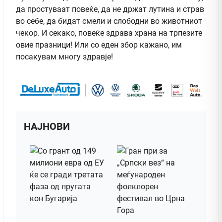
да простуваат повеќе, да не држат лутина и страв
во себе, да бидат смели и слободни во животниот
чекор. И секако, повеќе здрава храна на трпезите
овие празници! Или со еден збор кажано, им
посакувам многу здравје!
НАЈНОВИ