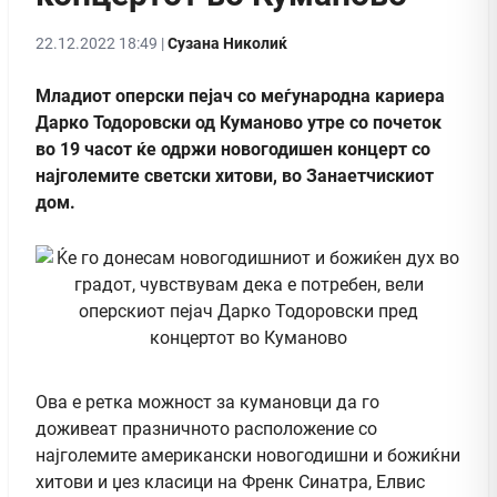
22.12.2022 18:49 |
Сузана Николиќ
Младиот оперски пејач со меѓународна кариера
Дарко Тодоровски од Куманово утре со почеток
во 19 часот ќе одржи новогодишен концерт со
најголемите светски хитови, во Занаетчискиот
дом.
Ова е ретка можност за кумановци да го
доживеат празничното расположение со
најголемите американски новогодишни и божиќни
хитови и џез класици на Френк Синатра, Елвис