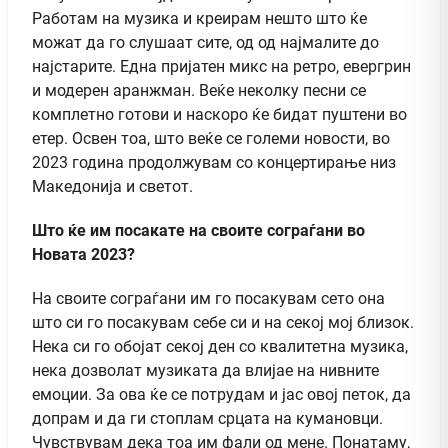
Работам на музика и креирам нешто што ќе
можат да го слушаат сите, од од најмалите до
најстарите. Една пријатен микс на ретро, евергрин
и модерен аранжман. Веќе неколку песни се
комплетно готови и наскоро ќе бидат пуштени во
етер. Освен тоа, што веќе се големи новости, во
2023 година продолжувам со концертирање низ
Македонија и светот.
Што ќе им посакате на своите сограѓани во
Новата 2023?
На своите сограѓани им го посакувам сето она
што си го посакувам себе си и на секој мој близок.
Нека си го обојат секој ден со квалитетна музика,
нека дозволат музиката да влијае на нивните
емоции. За ова ќе се потрудам и јас овој петок, да
допрам и да ги стоплам срцата на кумановци.
Чувствувам дека тоа им фали од мене. Понатаму,