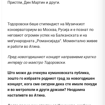
Пристли, Дин Мартин и други.
Тодоровски беше стипендист на Музичкиот
конзерваториум во Москва, Русија и е познат по
неговиот огромен успех на Балканската и на
меѓународната „Романсијада“. Моментално живее
и работи во Атина.
Пред новогодишниот концерт направивме кратко
интервју со маестро Тодоровски.
Што може да очекува кумановската публика,
зошто го избравте родниот град за новогодишен
концерт, кога сме сигурни дека сте имале понуди
и во метрополи и други држави? Неодамна
настапивте во Атина.