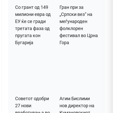
Со грант од 149
Гран при за
милиони евра од
„Српски вез“ на
ЕУ ќе се гради
меѓународен
третата фаза од
фолклорен
пругата кон
фестивал во Црна
Бугарија
Гора
Советот одобри
Агим Бислими
27 нови
нов директор на
вработувања во
Кумановскиот