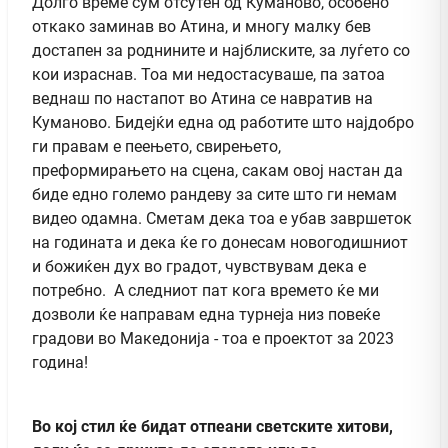
Долго време сум отсутен од Куманово, особено
откако заминав во Атина, и многу малку бев
достапен за роднините и најблиските, за луѓето со
кои израснав. Тоа ми недостасуваше, па затоа
веднаш по настапот во Атина се навратив на
Куманово. Бидејќи една од работите што најдобро
ги правам е пеењето, свирењето,
преформирањето на сцена, сакам овој настан да
биде едно големо рандеву за сите што ги немам
видео одамна. Сметам дека тоа е убав завршеток
на годината и дека ќе го донесам новогодишниот
и божиќен дух во градот, чувствувам дека е
потребно. А следниот пат кога времето ќе ми
дозволи ќе направам една турнеја низ повеќе
градови во Македонија - тоа е проектот за 2023
година!
Во кој стил ќе бидат отпеани светските хитови,