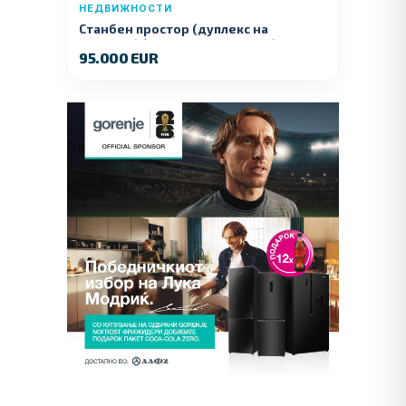
НЕДВИЖНОСТИ
Станбен простор (дуплекс на
продажба) – Ул. Стојан Арсов бр. 1,
95.000 EUR
Куманово