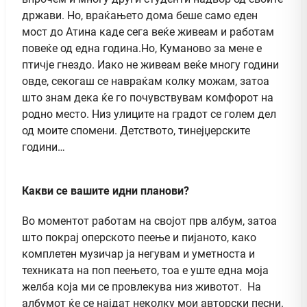
држави. Но, враќањето дома беше само еден
мост до Атина каде сега веќе живеам и работам
повеќе од една година.Но, Куманово за мене е
птичје гнездо. Иако не живеам веќе многу години
овде, секогаш се навраќам колку можам, затоа
што знам дека ќе го почувствувам комфорот на
родно место. Низ улиците на градот се голем дел
од моите спомени. Детството, тинејџерските
години…
Какви се вашите идни планови?
Во моментот работам на својот прв албум, затоа
што покрај оперското пеење и пијаното, како
комплетен музичар ја негувам и уметноста и
техниката на поп пеењето, тоа е уште една моја
желба која ми се провлекува низ животот. На
албумот ќе се најдат неколку мои авторски песни.