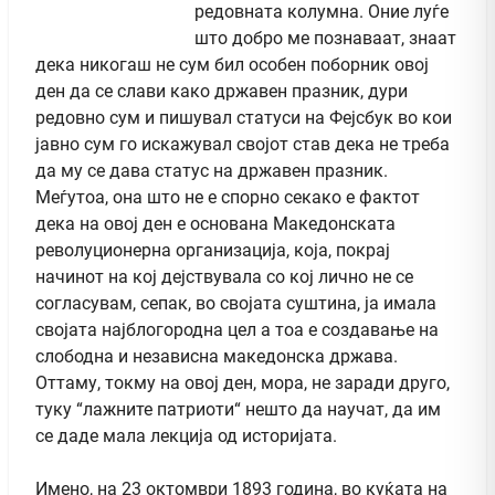
редовната колумна. Оние луѓе
што добро ме познаваат, знаат
дека никогаш не сум бил особен поборник овој
ден да се слави како државен празник, дури
редовно сум и пишувал статуси на Фејсбук во кои
јавно сум го искажувал својот став дека не треба
да му се дава статус на државен празник.
Меѓутоа, она што не е спорно секако е фактот
дека на овој ден е основана Македонската
револуционерна организација, која, покрај
начинот на кој дејствувала со кој лично не се
согласувам, сепак, во својата суштина, ја имала
својата најблогородна цел а тоа е создавање на
слободна и независна македонска држава.
Оттаму, токму на овој ден, мора, не заради друго,
туку “лажните патриоти“ нешто да научат, да им
се даде мала лекција од историјата.
Имено, на 23 октомври 1893 година, во куќата на