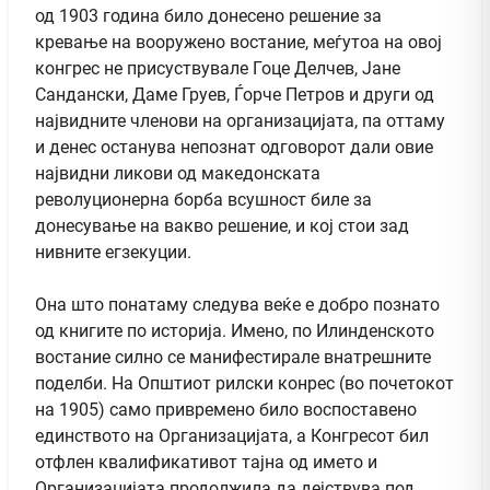
од 1903 година било донесено решение за
кревање на вооружено востание, меѓутоа на овој
конгрес не присуствувале Гоце Делчев, Јане
Сандански, Даме Груев, Ѓорче Петров и други од
највидните членови на организацијата, па оттаму
и денес останува непознат одговорот дали овие
највидни ликови од македонската
револуционерна борба всушност биле за
донесување на вакво решение, и кој стои зад
нивните егзекуции.
Она што понатаму следува веќе е добро познато
од книгите по историја. Имено, по Илинденското
востание силно се манифестирале внатрешните
поделби. На Општиот рилски конрес (во почетокот
на 1905) само привремено било воспоставено
единството на Организацијата, а Конгресот бил
отфлен квалификативот тајна од името и
Организацијата продолжила да дејствува под