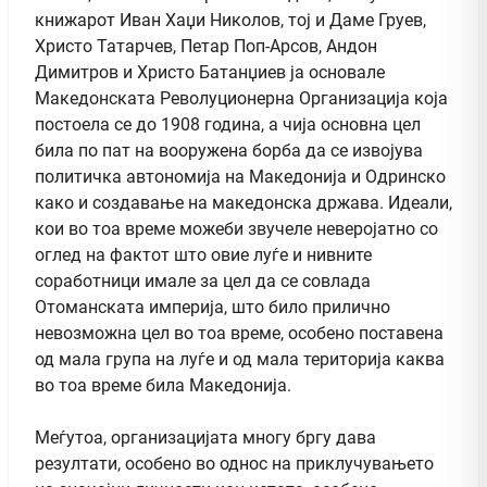
книжарот Иван Хаџи Николов, тој и Даме Груев,
Христо Татарчев, Петар Поп-Арсов, Андон
Димитров и Христо Батанџиев ја основале
Македонската Револуционерна Организација која
постоела се до 1908 година, а чија основна цел
била по пат на вооружена борба да се извојува
политичка автономија на Македонија и Одринско
како и создавање на македонска држава. Идеали,
кои во тоа време можеби звучеле неверојатно со
оглед на фактот што овие луѓе и нивните
соработници имале за цел да се совлада
Отоманската империја, што било прилично
невозможна цел во тоа време, особено поставена
од мала група на луѓе и од мала територија каква
во тоа време била Македонија.
Меѓутоа, организацијата многу бргу дава
резултати, особено во однос на приклучувањето