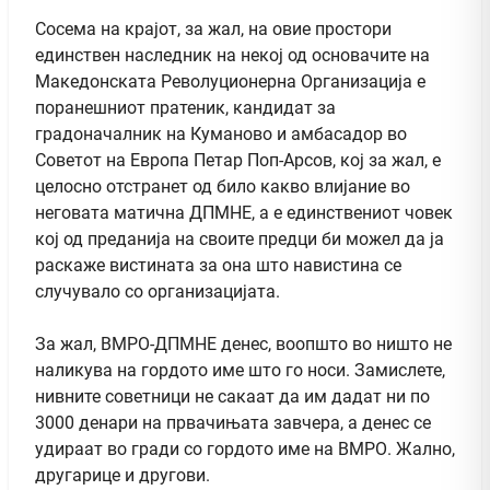
Сосема на крајот, за жал, на овие простори
единствен наследник на некој од основачите на
Македонската Револуционерна Организација е
поранешниот пратеник, кандидат за
градоначалник на Куманово и амбасадор во
Советот на Европа Петар Поп-Арсов, кој за жал, е
целосно отстранет од било какво влијание во
неговата матична ДПМНЕ, а е единствениот човек
кој од преданија на своите предци би можел да ја
раскаже вистината за она што навистина се
случувало со организацијата.
За жал, ВМРО-ДПМНЕ денес, воопшто во ништо не
наликува на гордото име што го носи. Замислете,
нивните советници не сакаат да им дадат ни по
3000 денари на првачињата завчера, а денес се
удираат во гради со гордото име на ВМРО. Жално,
другарице и другови.