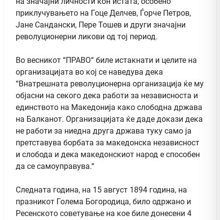
на значајни личности кон истата, особено
приклучувањето на Гоце Делчев, Ѓорче Петров,
Јане Сандански, Пере Тошев и други значајни
револуционерни ликови од тој период.
Во весникот “ПРАВО“ биле истакнати и целите на
организацијата во кој се наведува дека
“Внатрешната револуционерна организација ќе му
објасни на секого дека работи за независноста и
единството на Македонија како слободна држава
на Балканот. Организацијата ќе даде докази дека
не работи за ниедна друга држава туку само ја
претставува борбата за македонска независност
и слобода и дека македонскиот народ е способен
да се самоуправува.“
Следната година, на 15 август 1894 година, на
празникот Голема Богородица, било одржано и
Ресенското советување на кое биле донесени 4