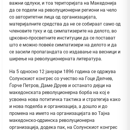
важни одлуки, и тоа територијата на Македонија
да се подели на револуционерни региони на чело
со авторитетни лица од организацијата,
материјалните средства да не се собираат само од
членовите туку и од симпатизерите на делото, во
црковно-просветните институции да се постават
што е можно повеќе симпатизери на делото и да
се засили пропагандата со издавање на весници и
ширење на револуционерната литература.
На 5 односно 12 јануари 1896 година се одржува
Солунскиот конгрес со учество на Гоце Делчев,
Ѓорче Петров, Даме Друев и останато дејци на
македонската револуционерна борба на кој е
усвоена нова потитичка тактика и стратегија како
и нова поделба и организација, а дошло и до
промена на името на организацијата во Тајна
македонско-одринска револуционерна
организација, додека пак, на Солунскиот конгрес