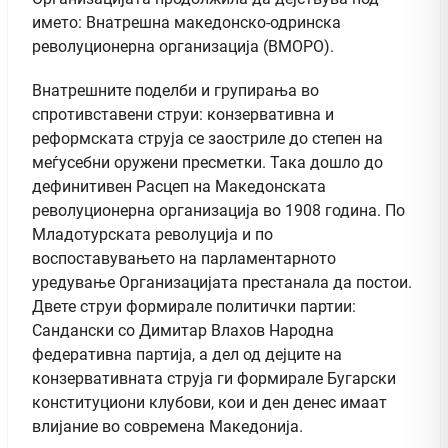
името: Внатрешна македонско-одринска
револуционерна организација (ВМОРО).
Внатрешните поделби и групирања во
спротивставени струи: конзервативна и
реформската струја се заостриле до степен на
меѓусебни оружени пресметки. Така дошло до
дефинитивен Расцеп на Македонската
револуционерна организација во 1908 година. По
Младотурската револуција и по
воспоставувањето на парламентарното
уредување Организацијата престанала да постои.
Двете струи формирале политички партии:
Сандански со Димитар Влахов Народна
федеративна партија, а дел од дејците на
конзервативната струја ги формирале Бугарски
конституциони клубови, кои и ден денес имаат
влијание во современа Македонија.