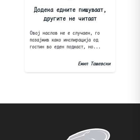
Додека едните пишуваат,
другите не читаат
Овој наслов не е случаен, го
позајмив како инспирација од
гостин во еден подкаст, но...
Емил Ташевски