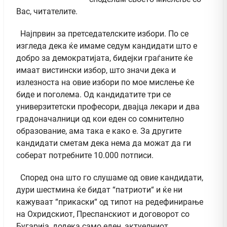
Вас, читателите.
Најпрвин за претседателските избори. По се
изгледа дека ќе имаме седум кандидати што е
добро за демократијата, бидејки граѓаните ќе
имаат вистински избор, што значи дека и
излезноста на овие избори по мое мислење ќе
биде и поголема. Од кандидатите три се
универзитетски професори, двајца лекари и два
градоначалници од кои еден со сомнително
образование, ама така е како е. За другите
кандидати сметам дека нема да можат да ги
соберат потребните 10.000 потписи.
Според она што го слушаме од овие кандидати,
дури шестмина ќе бидат “патриоти“ и ќе ни
кажуваат “прикаски“ од типот на редефинирање
на Охридскиот, Преспанскиот и договорот со
Бугарија, додека само еден, актуелниот