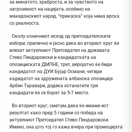
за минатото, храброста, и за чувството на
загрозеност на нацијата, особено на
македонскиот народ, “прикаска“ која нема врска
со реалноста.
Околу конечниот исход од претседателските
избори, прилично е јасно дека во вториот круг ќе
влезат актуелниот Претседател на државата
Стево Пендаровски и кандидатката на
опозициската ДМПНЕ, трет, веројатно ќе биде
кандидатот на ДУИ Бујар Османи, четври
кадидатот на здружената албанска опозиција
Арбен Таравари, додека останатите три
кандидати ќе се борат за 5-7 место.
Во вториот круг, сметам дека ќе имаме ист
резултат како пред 5 години со победа на
актуелниот Претседател Стево Пендаровски.
Имено, она што тој го кажа вчера при промоцијата