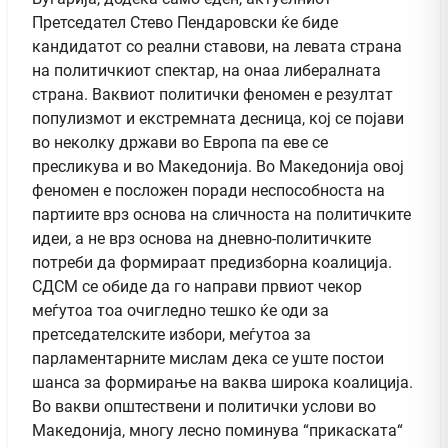
Претседател Стево Пендаровски ќе биде
кандидатот со реални ставови, на левата страна
на политичкиот спектар, на онаа либералната
страна. Ваквиот политички феномен е резултат
популизмот и екстремната десница, кој се појави
во неколку држави во Европа па еве се
пресликува и во Македонија. Во Македонија овој
феномен е посложен поради неспособноста на
партиите врз основа на сличноста на политичките
идеи, а не врз основа на дневно-политичките
потреби да формираат предизборна коалиција.
СДСМ се обиде да го направи првиот чекор
меѓутоа тоа очигледно тешко ќе оди за
претседателските избори, меѓутоа за
парламентарните мислам дека се уште постои
шанса за формирање на ваква широка коалиција.
Во вакви општествени и политички услови во
Македонија, многу лесно поминува “прикаската“