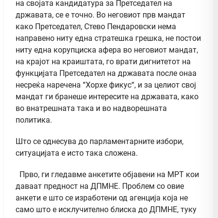
на својата кандидатура за Претседател на
државата, се е точно. Во неговиот прв мандат
како Претседател, Стево Пендаровски нема
направено ниту една стратешка грешка, не постои
ниту една корупциска афера во неговиот мандат,
на крајот на краиштата, го врати дигнитетот на
функцијата Претседател на државата после онаа
несреќа наречена “Хорхе фикус“, и за целиот свој
мандат ги бранеше интересите на државата, како
во внатрешната така и во надворешната
политика.
Што се однесува до парламентарните избори,
ситуацијата е исто така сложена.
Прво, ги гледавме анкетите објавени на МРТ кои
даваат предност на ДПМНЕ. Проблем со овие
анкети е што се изработени од агенција која не
само што е исклучително блиска до ДПМНЕ, туку