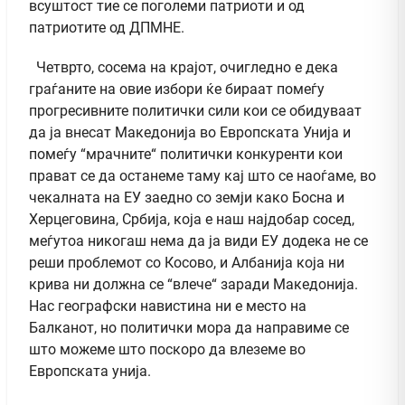
всуштост тие се поголеми патриоти и од
патриотите од ДПМНЕ.
Четврто, сосема на крајот, очигледно е дека
граѓаните на овие избори ќе бираат помеѓу
прогресивните политички сили кои се обидуваат
да ја внесат Македонија во Европската Унија и
помеѓу “мрачните“ политички конкуренти кои
прават се да останеме таму кај што се наоѓаме, во
чекалната на ЕУ заедно со земји како Босна и
Херцеговина, Србија, која е наш најдобар сосед,
меѓутоа никогаш нема да ја види ЕУ додека не се
реши проблемот со Косово, и Албанија која ни
крива ни должна се “влече“ заради Македонија.
Нас географски навистина ни е место на
Балканот, но политички мора да направиме се
што можеме што поскоро да влеземе во
Европската унија.