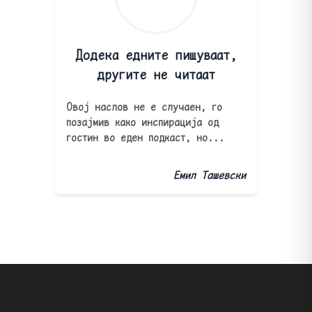
Додека едните пишуваат,
другите не читаат
Овој наслов не е случаен, го
позајмив како инспирација од
гостин во еден подкаст, но...
Емил Ташевски