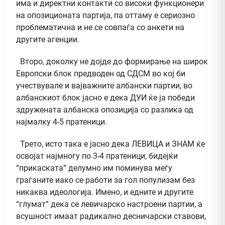
има и директни контакти со високи функционери
на опозиционата партија, па оттаму е сериозно
проблематична и не се совпаѓа со анкети на
другите агенции.
Второ, доколку не дојде до формирање на широк
Европски блок предводен од СДСМ во кој би
учествувале и вајважните албански партии, во
албанскиот блок јасно е дека ДУИ ќе ја победи
здружената албанска опозиција со разлика од
најмалку 4-5 пратеници.
Трето, исто така е јасно дека ЛЕВИЦА и ЗНАМ ќе
освојат најмногу по 3-4 пратеници, бидејќи
“прикаската“ делумно им поминува меѓу
граѓаните иако се работи за гол популизам без
никаква идеологија. Имено, и едните и другите
“глумат“ дека се левичарско настроени партии, а
всушност имаат радикално десничарски ставови,