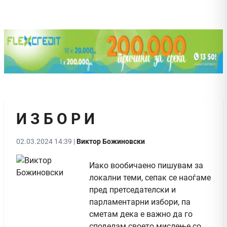
И З Б О Р И
02.03.2024 14:39 |
Виктор Божиновски
Иако вообичаено пишувам за
локални теми, сепак се наоѓаме
пред претседателски и
парламентарни избори, па
сметам дека е важно да го
споделам своето мислење со