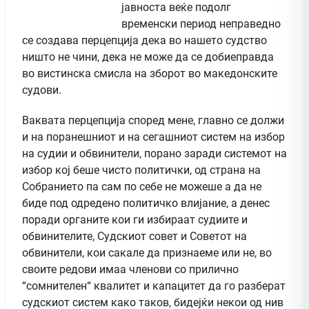
јавноста веќе подолг
временски период неправедно
се создава перцепција дека во нашето судство
ништо не чини, дека не може да се добиеправда
во вистинска смисла на зборот во македонските
судови.
Ваквата перцепција според мене, главно се должи
и на поранешниот и на сегашниот систем на избор
на судии и обвинители, порано заради системот на
избор кој беше чисто политички, од страна на
Собранието па сам по себе не можеше а да не
биде под одредено политичко влијание, а денес
поради органите кои ги избираат судиите и
обвинителите, Судскиот совет и Советот на
обвинители, кои сакале да признаеме или не, во
своите редови имаа членови со прилично
“сомнителен“ квалитет и капацитет да го разберат
судскиот систем како таков, бидејќи некои од нив