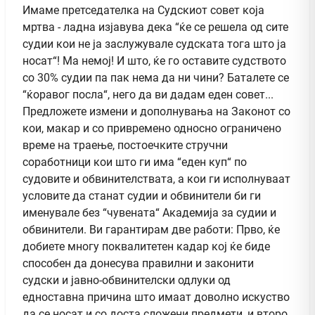
Имаме претседателка на Судскиот совет која
мртва - ладна изјавува дека “ќе се решела од сите
судии кои не ја заслужувале судската тога што ја
носат“! Ма немој! И што, ќе го оставите судството
со 30% судии па пак нема да ни чини? Баталете се
“ќоравог посла“, него да ви дадам еден совет...
Предложете измени и дополнувања на Законот со
кои, макар и со привремено односно ограничено
време на траење, постоечките стручни
соработници кои што ги има “еден куп“ по
судовите и обвинителствата, а кои ги исполнуваат
условите да станат судии и обвинители би ги
именувале без “чувената“ Академија за судии и
обвинители. Ви гарантирам две работи: Прво, ќе
добиете многу поквалитетен кадар кој ќе биде
способен да донесува правилни и законити
судски и јавно-обвинителски одлуки од
едноставна причина што имаат доволно искуство
да се носат и со доста сложени предмети, и второ,