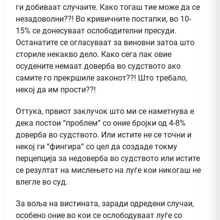
ги добиваат случаите. Како тогаш тие може да се
незадоволни??! Во кривичните постапки, во 10-
15% се донесуваат ослободителни пресуди.
Останатите се огласуваат за виновни затоа што
сториле некакво дело. Како сега пак овие
осудените немаат доверба во судството ако
самите го прекршиле законот??! Што требало,
некој да им прости??!
Оттука, првиот заклучок што ми се наметнува е
дека постои “проблем“ со оние бројки од 4-8%
доверба во судството. Или истите не се точни и
некој ги “фингира“ со цел да создаде токму
перцепција за недоверба во судството или истите
се резултат на мислењето на луѓе кои никогаш не
влегле во суд.
За воља на вистината, заради одредени случаи,
особено оние во кои се ослободуваат луѓе со