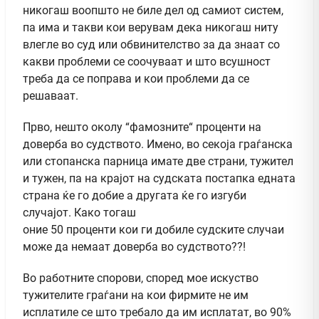
никогаш воопшто не биле дел од самиот систем,
па има и такви кои верувам дека никогаш ниту
влегле во суд или обвинителство за да знаат со
какви проблеми се соочуваат и што всушност
треба да се поправа и кои проблеми да се
решаваат.
Прво, нешто околу “фамозните“ проценти на
доверба во судството. Имено, во секоја граѓанска
или стопанска парница имате две страни, тужител
и тужен, па на крајот на судската постапка едната
страна ќе го добие а другата ќе го изгуби
случајот. Како тогаш
оние 50 проценти кои ги добиле судските случаи
може да немаат доверба во судството??!
Во работните спорови, според мое искуство
тужителите граѓани на кои фирмите не им
исплатиле се што требало да им исплатат, во 90%