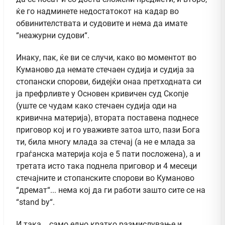
ќе го надминете недостатокот на кадар во
обвинителствата и судовите и нема да имате
“неажурни судови“.
Инаку, пак, ќе ви се случи, како во моментот во
Куманово да немате стечаен судија и судија за
стопански спорови, бидејќи онаа претходната си
ја префрливте у Основен кривичен суд Скопје
(уште се чудам како стечаен судија оди на
кривична материја), втората поставена поднесе
приговор кој и го уваживте затоа што, пази Бога
ти, била многу млада за стечај (а не е млада за
граѓанска материја која е 5 пати посложена), а и
третата исто така поднела приговор и 4 месеци
стечајните и стопанските спорови во Куманово
“дремат“... нема кој да ги работи зашто сите се на
“stand by“.
И така... само едно кратко размислување и