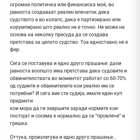
огромна политичка или финансиска моќ, во
јавноста создаваат реален впечаток дека
судството е во колапс, дека е партизирано или
корумпирано што реално не е точно. Не може на
основа на неколку пресуда да се создава
претстава за целото судство. Тоа едноставно не е
фер.
Сега се поставува и едно друго прашање: дали
јавноста воопшто има претстава дека судовите и
обвинителствата во моментот работат со 60-70%
од судиите и обвинителите кои реално им се
потребни? И сега вие сте судија, имате еден куп
предмети
кои мора да ги завршите заради нормите кои
постојат и сосема е нормално да се “провлече“ и
грешка.
Оттука, произлегува и едно друго прашање...