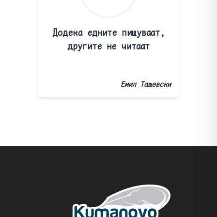
Додека едните пишуваат,
другите не читаат
Емил Ташевски