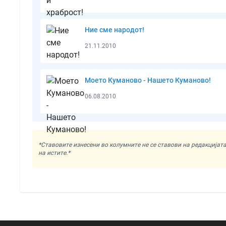
Ние сме народот!
21.11.2010
Моето Куманово - Нашето Куманово!
06.08.2010
*Ставовите изнесени во колумните не се ставови на редакциј
на истите.*