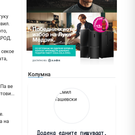
туку
вил.
то,
АРОД.
 секое
ата,
Колумна
 Па ве
тови...
е.
а на
Додека едните пишуваат,