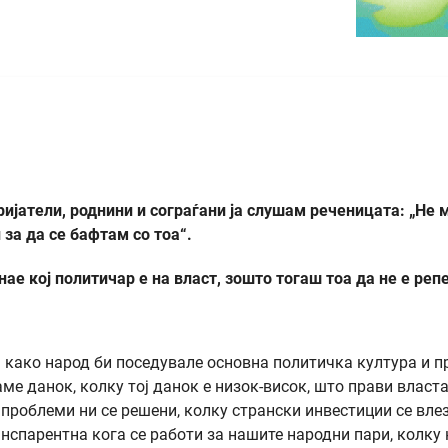
ријатели, роднини и сограѓани ја слушам реченицата: „Не 
за да се бафтам со тоа“.
ае кој политичар е на власт, зошто тогаш тоа да не е репе
а како народ би поседувале основна политичка култура и п
ме данок, колку тој данок е низок-висок, што прави власта
 проблеми ни се решени, колку странски инвестиции се вле
анспарентна кога се работи за нашите народни пари, колку 