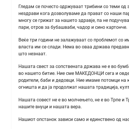
Гледам се почесто одржуваат трибини со теми од 
нездрави кога дозволуваме да прават со наши пар
многу се грижат за нашето здравје, па не подучува
пари, отров за бубашваби, чадор и сино картонче.
Веќе три години не залажуваат со проблемот со им
власта им се слади. Нема во оваа држава предавни
што незнаат.
Нашата свест за сопствената држава не е во бумба
во нашето битие. Ние сме МАКЕДОНЦИ сега и овде, 
родители, баби и дедовци. Ние имаме потомци на
огништа и да ја продолжат нашата традиција, култ
Нашата совест не е во молчењето, не е во Трпе и Т
нашите внуци и нашата вера.
Нашиот опстанок зависи само и единствено од нас