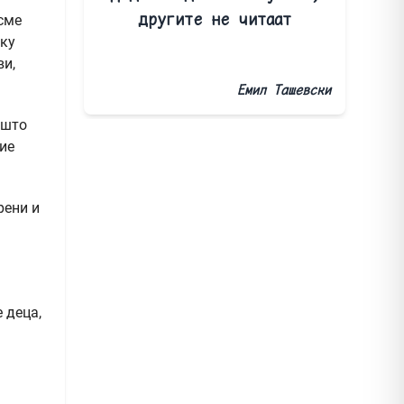
другите не читаат
сме
лку
ви,
Емил Ташевски
 што
ие
рени и
 деца,