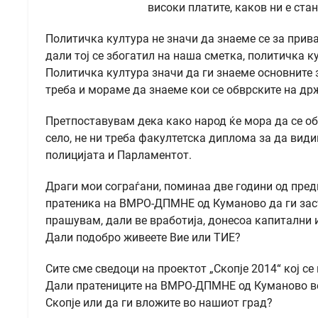
високи платите, каков ни е ста
Политичка култура не значи да знаеме се за прив
дали тој се збогатил на наша сметка, политичка 
Политичка култура значи да ги знаеме основните 
треба и мораме да знаеме кои се обврските на др
Претпоставувам дека како народ ќе мора да се об
село, не ни треба факултетска диплома за да види
полицијата и Парламентот.
Драги мои сограѓани, поминаа две години од пре
пратеника на ВМРО-ДПМНЕ од Куманово да ги заст
прашувам, дали ве вработија, донесоа капитални и
Дали подобро живеете Вие или ТИЕ?
Сите сме сведоци на проектот „Скопје 2014“ кој се
Дали пратениците на ВМРО-ДПМНЕ од Куманово ве 
Скопје или да ги вложите во нашиот град?