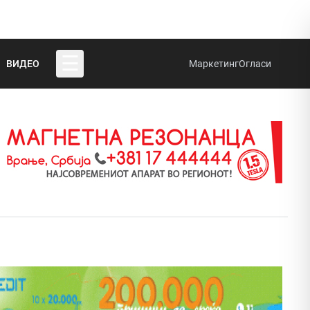
☰
ВИДЕО
Маркетинг
Огласи