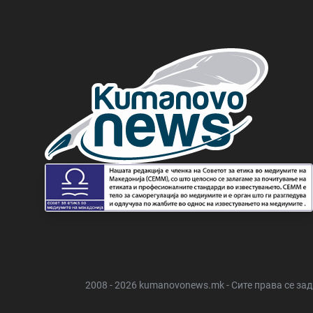
2008 - 2026 kumanovonews.mk - Сите права се за