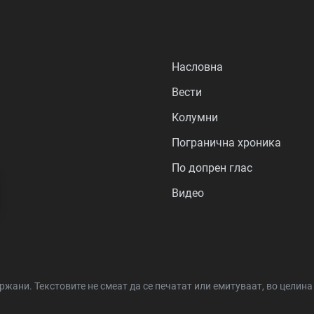
Насловна
Вести
Колумни
Погранична хроника
По допрен глас
Видео
држани.
Текстовите не смеат да се печатат или емитуваат, во целин