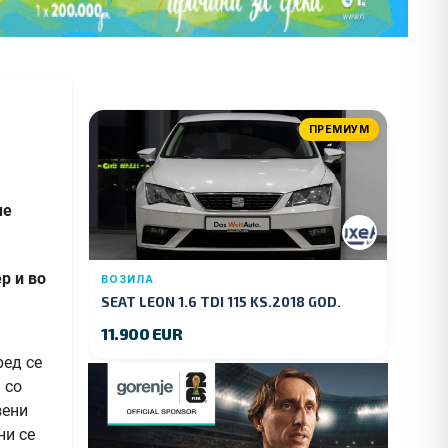
ПРЕМИУМ
ме
р и во
ВОЗИЛА
SEAT LEON 1.6 TDI 115 KS.2018 GOD.
11.900 EUR
ред се
 со
зени
ни се