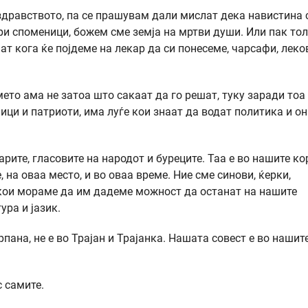
здравството, па се прашувам дали мислат дека навистина 
и споменици, божем сме земја на мртви души. Или пак то
ат кога ќе појдеме на лекар да си понесеме, чарсафи, леко
ето ама не затоа што сакаат да го решат, туку заради тоа
ци и патриоти, има луѓе кои знаат да водат политика и он
рите, гласовите на народот и буреците. Таа е во нашите ко
на оваа место, и во оваа време. Ние сме синови, ќерки,
 кои мораме да им дадеме можност да останат на нашите
ура и јазик.
рпана, не е во Трајан и Трајанка. Нашата совест е во нашите
 самите.