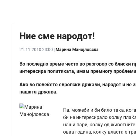
Ние сме народот!
21.11.2010 23:00 |
Марина Манојловска
Во последно време често во разговор со блиски п
интересира политиката, имам премногу проблеми 
Ако во повеќето европски држави, народот и не зн
нашата држава.
Па, можеби и би било така, ког
би не интересирало колку плаќа
наши пари, колку од животните
оваа година, колку власта е тр