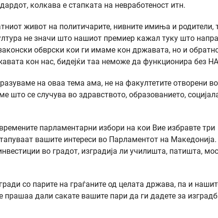
ндардот, колкава е стапката на невработеност итн.
атниот живот на политичарите, нивните имиња и родители, 
култура не значи што нашиот премиер кажал туку што напра
законски обврски кои ги имаме кон државата, но и обратно
жавата кон нас, бидејќи таа неможе да функционира без Н
разуваме на оваа тема ама, не на факултетите отворени во
ме што се случува во здравството, образованието, социјал
двремените парламентарни избори на кои Вие избравте три
апуваат вашите интереси во Парламентот на Македонија.
нвестиции во градот, изградија ли училишта, патишта, мос
 гради со парите на граѓаните од целата држава, па и нашит
прашаа дали сакате вашите пари да ги дадете за изградб