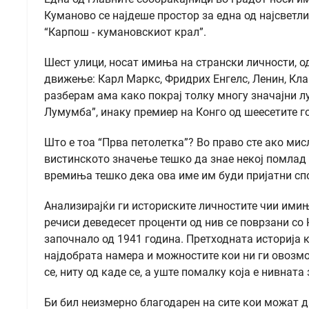
Куманово се најдеше простор за една од најсветл
“Карпош - кумановскиот крал”.
Шест улици, носат имиња на странски личности, о
движење: Карл Маркс, Фридрих Енгелс, Ленин, Кла
разберам ама како покрај толку многу значајни л
Лумумба”, инаку премиер на Конго од шеесетите го
Што е тоа “Прва петолетка”? Во право сте ако мис
вистинското значење тешко да знае некој помлад о
времиња тешко дека ова име им буди пријатни с
Анализирајќи ги историските личностите чии имињ
речиси деведесет проценти од нив се поврзани со 
започнало од 1941 година. Претходната историја к
најдобрата намера и можностите кои ни ги овозмо
се, ниту од каде се, а уште помалку која е нивнат
Би бил неизмерно благодарен на сите кои можат 