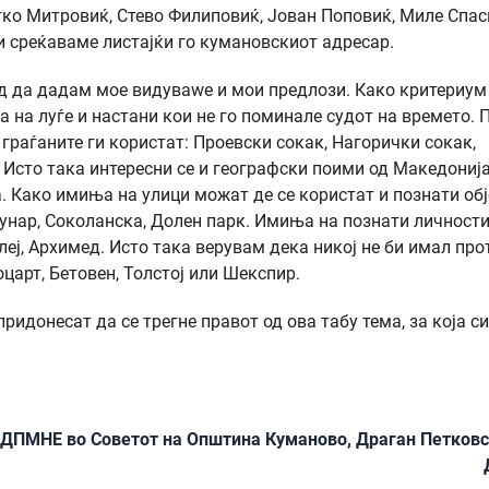
тко Митровиќ, Стево Филиповиќ, Јован Поповиќ, Миле Спас
 среќаваме листајќи го кумановскиот адресар.
ед да дадам мое видуваwе и мои предлози. Како критериум
а на луѓе и настани кои не го поминале судот на времето. 
граѓаните ги користат: Проевски сокак, Нагорички сокак,
 Исто така интересни се и географски поими од Македонија
 Како имиња на улици можат де се користат и познати об
 бунар, Соколанска, Долен парк. Имиња на познати личност
леј, Архимед. Исто така верувам дека никој не би имал про
царт, Бетовен, Толстој или Шекспир.
донесат да се трегне правот од ова табу тема, за која си
-ДПМНЕ во Советот на Општина Куманово, Драган Петковс