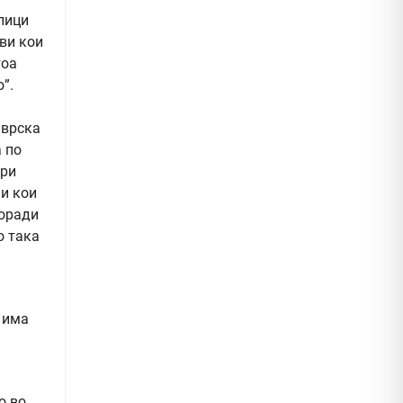
лици
ови кои
тоа
”.
 врска
 по
ури
 и кои
поради
о така
 има
о во