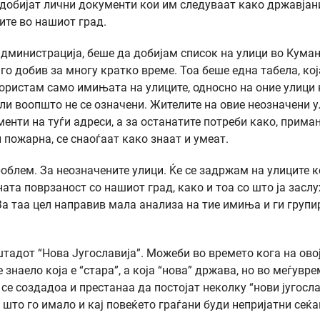
 добијат лични документи кои им следуваат како државјан
ите во нашиот град.
дминистрација, беше да добијам список на улици во Куман
 го добив за многу кратко време. Тоа беше една табела, кој
користам само имињата на улиците, односно на оние улици 
ли воопшто не се означени. Жителите на овие неозначени 
менти на туѓи адреси, а за останатите потреби како, прима
пожарна, се снаоѓаат како знаат и умеат.
облем. За неозначените улици. Ќе се задржам на улиците к
ата поврзаност со нашиот град, како и тоа со што ја засл
За таа цел направив мала анализа на тие имиња и ги групи
штадот “Нова Југославија”. Можеби во времето кога на ово
знаело која е “стара”, а која “нова” држава, но во меѓувре
се создадоа и престанаа да постојат неколку “нови југосла
 што го имало и кај повеќето граѓани буди непријатни сеќ