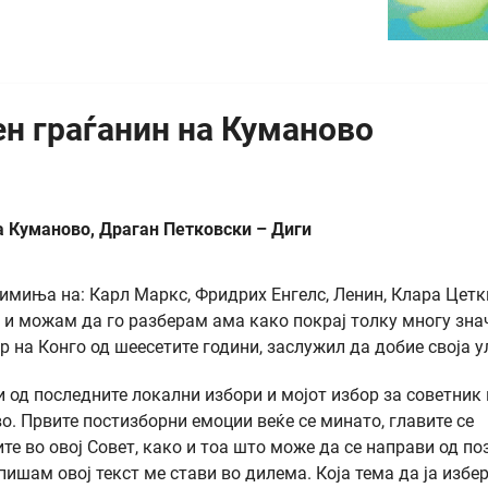
ен граѓанин на Куманово
 Куманово, Драган Петковски – Диги
имиња на: Карл Маркс, Фридрих Енгелс, Ленин, Клара Цетк
 и можам да го разберам ама како покрај толку многу зна
р на Конго од шеесетите години, заслужил да добие своја у
 од последните локални избори и мојот избор за советник 
. Првите постизборни емоции веќе се минато, главите се
те во овој Совет, како и тоа што може да се направи од по
апишам овој текст ме стави во дилема. Која тема да ја избе