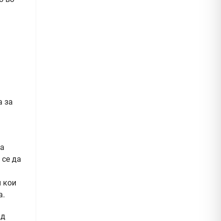
а за
ка
 се да
и кои
а.
ад