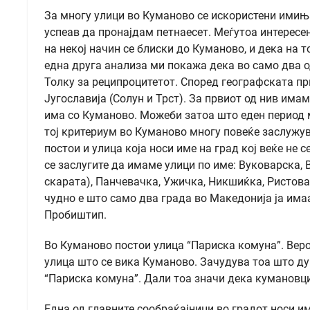
За многу улици во Куманово се искористени имињ
успеав да пронајдам петнаесет. Меѓутоа интересен
на некој начин се блиски до Куманово, и дека на 
една друга анализа ми покажа дека во само два од
Толку за реципроцитетот. Според географската пр
Југославија (Солун и Трст). За првиот од нив има
има со Куманово. Можеби затоа што еден период 
тој критериум во Куманово многу повеќе заслужув
постои и улица која носи име на град кој веќе не с
се заслугите да имаме улици по име: Вуковарска,
скарата), Панчевачка, Ужичка, Никшиќка, Ристова
чудно е што само два града во Македонија ја имаа
Пробиштип.
Во Куманово постои улица “Париска комуна”. Верој
улица што се вика Куманово. Зачудува тоа што дур
“Париска комуна”. Дали тоа значи дека кумановц
Една од главните сообраќајници во градот носи и