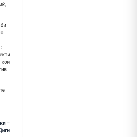
иќ,
 би
По
:
јекти
и кои
тив
те
ки –
Диги