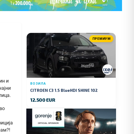
ПРЕМИУМ
ин и
ВОЗИЛА
чајни
CITROEN C3 1.5 BlueHDI SHINE 102
лица.
KS.2019 GOD.
12.500 EUR
во
зиција
рам?!