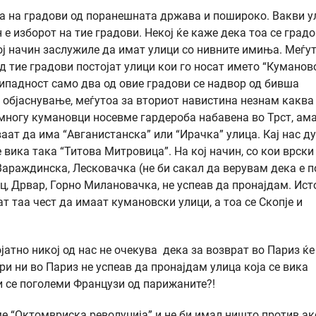
а на градови од поранешната држава и пошироко. Вакви у
 е изборот на тие градови. Некој ќе каже дека тоа се град
тој начин заслужиле да имат улици со нивните имиња. Меѓу
 тие градови постојат улици кои го носат името “Куманово
ипадност само два од овие градови се надвор од бивша
м објаснување, меѓутоа за вториот навистина незнам каква
многу кумановци носевме гардероба набавена во Трст, ама
аат да има “Авганистанска” или “Ирачка” улица. Кај нас д
е вика така “Титова Митровица”. На кој начин, со кои врски
 Вараждинска, Лесковачка (не би сакал да верувам дека е 
ц, Дрвар, Горно Милановачка, не успеав да пронајдам. Ист
т таа чест да имаат кумановски улици, а тоа се Скопје и
атно никој од нас не очекува дека за возврат во Париз ќе
и ни во Париз не успеав да пронајдам улица која се вика
и се поголеми Французи од парижаните?!
ме “Октомвриска револуција” и не би имал ништо против ак