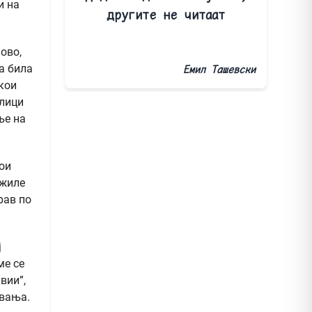
и на
другите не читаат
ово,
а била
Емил Ташевски
кои
улици
ње на
ои
ужиле
рав по
ј
ме се
вии”,
авања.