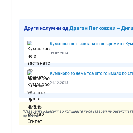
Други колумни од
Драган Петковски – Диг
Куманово не е застанато во времето, Ку
09.02.2014
Куманово го нема тоа што го имало во ст
24.12.2013
*Ставовите изнесени во колумните не се ставови на редакциј
на истите.*