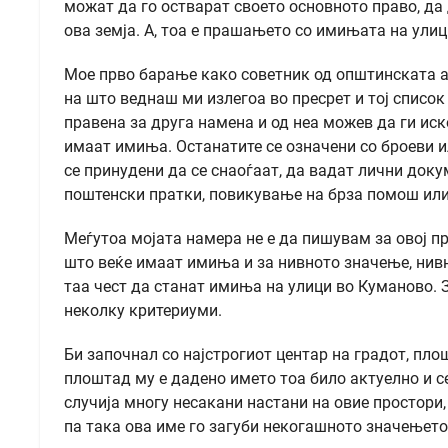
можат да го остварат своето основното право, да
ова земја. А, тоа е прашањето со имињата на улиц
Мое прво барање како советник од општинската а
на што веднаш ми излегоа во пресрет и тој список
правена за друга намена и од неа можев да ги ис
имаат имиња. Останатите се означени со броеви и
се принудени да се снаоѓаат, да вадат лични доку
поштенски пратки, повикување на брза помош или 
Меѓутоа мојата намера не е да пишувам за овој пр
што веќе имаат имиња и за нивното значење, нивн
таа чест да станат имиња на улици во Куманово. 
неколку критериуми.
Би започнал со најстрогиот центар на градот, пло
плоштад му е дадено името тоа било актуелно и се 
случија многу несакани настани на овие простори, 
па така ова име го загуби некогашното значењето