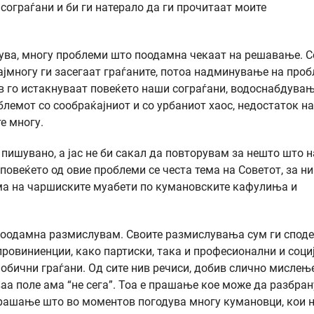
сограѓани и би ги натерало да ги прочитаат моите
шува, многу проблеми што поодамна чекаат на решавање. 
најмногу ги засегаат граѓаните, потоа надминување на про
рв го истакнуваат повеќето наши сограѓани, водоснабдувањ
облемот со сообраќајниот и со урбаниот хаос, недостаток на
е многу.
 пишувано, а јас не би сакал да повторувам за нешто што н
повеќето од овие проблеми се честа тема на Советот, за ни
ема на чаршиските муабети по кумановските кафулиња и
о поодамна размислувам. Своите размислувања сум ги спод
провиниенции, како партиски, така и професионални и соци
обични граѓани. Од сите нив речиси, добив слично мислење
ваа поле ама “не сега”. Тоа е прашање кое може да разбра
 прашање што во моментов погодува многу кумановци, кои 