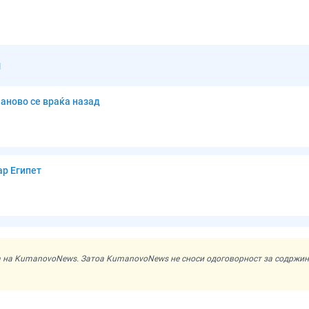
и
маново се враќа назад
ар Египет
ата на KumanovoNews. Затоа KumanovoNews не сноси одоговорност за содржи