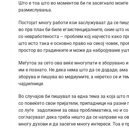
Што е тоа што во моментов би ги засегнало моите 
размислувања.
Постојат многу работи кои заслужуваат да се пи
во прв план би биле егзистенцијалните, оние што 
со невработеноста – проблем кој најчесто како п
што исто така е основно право на секој човек, пр
простор во градинките и може да набројуваме ушт
Меѓутоа за сето ова веќе многупати е зборувано и
им е познато. Не дека нема што да се додаде, ама 
зборува и пишува во медиумите, а неретко се и т
чајџилници.
Во случајов би пишувал за една тема за која шт
со повеќето свои пријатели, припадници на разни 
со луѓе задолжени за оваа проблематика, но и со 
согласуваат дека треба нешто да се направи на о
многу духови и да засегне многу интереси. Тоа е