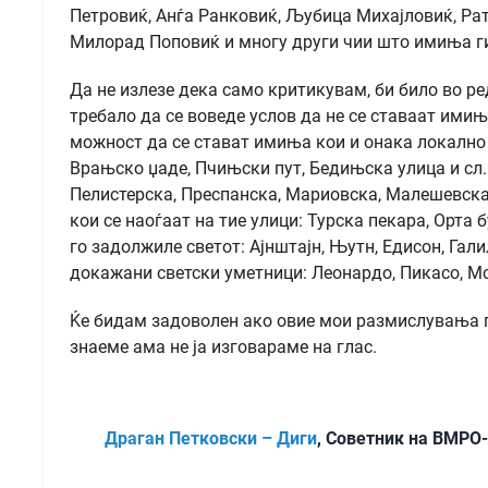
Петровиќ, Анѓа Ранковиќ, Љубица Михајловиќ, Ра
Милорад Поповиќ и многу други чии што имиња ги
Да не излезе дека само критикувам, би било во р
требало да се воведе услов да не се ставаат имињ
можност да се стават имиња кои и онака локално 
Врањско џаде, Пчињски пут, Бедињска улица и сл.
Пелистерска, Преспанска, Мариовска, Малешевска.
кои се наоѓаат на тие улици: Турска пекара, Орта
го задолжиле светот: Ајнштајн, Њутн, Едисон, Гали
докажани светски уметници: Леонардо, Пикасо, Мо
Ќе бидам задоволен ако овие мои размислувања при
знаеме ама не ја изговараме на глас.
Драган Петковски – Диги
, Советник на ВМРО