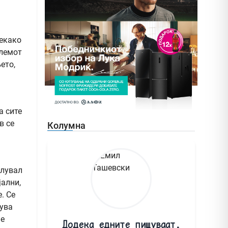
Секако
блемот
ето,
а сите
в се
Колумна
елувал
јални,
. Се
нува
не
Додека едните пишуваат,