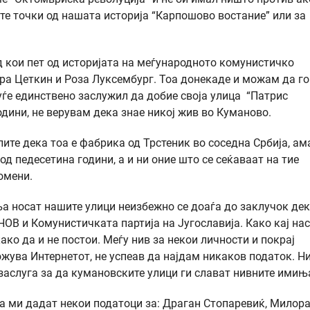
ите точки од нашата историја “Карпошово востание” или за
д кои пет од историјата на меѓународното комунистичко
ра Цеткин и Роза Луксембург. Тоа донекаде и можам да го
уѓе единствено заслужил да добие своја улица “Патрис
дини, не верувам дека знае никој жив во Куманово.
лите дека тоа е фабрика од Трстеник во соседна Србија, ам
д педесетина години, а и ни оние што се сеќаваат на тие
помени.
а носат нашите улици неизбежно се доаѓа до заклучок де
НОВ и Комунистичката партија на Југославија. Како кај нас
ако да и не постои. Меѓу нив за некои личности и покрај
жува Интернетот, не успеав да најдам никаков податок. Н
а заслуга за да кумановските улици ги слават нивните имињ
да ми дадат некои податоци за: Драган Стопаревиќ, Милор