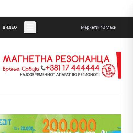
☰
ВИДЕО
Маркетинг
Огласи