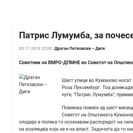
Патрис Лумумба, за почес
03.11.2013 23:00 |
Драган Петковски – Диги
Советник на ВМРО-ДПМНЕ во Советот на Општина
Шест улици во Куманово носат 
Роза Луксембург. Тоа донекаде
луѓе, “Патрис Лумумба”, премие
Поминаа повеќе од шест месеци
Советот на Општината Куманово
оладија и полека го осознавам распоредот на сили
на коалиција која не е на власт. Задачата да го н