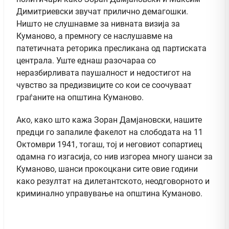
Димитриевски звучат прилично демагошки.
Ништо не слушнавме за нивната визија за
Куманово, а премногу се наслушавме на
патетичната реторика пресликана од партиската
централа. Уште еднаш разочараа со
неразбирливата паушалност и недостигот на
чувство за предизвиците со кои се соочуваат
граѓаните на општина Куманово.
Ако, како што кажа Зоран Дамјановски, нашите
предци го запалиле факелот на слободата на 11
Октомври 1941, тогаш, тој и неговиот сопартиец
одамна го изгасија, со нив изгореа многу шанси за
Куманово, шанси прокоцкани сите овие години
како резултат на дилетантското, неодговорното и
криминално управување на општина Куманово.