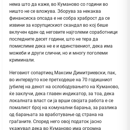
нема што да каже, во Куманово со години во
ништо не се вложува. Зборува за некаква
финансиска опсада е не собра храброст да се
извини за корупцискиот скандал во кој беше
вклучен еден од неговите најголеми соработници
последните десет години, што не тера да
помислиме дека не е и единствениот, дека има
можеби и други слични, но и многу поголеми
криминали.
Неговиот сопартиец Максим Димитриевски, пак,
во интервјуто кое претходеше на 70 годишниот
јубилеј на денот на ослободувањето на Куманово,
ќе заклучи, дека главен индикатор, за тоа, дека
локалната власт си ја врши својата работа е се
помалиот број на комунални барања, за разлика
од барањата за вработување од страна на
граѓаните. Според него овој податок јасно
укажувал дека во Куманово има огромна