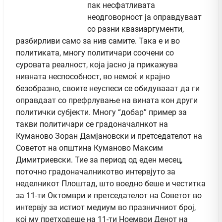
пак несфатливата
неодговорност ја оправдуваат
со разни квазиаргументи,
разбирливи само за нив самите. Така е и во
политиката, многу политичари соочени со
суровата реалност, која јасно ја прикажува
нивната неспособност, во немоќ и крајно
безобразно, своите неуспеси се обидувааат да ги
оправдаат со префрлување на вината кон други
политички субјекти. Многу “добар” пример за
такви политичари се градоначалнкот на
Куманово Зоран Дамјановски и претседателот на
Советот на општина Куманово Максим
Димитриевски. Тие за период од еден месец,
поточно градоначалникотво интервјуто за
неделникот Плоштад, што воедно беше и честитка
за 11-ти Октомври и претседателот на Советот во
интервју за истиот медиум во празничниот број,
кој му претходеше на 11-ти Ноември Денот на