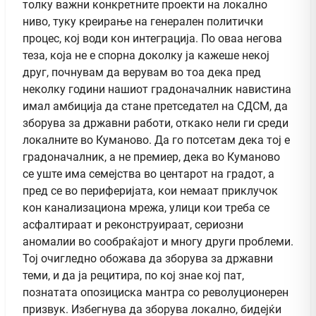
толку важни конкретните проекти на локално
ниво, туку креирање на генерален политички
процес, кој води кон интеграција. По оваа негова
теза, која не е спорна доколку ја кажеше некој
друг, почнувам да верувам во тоа дека пред
неколку години нашиот градоначалник навистина
имал амбиција да стане претседател на СДСМ, да
зборува за државни работи, откако нели ги среди
локалните во Куманово. Да го потсетам дека тој е
градоначалник, а не премиер, дека во Куманово
се уште има семејства во центарот на градот, а
пред се во периферијата, кои немаат приклучок
кон канализациона мрежа, улици кои треба се
асфалтираат и реконструираат, сериозни
аномалии во сообраќајот и многу други проблеми.
Тој очигледно обожава да зборува за државни
теми, и да ја рецитира, по кој знае кој пат,
познатата опозициска мантра со револуционерен
призвук. Избегнува да зборува локално, бидејќи