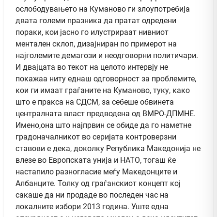
ослободувањето на Куманово ги злоупотребија
двата големи празника да пратат одредени
пораки, кои јасно го илустрираат нивниот
ментален склоп, дизајниран по примерот на
најголемите демагози и неодговорни политичари.
И двајцата во текот на целото интервју не
покажаа ниту еднаш одговорност за проблемите,
кои ги имаат граѓаните на Куманово, туку, како
што е пракса на СДСМ, за себеше обвинета
централната власт предводена од ВМРО-ДПМНЕ.
Имено,она што најпрвин се обиде да го наметне
градоначалникот во серијата контроверзни
ставови е дека, доколку Република Македонија не
влезе во Европската унија и НАТО, тогаш ќе
настапило разногласие меѓу Македонците и
Албанците. Толку од граѓанскиот концепт кој
сакаше да ни продаде во последен час на
локалните избори 2013 година. Уште една