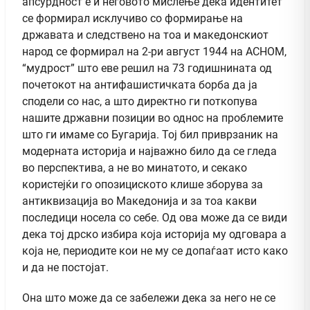
апсурдност е и неговото мислење дека идентитет
се формирал исклучиво со формирање на
државата и следствено на тоа и македонскиот
народ се формирал на 2-ри август 1944 на АСНОМ,
“мудрост” што еве решил на 73 годишнината од
почетокот на антифашистичката борба да ja
сподели со нас, а што директно ги поткопува
нашите државни позиции во однос на проблемите
што ги имаме со Бугарија. Тој бил приврзаник на
модерната историја и најважно било да се гледа
во перспектива, а не во минатото, и секако
користејќи го опозициското клише зборува за
антиквизација во Македонија и за тоа какви
последици носела со себе. Од ова може да се види
дека тој дрско избира која историја му одговара а
која не, периодите кои не му се допаѓаат исто како
и да не постојат.
Она што може да се забележи дека за него не се