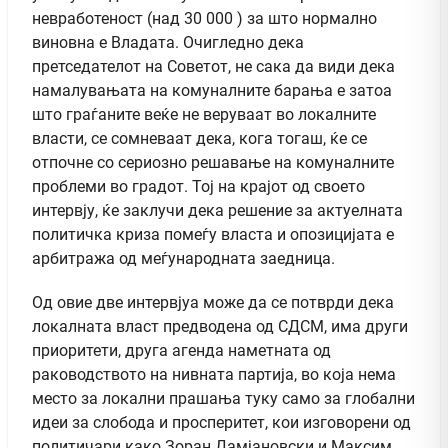
невработеност (над 30 000 ) за што нормално
виновна е Владата. Очигледно дека
претседателот на Советот, не сака да види дека
намалувањата на комуналните барања е затоа
што граѓаните веќе не веруваат во локалните
власти, се сомневаат дека, кога тогаш, ќе се
отпочне со сериозно решавање на комуналните
проблеми во градот. Тој на крајот од своето
интервју, ќе заклучи дека решение за актуелната
политичка криза помеѓу власта и опозицијата е
арбитража од меѓународната заедница.
Од овие две интервјуа може да се потврди дека
локалната власт предводена од СДСМ, има други
приоритети, друга агенда наметната од
раководството на нивната партија, во која нема
место за локални прашања туку само за глобални
идеи за слобода и просперитет, кои изговорени од
политичари како Зоран Дамјановски и Максим