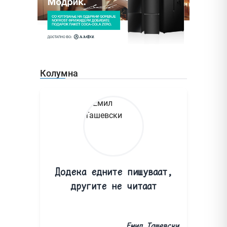
Колумна
Додека едните пишуваат,
другите не читаат
Емил Ташевски