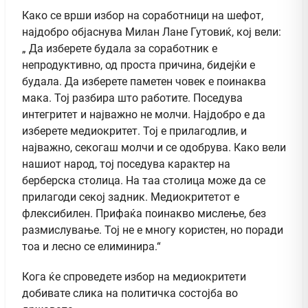
Како се врши избор на соработници на шефот,
најдобро објаснува Милан Лане Гутовиќ, кој вели:
„ Да изберете будала за соработник е
непродуктивно, од проста причина, бидејќи е
будала. Да изберете паметен човек е поинаква
мака. Тој разбира што работите. Поседува
интегритет и најважно не молчи. Најдобро е да
изберете медиокритет. Тој е прилагодлив, и
најважно, секогаш молчи и се одобрува. Како вели
нашиот народ, тој поседува карактер на
берберска столица. На таа столица може да се
прилагоди секој задник. Медиокритетот е
флексибилен. Прифаќа поинакво мислење, без
размислување. Тој не е многу користен, но поради
тоа и лесно се елиминира.“
Кога ќе спроведете избор на медиокритети
добивате слика на политичка состојба во