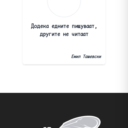
Додека едните пишуваат,
другите не читаат
Емил Ташевски