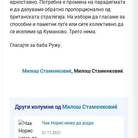
едноставно. Потребна е промена на парадигмата
и да делуваме обратно пропорционално од
британската стратегија. На избори да гласаме за
способни и паметни луѓе или сите колективно да
се иселиме од Куманово. Трето нема.
Гласајте за баба Ружу.
Милош Стаменковиќ
, Милош Стаменковиќ
Други колумни од
Милош Стаменковиќ
Чак Норис нема да дојде
21.11.2021