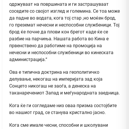
одржуваат на површината и ги застрашуваат
соседите со својот изглед и големина. Се тоа може
да падне во водата, кога тој стар ,но моќен брод,
го преземат нечесни и неспособни службеници. Тој
брод ќе почне да плови кон брегот каде ќе се
разбие на парчиња. Нашата работа во Кина е
првенствено да работиме на промоција на
нечесни и неспособни службеници во кинеската
администрација.“
Ова е типична доктрина на геополитичко
делување, некогаш на империјата зад која
Сонцето никогаш не заоѓа, а денеска на
таканаречениот Запад и меѓународната заедница.
Кога ќе ги согледаме низ оваа призма состојбите
во нашиот град, се станува кристално јасно.
Кога сме имале чесни, способни и школувани