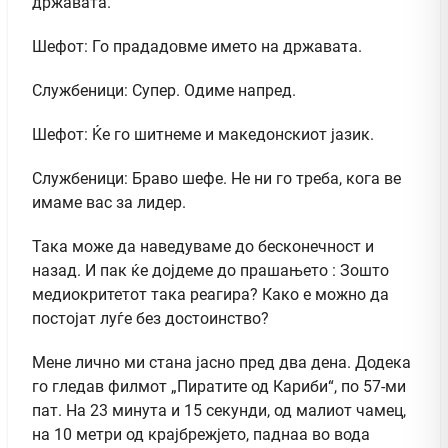
државата.
Шефот: Го прададовме името на државата.
Службеници: Супер. Одиме напред.
Шефот: Ќе го шитнеме и македонскиот јазик.
Службеници: Браво шефе. Не ни го треба, кога ве
имаме вас за лидер.
Така може да наведуваме до бесконечност и
назад. И пак ќе дојдеме до прашањето : Зошто
медиокритетот така реагира? Како е можно да
постојат луѓе без достоинство?
Мене лично ми стана јасно пред два дена. Додека
го гледав филмот „Пиратите од Кариби“, по 57-ми
пат. На 23 минута и 15 секунди, од малиот чамец,
на 10 метри од крајбрежјето, паднаа во вода