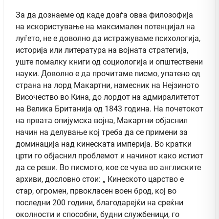
За да дознаеме од каде доаѓа оваа филозофија
на искористување на максимален потенцијал на
луѓето, не е доволно да истражуваме психологија,
историја или литература на војната стратегија,
уште помалку книги од социологија и општествени
науки. Доволно е да прочитаме писмо, упатено од
страна на лорд Макартни, намесник на Нејзиното
Височество во Кина, до лордот на адмиралитетот
на Велика Британија од 1843 година. На почетокот
на првата опијумска војна, Макартни објаснил
начин на делување кој треба да се примени за
доминација над кинеската империја. Во кратки
црти го објаснил проблемот и начинот како истиот
да се реши. Во писмото, кое се чува во англиските
архиви, дословно стои: „ Кинеското царство е
стар, огромен, првокласен воен брод, кој во
последни 200 години, благодарејќи на среќни
околности и способни, будни службеници, го