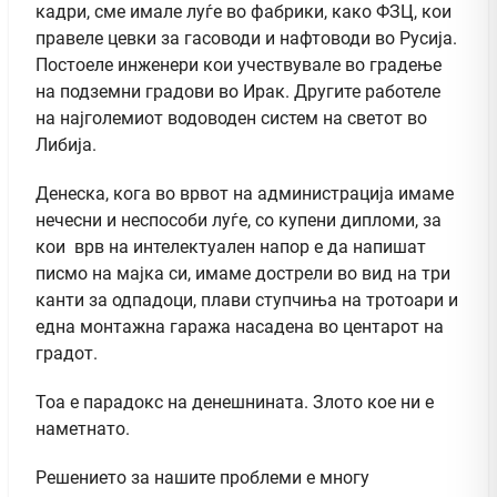
кадри, сме имале луѓе во фабрики, како ФЗЦ, кои
правеле цевки за гасоводи и нафтоводи во Русија.
Постоеле инженери кои учествувале во градење
на подземни градови во Ирак. Другите работеле
на најголемиот водоводен систем на светот во
Либија.
Денеска, кога во врвот на администрација имаме
нечесни и неспособи луѓе, со купени дипломи, за
кои врв на интелектуален напор е да напишат
писмо на мајка си, имаме дострели во вид на три
канти за одпадоци, плави ступчиња на тротоари и
една монтажна гаража насадена во центарот на
градот.
Тоа е парадокс на денешнината. Злото кое ни е
наметнато.
Решението за нашите проблеми е многу