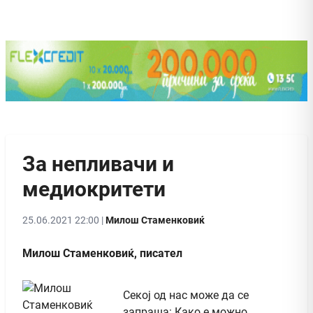
За непливачи и
медиокритети
25.06.2021 22:00 |
Милош Стаменковиќ
Милош Стаменковиќ, писател
Секој од нас може да се
запраша: Како е можно