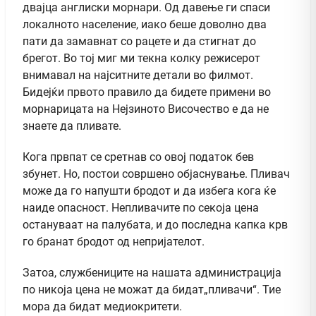
двајца англиски морнари. Од давење ги спаси
локалното население, иако беше доволно два
пати да замавнат со рацете и да стигнат до
брегот. Во тој миг ми текна колку режисерот
внимавал на најситните детали во филмот.
Бидејќи првото правило да бидете примени во
морнарицата на Нејзиното Височество е да не
знаете да пливате.
Кога првпат се сретнав со овој податок бев
збунет. Но, постои совршено објаснување. Пливач
може да го напушти бродот и да избега кога ќе
наиде опасност. Непливачите по секоја цена
остануваат на палубата, и до последна капка крв
го бранат бродот од непријателот.
Затоа, службениците на нашата администрација
по никоја цена не можат да бидат„пливачи“. Тие
мора да бидат медиокритети.