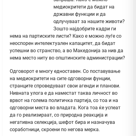
медиокритети да бидат на
државни функции и да
одлучуваат за нашите животи?
Зошто најдобрите кадри ги
нема на партиските листи? Како е можно луѓе со
неоспорен интелектуален капацитет, да бидат
успешни во странство, а во Македонија за нив да
нема место ниту во општинските администрации?
Одговорот е многу едноставен. Со поставување
на медиокритети на сите одговорни фунции,
странците спроведуваат свои агенди и планови.
Нивната улога е да наместат таква личност во
врвот на голема политичка партија, со тоа и на
одговорни места во владата. Кога тоа ќе успеат
да го реализираат, со природна реакција и
негативна селекција, шефот бира и назначува
соработници, скроени по негова мерка.