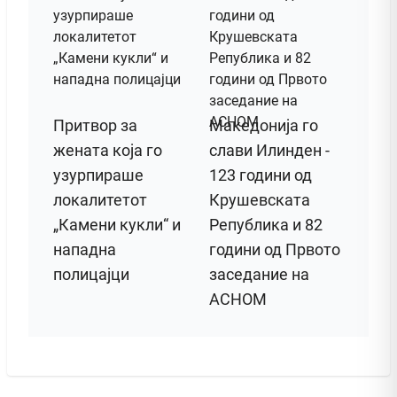
Притвор за
Македонија го
жената која го
слави Илинден -
узурпираше
123 години од
локалитетот
Крушевската
„Камени кукли“ и
Република и 82
нападна
години од Првото
полицајци
заседание на
АСНОМ