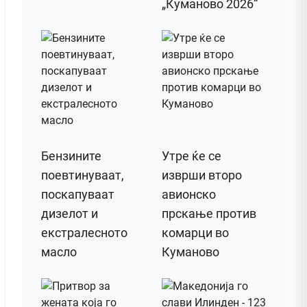
„Куманово 2026“
Бензините
Утре ќе се
поевтинуваат,
изврши второ
поскапуваат
авионско
дизелот и
прскање против
екстралесното
комарци во
масло
Куманово