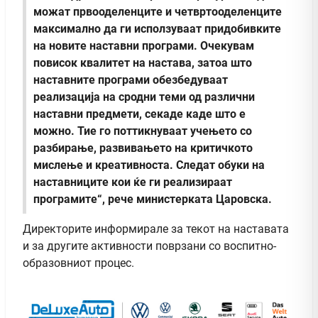
можат првооделенците и четвртооделенците
максимално да ги исползуваат придобивките
на новите наставни програми. Очекувам
повисок квалитет на настава, затоа што
наставните програми обезбедуваат
реализација на сродни теми од различни
наставни предмети, секаде каде што е
можно. Тие го поттикнуваат учењето со
разбирање, развивањето на критичкото
мислење и креативноста. Следат обуки на
наставниците кои ќе ги реализираат
програмите“, рече министерката Царовска.
Директорите информирале за текот на наставата
и за другите активности поврзани со воспитно-
образовниот процес.