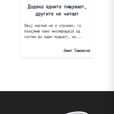
Додека едните пишуваат,
другите не читаат
Овој наслов не е случаен, го
позајмив како инспирација од
гостин во еден подкаст, но...
Емил Ташевски