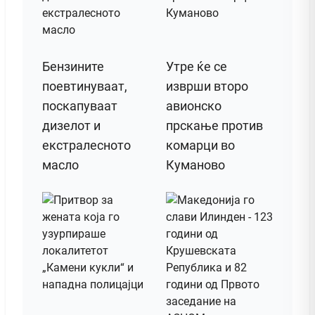
Бензините
Утре ќе се
поевтинуваат,
изврши второ
поскапуваат
авионско
дизелот и
прскање против
екстралесното
комарци во
масло
Куманово