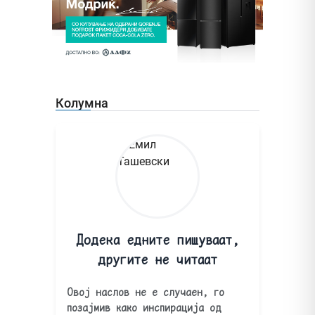
Колумна
Додека едните пишуваат,
другите не читаат
Овој наслов не е случаен, го
позајмив како инспирација од