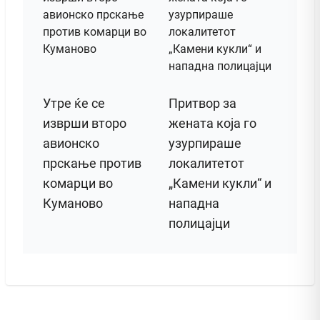
Утре ќе се
Притвор за
изврши второ
жената која го
авионско
узурпираше
прскање против
локалитетот
комарци во
„Камени кукли“ и
Куманово
нападна
полицајци