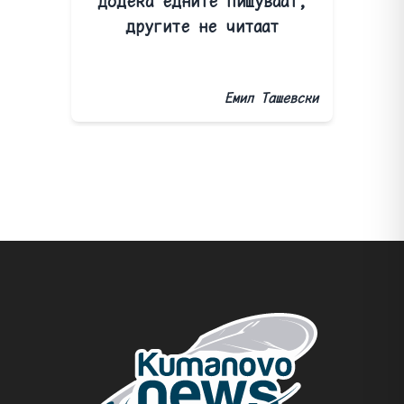
Додека едните пишуваат,
другите не читаат
Емил Ташевски