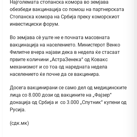
Најголемата стопанска комора во земјава
обезбеди вакцинација со помош на партнерската
Стопанска комора на Србија преку коморскиот
инвестициски форум.
Во земјава сè уште не е почната масовната
вакцинација на населението. Министерот Венко
Филипче вчера најави дека в недела ќе стасаат
првите количини „АстраЗенека“ од Ковакс
механизмот и со тоа од наредната недела
населението ќе почне да се вакцинира.
Досега вакцинирани се само дел од медицинските
лица со 8.000 дози од вакцините на „Фајзер“
донација од Србија и со 3.000 „Спутник“ купени од
Русија.
(сдк.мк)