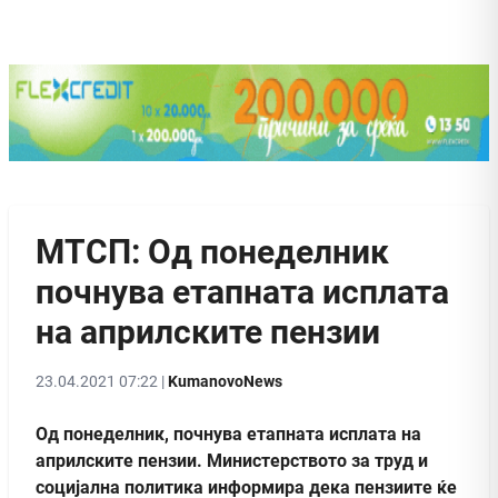
МТСП: Од понеделник
почнува етапната исплата
на априлските пензии
23.04.2021 07:22 |
KumanovoNews
Oд понеделник, почнува етапната исплата на
априлските пензии. Министерството за труд и
социјална политика информира дека пензиите ќе