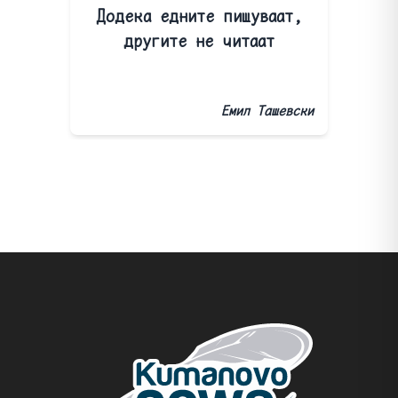
Додека едните пишуваат,
другите не читаат
Емил Ташевски