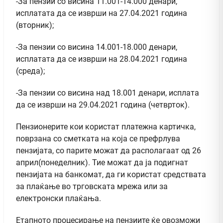
-За пензии со висина 11.001-14.000 денари,
исплатата да се изврши на 27.04.2021 година
(вторник);
-За пензии со висина 14.001-18.000 денари,
исплатата да се изврши на 28.04.2021 година
(среда);
-За пензии со висина над 18.001 денари, исплата
да се изврши на 29.04.2021 година (четврток).
Пензионерите кои користат платежна картичка,
поврзана со сметката на која се префрлува
пензијата, со парите можат да располагаат од 26
април(понеделник). Тие можат да ја подигнат
пензијата на банкомат, да ги користат средствата
за плаќање во трговската мрежа или за
електронски плаќања.
Етапното процесирање на пензиите ќе овозможи