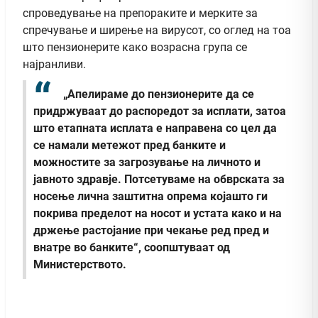
спроведување на препораките и мерките за
спречување и ширење на вирусот, со оглед на тоа
што пензионерите како возрасна група се
најранливи.
„Апелираме до пензионерите да се
придржуваат до распоредот за исплати, затоа
што етапната исплата е направена со цел да
се намали метежот пред банките и
можностите за загрозување на личното и
јавното здравје. Потсетуваме на обврската за
носење лична заштитна опрема којашто ги
покрива пределот на носот и устата како и на
држење растојание при чекање ред пред и
внатре во банките“, соопштуваат од
Министерството.