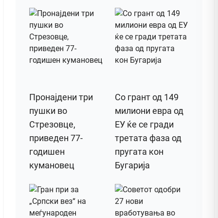
Пронајдени три
Со грант од 149
пушки во
милиони евра од
Стрезовце,
ЕУ ќе се гради
приведен 77-
третата фаза од
годишен
пругата кон
кумановец
Бугарија