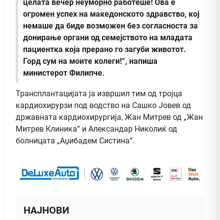
целата вечер неуморно работеше! Ова е
огромен успех на македонското здравство, кој
немаше да биде возможен без согласноста за
донирање органи од семејството на младата
пациентка која прерано го загуби животот.
Горд сум на моите колеги!“, напиша
министерот Филипче.
Трансплантацијата ја извршил тим од тројца
кардиохирурзи под водство на Сашко Јовев од
државната кардиохирургија, Жан Митрев од „Жан
Митрев Клиника“ и Александар Николиќ од
болницата „Аџибадем Систина“.
НАЈНОВИ