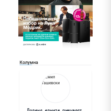
Колумна
Додека едните пишуваат,