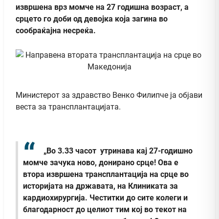
извршена врз момче на 27 годишна возраст, а
срцето го доби од девојка која загина во
сообраќајна несреќа.
Министерот за здравство Венко Филипче ја објави
веста за трансплантацијата.
„Во 3.33 часот утринава кај 27-годишно
момче зачука ново, донирано срце! Ова е
втора извршена трансплантација на срце во
историјата на државата, на Клиниката за
кардиохирургија. Честитки до сите колеги и
благодарност до целиот тим кој во текот на