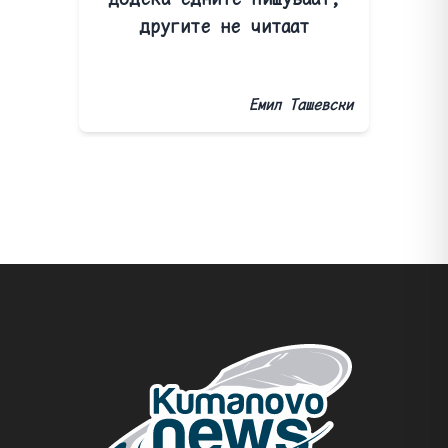
другите не читаат
Емил Ташевски