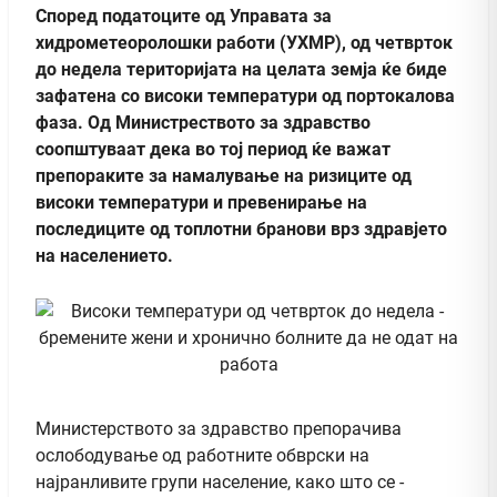
Според податоците од Управата за
хидрометеоролошки работи (УХМР), од четврток
до недела територијата на целата земја ќе биде
зафатена со високи температури од портокалова
фаза. Од Министреството за здравство
соопштуваат дека во тој период ќе важат
препораките за намалување на ризиците од
високи температури и превенирање на
последиците од топлотни бранови врз здравјето
на населението.
Министерството за здравство препорачива
ослободување од работните обврски на
најранливите групи население, како што се -