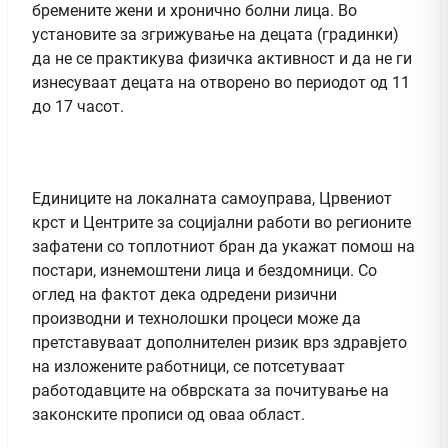
бремените жени и хронично болни лица. Во
установите за згрижување на децата (градинки)
да не се практикува физичка активност и да не ги
изнесуваат децата на отворено во периодот од 11
до 17 часот.
Единиците на локалната самоуправа, Црвениот
крст и Центрите за социјални работи во регионите
зафатени со топлотниот бран да укажат помош на
постари, изнемоштени лица и бездомници. Со
оглед на фактот дека одредени ризични
производни и технолошки процеси може да
претставуваат дополнителен ризик врз здравјето
на изложените работници, се потсетуваат
работодавците на обврската за почитување на
законските прописи од оваа област.