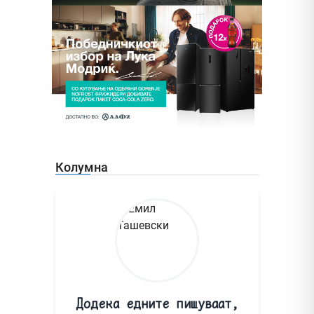
Колумна
Додека едните пишуваат,