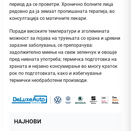
период да се проветри. Хронично болните лица
редовно да ја земаат пропишаната терапија, во
консултација со матичните лекари.
Поради високите температури и зголемената
можност за појава на труењата со храна и цревни
заразни заболувања, се препорачува:
задолжително миење на свеж зеленчук и овошје
пред нивната употреба; термичка подготовка на
храната и нејзино консумирање во многу краток
рок по подготовката, како и избегнување
термички необработени производи.
НАЈНОВИ