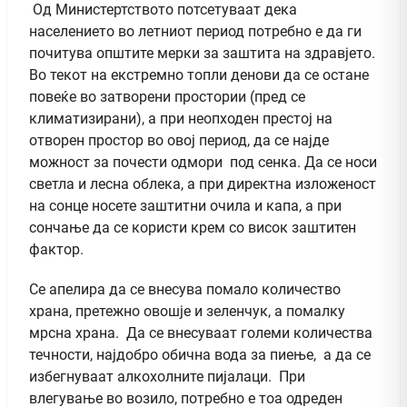
Од Министертството потсетуваат дека
населението во летниот период потребно е да ги
почитува општите мерки за заштита на здравјето.
Во текот на екстремно топли денови да се остане
повеќе во затворени простории (пред се
климатизирани), а при неопходен престој на
отворен простор во овој период, да се најде
можност за почести одмори под сенка. Да се носи
светла и лесна облека, а при директна изложеност
на сонце носете заштитни очила и капа, а при
сончање да се користи крем со висок заштитен
фактор.
Се апелира да се внесува помало количество
храна, претежно овошје и зеленчук, а помалку
мрсна храна. Да се внесуваат големи количества
течности, најдобро обична вода за пиење, а да се
избегнуваат алкохолните пијалаци. При
влегување во возило, потребно е тоа одреден