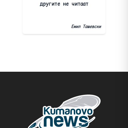
другите не читаат
Емил Ташевски