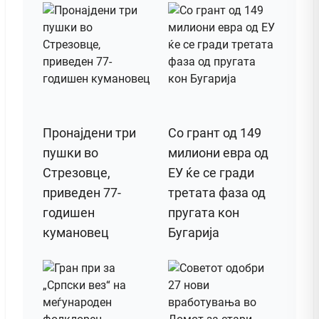
Пронајдени три
Со грант од 149
пушки во
милиони евра од
Стрезовце,
ЕУ ќе се гради
приведен 77-
третата фаза од
годишен
пругата кон
кумановец
Бугарија