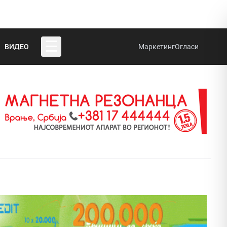
☰
ВИДЕО
Маркетинг
Огласи