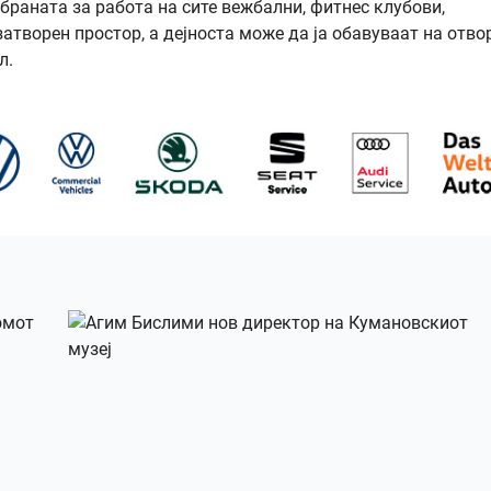
браната за работа на сите вежбални, фитнес клубови,
атворен простор, а дејноста може да ја обавуваат на отво
л.