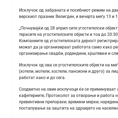
Исклучок од забраната и посебниот режим на движ
верскиот празник Велигден, и вечерта меѓу 13 и 
„Почнувајќи од 28 април сите угостителски објек
терасите на угостителските објекти и тоа до 20:3
Компаниите од угостителската дејност регистрира
можат да ја организираат работата само како рес
организирање свадби, родендени, крштевки и сли
Исклучок од ова се угостителските објекти на ме
(хотели, мотели, хостели, пансиони и друго) за ли
работат како и до сега.
Соодветно на овие исклучоци ќе се применуваат
кафетериите, Протоколот за отворање и работа на
превентивни препораки, времени мерки, наредени
постапување за заштита на здравјето на населен