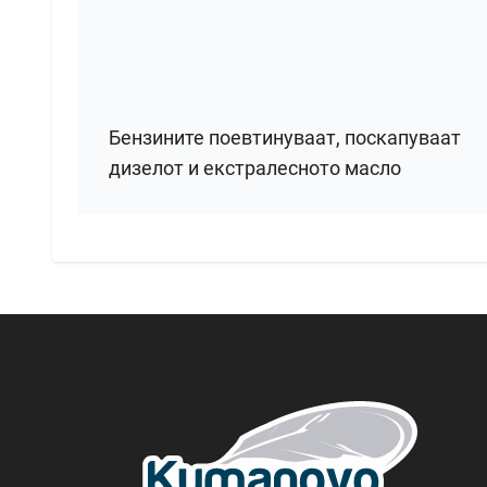
Бензините поевтинуваат, поскапуваат
дизелот и екстралесното масло