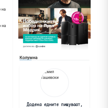
 на
о на
Колумна
Додека едните пишуваат,