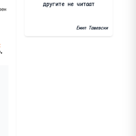
другите не читаат
рен
Емил Ташевски