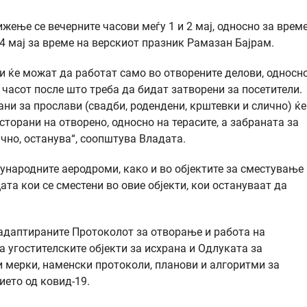
ење се вечерните часови меѓу 1 и 2 мај, односно за време
14 мај за време на верскиот празник Рамазан Бајрам.
ти ќе можат да работат само во отворените делови, односн
0 часот после што треба да бидат затворени за посетители.
ни за прослави (свадби, родендени, крштевки и слично) ќе
торани на отворено, односно на терасите, а забраната за
чно, останува“, соопштува Владата.
ѓународните аеродроми, како и во објектите за сместување
цата кои се сместени во овие објекти, кои остануваат да
 адаптираните Протоколот за отворање и работа на
 угостителските објекти за исхрана и Одлуката за
 мерки, наменски протоколи, планови и алгоритми за
ието од ковид-19.