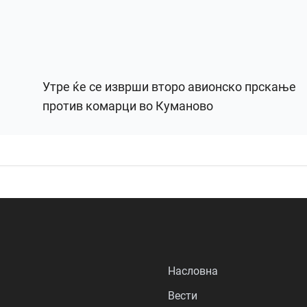
Утре ќе се изврши второ авионско прскање
против комарци во Куманово
Насловна
Вести