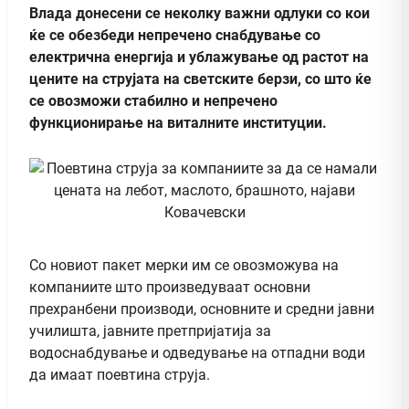
Влада донесени се неколку важни одлуки со кои
ќе се обезбеди непречено снабдување со
електрична енергија и ублажување од растот на
цените на струјата на светските берзи, со што ќе
се овозможи стабилно и непречено
функционирање на виталните институции.
Со новиот пакет мерки им се овозможува на
компаниите што произведуваат основни
прехранбени производи, основните и средни јавни
училишта, јавните претпријатија за
водоснабдување и одведување на отпадни води
да имаат поевтина струја.