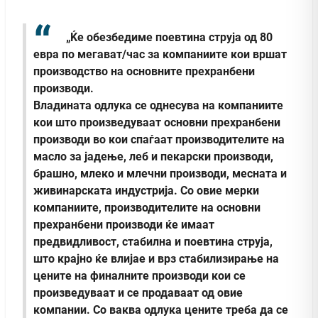
„Ќе обезбедиме поевтина струја од 80
евра по мегават/час за компаниите кои вршат
производство на основните прехранбени
производи.
Владината одлука се однесува на компаниите
кои што произведуваат основни прехранбени
производи во кои спаѓаат производителите на
масло за јадење, леб и пекарски производи,
брашно, млеко и млечни производи, месната и
живинарската индустрија. Со овие мерки
компаниите, производителите на основни
прехранбени производи ќе имаат
предвидливост, стабилна и поевтина струја,
што крајно ќе влијае и врз стабилизирање на
цените на финалните производи кои се
произведуваат и се продаваат од овие
компании. Со ваква одлука цените треба да се