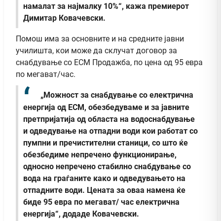
намалат за најмалку 10%“, кажа премиерот
Димитар Ковачевски.
Помош има за основните и на средните јавни
училишта, кои може да склучат договор за
снабдување со ЕСМ Продажба, по цена од 95 евра
по мегават/час.
„Можност за снабдување со електрична
енергија од ЕСМ, обезбедуваме и за јавните
претпријатија од областа на водоснабдување
и одведување на отпадни води кои работат со
пумпни и пречистителни станици, со што ќе
обезбедиме непречено функционирање,
односно непречено стабилно снабдување со
вода на граѓаните како и одведувањето на
отпадните води. Цената за оваа намена ќе
биде 95 евра по мегават/ час електрична
енергија“, додаде Ковачевски.