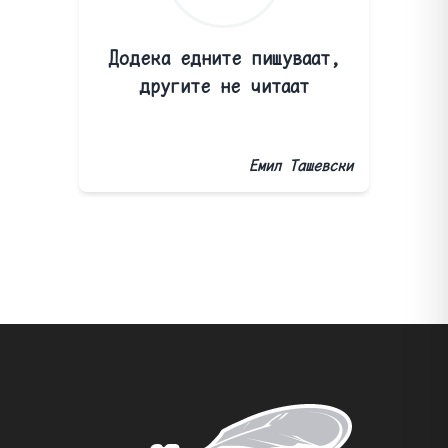
Додека едните пишуваат,
другите не читаат
Емил Ташевски