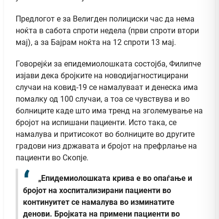
Предлогот е за Велигден полициски час да нема
ноќта в сабота спроти недела (први спроти втори
мај), а за Бајрам ноќта на 12 спроти 13 мај.
Говорејќи за епидемиолошката состојба, Филипче
изјави дека бројките на новодијагностицирани
случаи на ковид-19 се намалуваат и денеска има
помалку од 100 случаи, а тоа се чувствува и во
болниците каде што има тренд на зголемување на
бројот на испишани пациенти. Исто така, се
намалува и притисокот во болниците во другите
градови низ државата и бројот на префрлање на
пациенти во Скопје.
„Епидемиолошката крива е во опаѓање и
бројот на хоспитализирани пациенти во
континуитет се намалува во изминатите
денови. Бројката на примени пациенти во