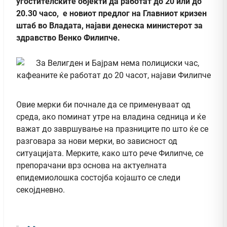
угостителските објекти да работат до 20 или до
20.30 часо, е новиот предлог на Главниот кризен
штаб во Владата, најави денеска министерот за
здравство Венко Филипче.
Овие мерки би почнале да се применуваат од
среда, ако поминат утре на владина седница и ќе
важат до завршување на празниците по што ќе се
разговара за нови мерки, во зависност од
ситуацијата. Мерките, како што рече Филипче, се
препорачани врз основа на актуелната
епидемиолошка состојба којашто се следи
секојдневно.