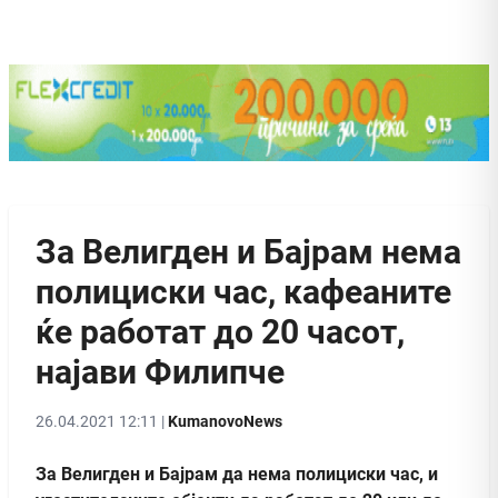
За Велигден и Бајрам нема
полициски час, кафеаните
ќе работат до 20 часот,
најави Филипче
26.04.2021 12:11 |
KumanovoNews
За Велигден и Бајрам да нема полициски час, и