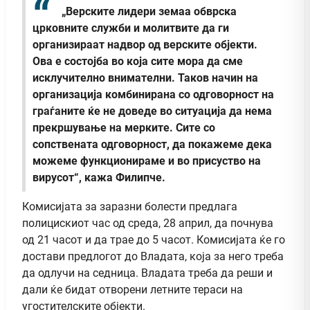
„Верските лидери земаа обврска
црковните служби и молитвите да ги
организираат надвор од верските објекти.
Ова е состојба во која сите мора да сме
исклучително внимателни. Таков начин на
организација комбинирана со одговорност на
граѓаните ќе не доведе во ситуација да нема
прекршување на мерките. Сите со
сопствената одговорност, да покажеме дека
можеме функционираме и во присуство на
вирусот“, кажа Филипче.
Комисијата за заразни болести предлага
полицискиот час од среда, 28 април, да почнува
од 21 часот и да трае до 5 часот. Комисијата ќе го
достави предлогот до Владата, која за него треба
да одлучи на седница. Владата треба да реши и
дали ќе бидат отворени летните тераси на
угостителските објекти.