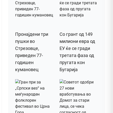
Пронајдени три
Со грант од 149
пушки во
милиони евра од
Стрезовце,
ЕУ ќе се гради
приведен 77-
третата фаза од
годишен
пругата кон
кумановец
Бугарија