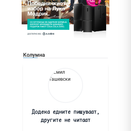
Колумна
Додека едните пишуваат,
другите не читаат