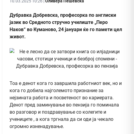
10.03.2025 10:26 |
Оливера Пешевска
Дубравка Добревска, професорка по англиски
јазик во Средното стручно училиште „Перо
Наков“ во Куманово, 24 јануари ќе го памети цел
живот.
Тоа е денот кога го завршила работниот век, но и
кога го добила најголемото признание за
нејзината работа и посветеност во кариерата.
Денот пред заминување во пензија го поминала
во разговор и поздравување со колегите и
учениците , а кога тргнала да си оди ја чекало
огромно изненадување.