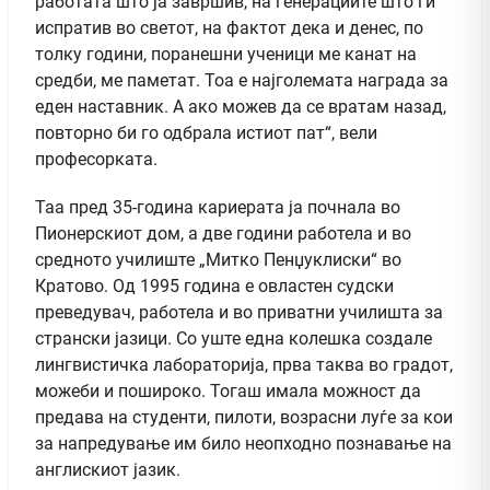
работата што ја завршив, на генерациите што ги
испратив во светот, на фактот дека и денес, по
толку години, поранешни ученици ме канат на
средби, ме паметат. Тоа е најголемата награда за
еден наставник. А ако можев да се вратам назад,
повторно би го одбрала истиот пат“, вели
професорката.
Таа пред 35-година кариерата ја почнала во
Пионерскиот дом, а две години работела и во
средното училиште „Митко Пенџуклиски“ во
Кратово. Од 1995 година е овластен судски
преведувач, работела и во приватни училишта за
странски јазици. Со уште една колешка создале
лингвистичка лабораторија, прва таква во градот,
можеби и пошироко. Тогаш имала можност да
предава на студенти, пилоти, возрасни луѓе за кои
за напредување им било неопходно познавање на
англискиот јазик.