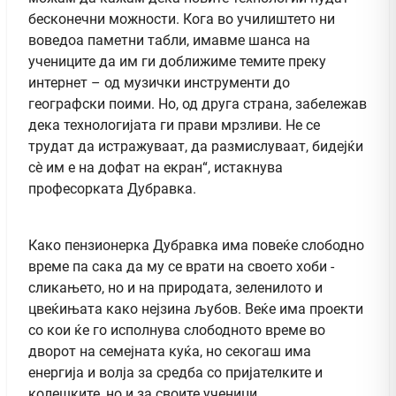
бесконечни можности. Кога во училиштето ни
воведоа паметни табли, имавме шанса на
учениците да им ги доближиме темите преку
интернет – од музички инструменти до
географски поими. Но, од друга страна, забележав
дека технологијата ги прави мрзливи. Не се
трудат да истражуваат, да размислуваат, бидејќи
сè им е на дофат на екран“, истакнува
професорката Дубравка.
Како пензионерка Дубравка има повеќе слободно
време па сака да му се врати на своето хоби -
сликањето, но и на природата, зеленилото и
цвеќињата како нејзина љубов. Веќе има проекти
со кои ќе го исполнува слободното време во
дворот на семејната куќа, но секогаш има
енергија и волја за средба со пријателките и
колешките, но и за своите ученици.