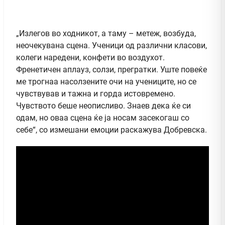
„Излегов во ходникот, а таму – метеж, возбуда,
неочекувана сцена. Ученици од различни класови,
колеги наредени, конфети во воздухот.
Френетичен аплауз, солзи, прегратки. Уште повеќе
ме трогнаа насолзените очи на учениците, но се
чувствував и тажна и горда истовремено.
Чувството беше неописливо. Знаев дека ќе си
одам, но оваа сцена ќе ја носам засекогаш со
себе“, со измешани емоции раскажува Добревска.