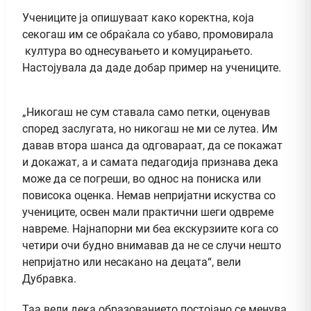
Учениците ја опишуваат како коректна, која
секогаш им се обраќала со убаво, промовирала
култура во однесувањето и комуцирањето.
Настојувала да даде добар пример на учениците.
„Никогаш не сум ставала само петки, оценував
според заслугата, но никогаш не ми се лутеа. Им
давав втора шанса да одговараат, да се покажат
и докажат, а и самата педагодија признава дека
може да се погреши, во однос на пониска или
повисока оценка. Немав непријатни искуства со
учениците, освен мали практични шеги одвреме
навреме. Најнапорни ми беа екскурзиите кога со
четири очи будно внимавав да не се случи нешто
непријатно или несакано на децата“, вели
Дубравка.
Таа вели дека образованието постојано се менува,