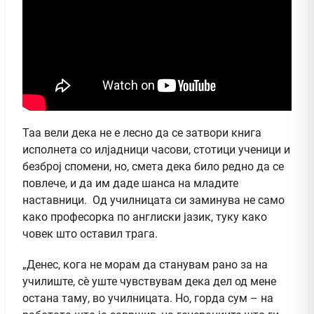
Таа вели дека не е лесно да се затвори книга
исполнета со илјадници часови, стотици ученици и
безброј спомени, но, смета дека било редно да се
повлече, и да им даде шанса на младите
наставници. Од училницата си заминува не само
како професорка по англиски јазик, туку како
човек што оставил трага.
„Денес, кога не морам да станувам рано за на
училиште, сè уште чувствувам дека дел од мене
остана таму, во училницата. Но, горда сум – на