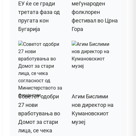
ЕУ ќе се гради
меѓународен
третата фаза од
фолклорен
пругата кон
фестивал во Црна
Бугарија
Гора
Советот одобри
Агим Бислими
27 нови
нов директор на
вработувања во
Кумановскиот
Домот за стари
музеј
лица, се чека