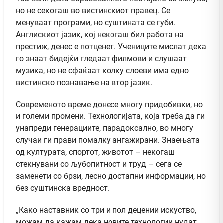
но не секогаш во вистинскиот правец. Се
менуваат програми, но суштината се губи.
Англискиот јазик, кој некогаш бил работа на
престиж, денес е потценет. Учениците мислат дека
го знаат бидејќи гледаат филмови и слушаат
музика, но не сфаќаат колку слоеви има едно
вистинско познавање на втор јазик.
Современото време донесе многу придобивки, но
и големи промени. Технологијата, која треба да ги
унапреди генерациите, парадоксално, во многу
случаи ги прави помалку ангажирани. Знаењата
од културата, спортот, животот – некогаш
стекнувани со љубопитност и труд – сега се
заменети со брзи, лесно достапни информации, но
без суштинска вредност.
„Како наставник со три и пол децении искуство,
можам да кажам дека новите технологии нудат