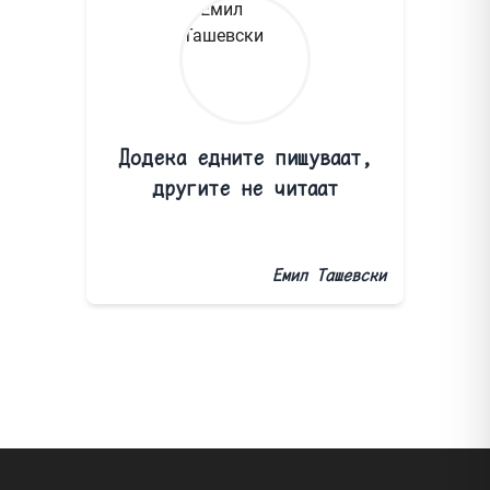
Додека едните пишуваат,
другите не читаат
Емил Ташевски