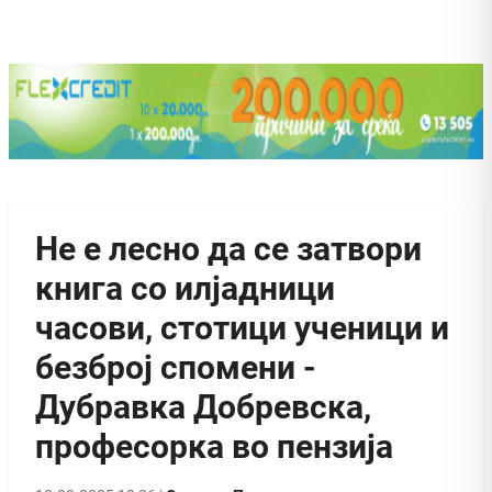
Не е лесно да се затвори
книга со илјадници
часови, стотици ученици и
безброј спомени -
Дубравка Добревска,
професорка во пензија