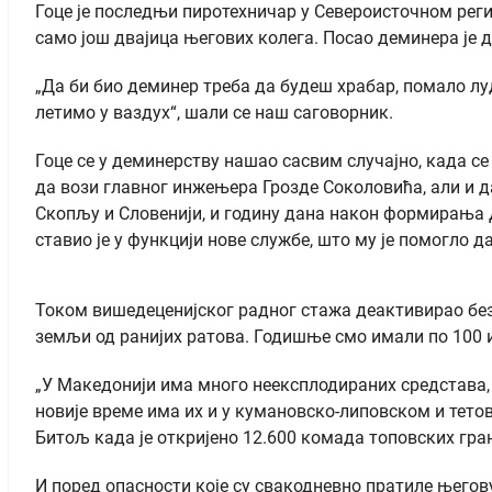
Гоце је последњи пиротехничар у Североисточном регио
само још двајица његових колега. Посао деминера је 
„Да би био деминер треба да будеш храбар, помало лу
летимо у ваздух“, шали се наш саговорник.
Гоце се у деминерству нашао сасвим случајно, када се
да вози главног инжењера Грозде Соколовића, али и да
Скопљу и Словенији, и годину дана након формирања Д
ставио је у функцији нове службе, што му је помогло 
Током вишедеценијског радног стажа деактивирао безб
земљи од ранијих ратова. Годишње смо имали по 100 
„У Македонији има много неексплодираних средстава, н
новије време има их и у кумановско-липовском и тетов
Битољ када је откријено 12.600 комада топовских гран
И поред опасности које су свакодневно пратиле његову