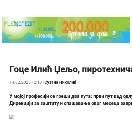
Гоце Илић Џељо, пиротехнич
14.02.2025 12:18 |
Сузана Николиќ
У мојој професији се греши два путa: први пут кад од
Дирекцији за заштиту и спашавање овог месеца заврш