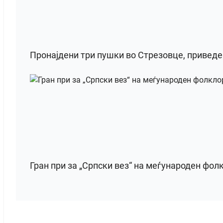
Пронајдени три пушки во Стрезовце, привед
Гран при за „Српски вез“ на меѓународен фол