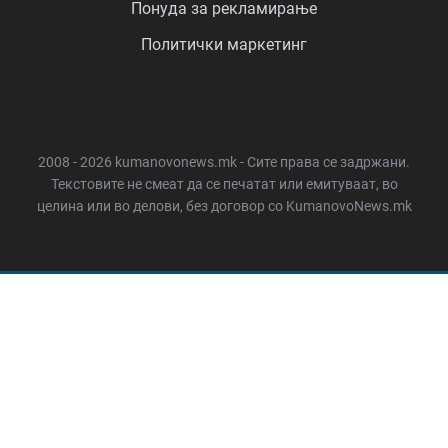
Понуда за рекламирање
Политички маркетинг
2008 - 2026 kumanovonews.mk - Сите права се задржани.
Текстовите не смеат да се печатат или емитуваат, во
целина или во делови, без договор со KumanovoNews.mk