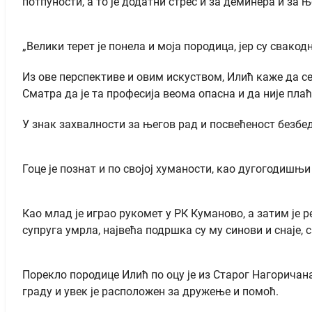
потпуности, а то је додатни стрес и за деминера и за 
„Велики терет је понела и моја породица, јер су свакод
Из ове перспективе и овим искуством, Илић каже да се 
Сматра да је та професија веома опасна и да није пла
У знак захвалности за његов рад и посвећеност безбе
Гоце је познат и по својој хуманости, као дугогодишњи
Као млад је играо рукомет у РК Куманово, а затим је р
супруга умрла, највећа подршка су му синови и снаје, 
Порекло породице Илић по оцу је из Старог Нагоричана
граду и увек је расположен за дружење и помоћ.