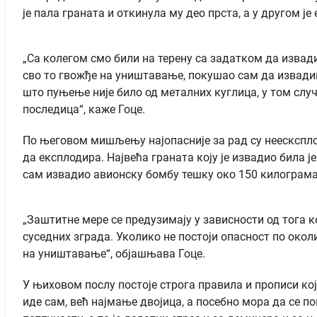
је пала граната и откинула му део прста, а у другом 
„Са колегом смо били на терену са задатком да извад
сво то гвожђе на уништавање, покушао сам да извадим 
што пуњење није било од металних куглица, у том слу
последица“, каже Гоце.
По његовом мишљењу најопасније за рад су неесксплоди
да експлодира. Највећа граната коју је извадио била 
сам извадио авионску бомбу тешку око 150 килограма,
„Заштитне мере се предузимају у зависности од тога 
суседних зграда. Уколико не постоји опасност по окол
на уништавање“, објашњава Гоце.
У њиховом послу постоје строга правила и прописи који
иде сам, већ најмање двојица, а посебно мора да се п