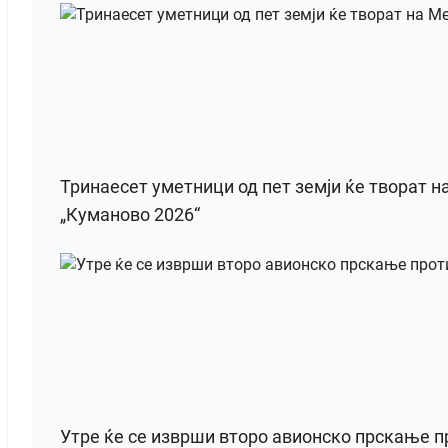
Тринаесет уметници од пет земји ќе творат 
„Куманово 2026“
Утре ќе се изврши второ авионско прскање 