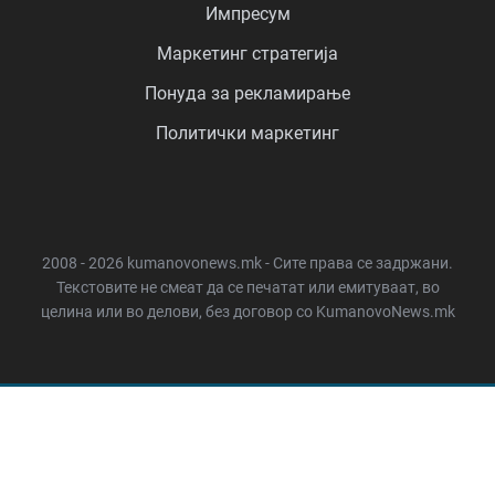
Импресум
Маркетинг стратегија
Понуда за рекламирање
Политички маркетинг
2008 - 2026 kumanovonews.mk - Сите права се задржани.
Текстовите не смеат да се печатат или емитуваат, во
целина или во делови, без договор со KumanovoNews.mk