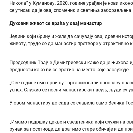
Никола“ у Куманову. 2020. године урађен је нови икон
се утисак да је овај споменик и светиња заборављена и
Духовни живот се враћа у овај манастир
Једини који брину и желе да сачувају овај древни ис
животу, труде се да манастир претворе у атрактивно к
Председник Трајче Димитриевски каже да је њихова ид
вредности како би се вратио на место које заслужује.
„Ове године смо први пут организовали прославу празн
успех. Служио се посни манастирски пасуљ, људи су 
У овом манастиру до сада се славила само Велика Гос
„Имамо подршку цркве и свештеника који служи на ов
ручак за посетиоце, да вратимо старе обичаје и да 