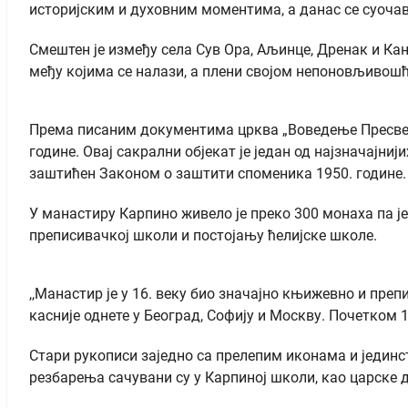
историјским и духовним моментима, а данас се суоча
Смештен је између села Сув Ора, Аљинце, Дренак и Кан
међу којима се налази, а плени својом непоновљивош
Према писаним документима црква „Воведење Пресвете 
године. Овај сакрални објекат је један од најзначај
заштићен Законом о заштити споменика 1950. године.
У манастиру Карпино живело је преко 300 монаха па је
преписивачкој школи и постојању ћелијске школе.
,,Манастир је у 16. веку био значајно књижевно и преп
касније однете у Београд, Софију и Москву. Почетком 1
Стари рукописи заједно са прелепим иконама и јединс
резбарења сачувани су у Карпиној школи, као царске д