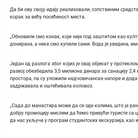
Да би ову своју идеју реализовали, сопственим средст
корак за већу посећеност места.
„Обновили смо конак, који није под заштитом као кул
донирана, а неке смо купили сами. Вода је уведена, им
Један од разлога због којих је овај објекат у проте
развој обезбедила 3,5 милиона денара за санацију 2,4
простора, па су уложили надчовечанске напоре и дода
задржавала и оштећивала коловоз.
„Сада до манастира може да се оде колима, што је рани
добру промоцију мислим да ћемо привући туристе са це
да нас укључе у програм студентских екскурзија, као 