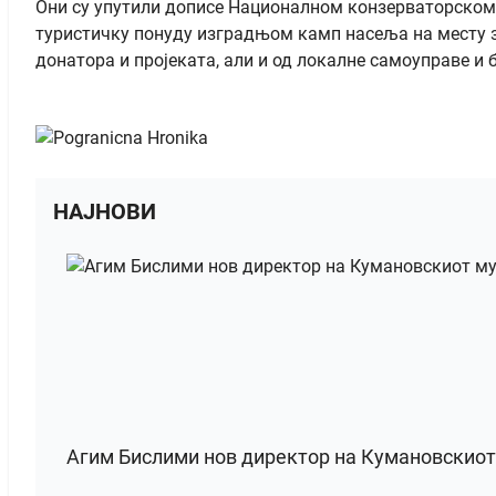
Они су упутили дописе Националном конзерваторском 
туристичку понуду изградњом камп насеља на месту зв
донатора и пројеката, али и од локалне самоуправе и
НАЈНОВИ
Агим Бислими нов директор на Кумановскиот