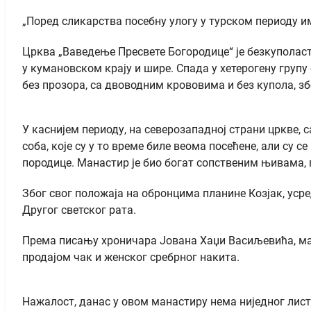
„Поред сликарства посебну улогу у турском периоду им
Црква „Ваведење Пресвете Богородице“ је безкуполас
у кумановском крају и шире. Спада у хетерогену групу
без прозора, са двоводним крововима и без купола, зб
У каснијем периоду, на северозападној страни цркве, 
соба, које су у то време биле веома посећене, али су 
породице. Манастир је био богат сопственим њивама,
Због свог положаја на обронцима планине Козјак, усре
Другог светског рата.
Према писању хроничара Јована Хаџи Васиљевића, ман
продајом чак и женског сребрног накита.
Нажалост, данас у овом манастиру нема ниједног листа