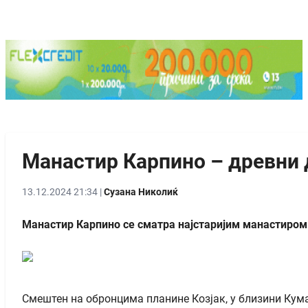
Манастир Карпино – древни 
13.12.2024 21:34 |
Сузана Николиќ
Манастир Карпино се сматра најстаријим манастиром н
Смештен на обронцима планине Козјак, у близини Кума