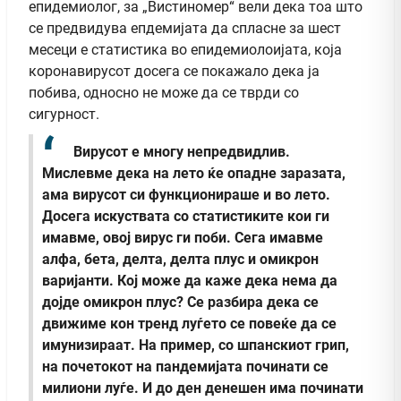
епидемиолог, за „Вистиномер“ вели дека тоа што
се предвидува епдемијата да спласне за шест
месеци е статистика во епидемиолоијата, која
коронавирусот досега се покажало дека ја
побива, односно не може да се тврди со
сигурност.
Вирусот е многу непредвидлив.
Мислевме дека на лето ќе опадне заразата,
ама вирусот си функционираше и во лето.
Досега искуствата со статистиките кои ги
имавме, овој вирус ги поби. Сега имавме
алфа, бета, делта, делта плус и омикрон
варијанти. Кој може да каже дека нема да
дојде омикрон плус? Се разбира дека се
движиме кон тренд луѓето се повеќе да се
имунизираат. На пример, со шпанскиот грип,
на почетокот на пандемијата починати се
милиони луѓе. И до ден денешен има починати