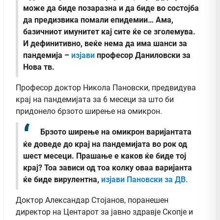
може да биде позаразна и да биде во состојба
да предизвика помали епидемии… Ама,
базичниот имунитет кај сите ќе се зголемува.
И дефинитивно, веќе нема да има шанси за
пандемија –
изјави
професор Даниловски за
Нова тв.
Професор доктор Никола Пановски, предвидува
крај на пандемијата за 6 месеци за што би
придонело брзото ширење на омикрон.
Брзото ширење на oмикрон варијантата
ќе доведе до крај на пандемијата во рок од
шест месеци. Прашање е каков ќе биде тој
крај? Тоа зависи од тоа колку оваа варијанта
ќе биде вирулентна,
изјави Пановски за ДВ.
Доктор Александар Стојанов, поранешен
директор на Центарот за јавно здравје Скопје и