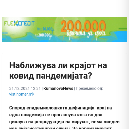
Наближува ли крајот на
ковид пандемијата?
31.12.2021 12:31 |
KumanovoNews
| Преземено од:
vistinomer.mk
Според епидемиолошката дефиниција, крај на
една епидемија се прогласува кога во два
циклуса на репродукција на вирусот, нема ниеден
нов дијагностициран случај. За коронавирусот