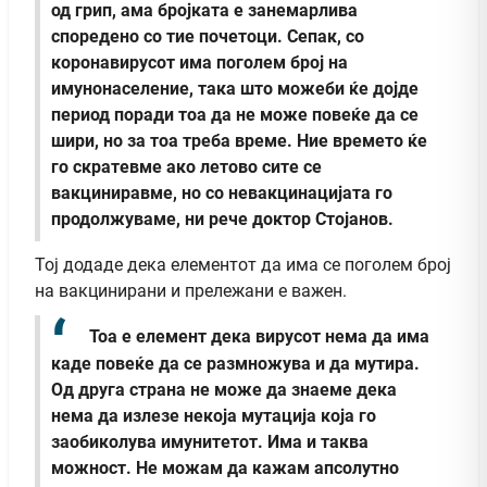
од грип, ама бројката е занемарлива
споредено со тие почетоци. Сепак, со
коронавирусот има поголем број на
имунонаселение, така што можеби ќе дојде
период поради тоа да не може повеќе да се
шири, но за тоа треба време. Ние времето ќе
го скратевме ако летово сите се
вакциниравме, но со невакцинацијата го
продолжуваме, ни рече доктор Стојанов.
Тој додаде дека елементот да има се поголем број
на вакцинирани и прележани е важен.
Тоа е елемент дека вирусот нема да има
каде повеќе да се размножува и да мутира.
Од друга страна не може да знаеме дека
нема да излезе некоја мутација која го
заобиколува имунитетот. Има и таква
можност. Не можам да кажам апсолутно