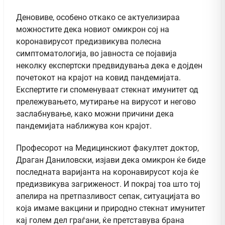
Деновиве, особено откако се актуелизираа
можностите дека новиот омикрон сој на
коронавирусот предизвикува полесна
симптоматологија, во јавноста се појавија
неколку експертски предвидувања дека е дојден
почетокот на крајот на ковид пандемијата.
Експертите ги споменуваат стекнат имунитет од
прележувањето, мутирање на вирусот и негово
заслабнување, како можни причини дека
пандемијата наближува кон крајот.
Професорот на Медицинскиот факултет доктор,
Драган Даниловски, изјави дека омикрон ќе биде
последната варијанта на коронавирусот која ќе
предизвикува загриженост. И покрај тоа што тој
апелира на претпазливост сепак, ситуацијата во
која имаме вакцини и природно стекнат имунитет
кај голем дел граѓани, ќе претставува брана