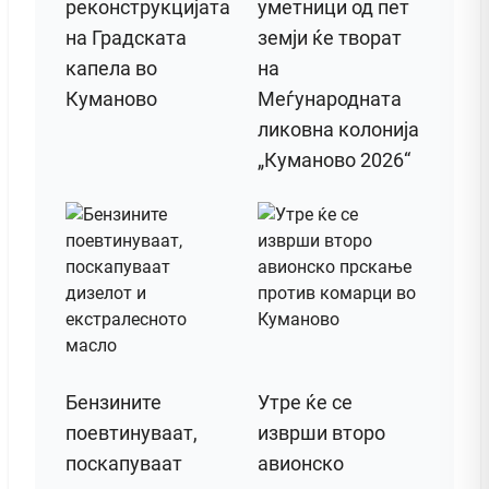
реконструкцијата
уметници од пет
на Градската
земји ќе творат
капела во
на
Куманово
Меѓународната
ликовна колонија
„Куманово 2026“
Бензините
Утре ќе се
поевтинуваат,
изврши второ
поскапуваат
авионско