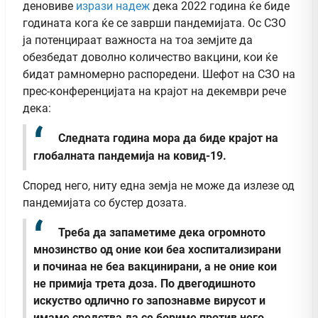
деновиве
изрази надеж
дека 2022 година ќе биде
годината кога ќе се заврши пандемијата. Ос СЗО
ја потенцираат важноста на тоа земјите да
обезбедат доволно количество вакцини, кои ќе
бидат рамномерно распоредени. Шефот на СЗО на
прес-конференцијата на крајот на декември рече
дека:
Следната година мора да биде крајот на
глобалната пандемија на ковид-19.
Според него, ниту една земја не може да излезе од
пандемијата со бустер дозата.
Треба да запаметиме дека огромното
мнозинство од оние кои беа хоспитализирани
и починаа не беа вакцинирани, а не оние кои
не примија трета доза. По двегодишното
искуство одлично го запознавме вирусот и
имаме средства да се бориме против него.