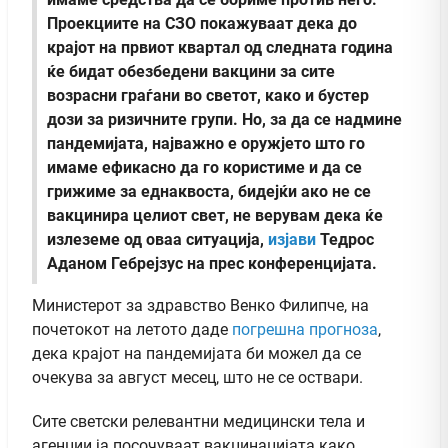
Проекциите на СЗО покажуваат дека до
крајот на првиот квартал од следната година
ќе бидат обезбедени вакцини за сите
возрасни граѓани во светот, како и бустер
дози за ризичните групи. Но, за да се надмине
пандемијата, најважно е оружјето што го
имаме ефикасно да го користиме и да се
грижиме за еднаквоста, бидејќи ако не се
вакцинира целиот свет, не верувам дека ќе
излеземе од оваа ситуација,
изјави
Тедрос
Аданом Гебрејзус на прес конференцијата.
Министерот за здравство Венко Филипче, на
почетокот на летото даде
погрешна прогноза
,
дека крајот на пандемијата би можел да се
очекува за август месец, што не се оствари.
Сите светски релевантни медицински тела и
агенции ја посочуваат вакцинацијата како