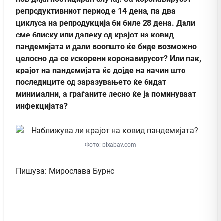
репродуктивниот период е 14 дена, па
два
циклуса на репродукција би биле
28 дена. Дали
сме блиску или далеку од крајот на ковид
пандемијата и дали воопшто
ќе биде
возможно
целосно да се искорени коронавирусот? Или пак,
крајот на пандемијата ќе дојде на начин што
последиците од заразувањето ќе бидат
минимални, а граѓаните лесно ќе ја поминуваат
инфекцијата?
Фото: pixabay.com
Пишува: Мирослава Бурнс