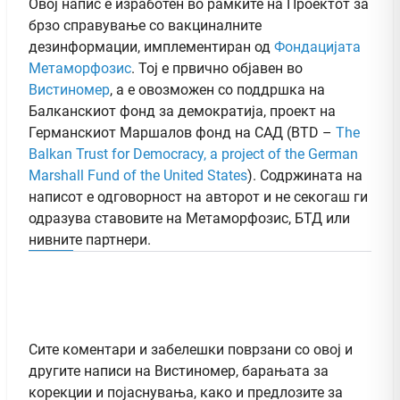
Овој напис е изработен во рамките на Проектот за
брзо справување со вакциналните
дезинформации, имплементиран од
Фондацијата
Метаморфозис
. Тој е првично објавен во
Вистиномер
, а e овозможен со поддршка на
Балканскиот фонд за демократија, проект на
Германскиот Маршалов фонд на САД (BTD –
The
Balkan Trust for Democracy, a project of the German
Marshall Fund of the United States
). Содржината на
написот е одговорност на авторот и не секогаш ги
одразува ставовите на Метаморфозис, БТД или
нивните партнери.
Сите коментари и забелешки поврзани со овој и
другите написи на Вистиномер, барањата за
корекции и појаснувања, како и предлозите за