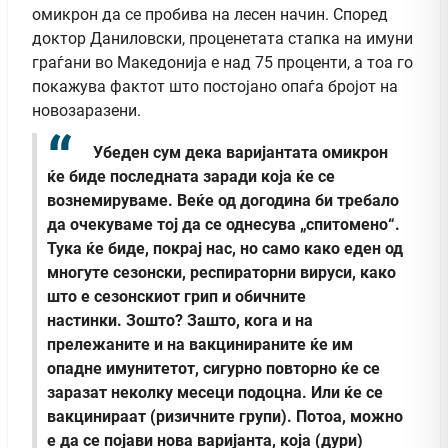
омикрон да се пробива на лесен начин. Според
доктор Даниловски, проценетата стапка на имуни
граѓани во Македонија е над 75 проценти, а тоа го
покажува фактот што постојано опаѓа бројот на
новозаразени.
Убеден сум дека варијантата омикрон
ќе биде последната заради која ќе се
вознемируваме. Веќе од догодина би требало
да очекуваме тој да се однесува „спитомено“.
Тука ќе биде, покрај нас, но само како еден од
многуте сезонски, респираторни вируси, како
што е сезонскиот грип и обичните
настинки. Зошто? Зашто, кога и на
прележаните и на вакцинираните ќе им
опадне имунитетот, сигурно повторно ќе се
заразат неколку месеци подоцна. Или ќе се
вакцинираат (ризичните групи). Потоа, можно
е да се појави нова варијанта, која (дури)