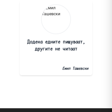
Додека едните пишуваат,
другите не читаат
Емил Ташевски