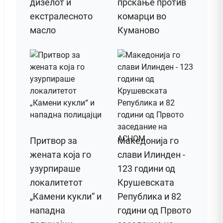
дизелот и
прскање против
екстралесното
комарци во
масло
Куманово
Притвор за
Македонија го
жената која го
слави Илинден -
узурпираше
123 години од
локалитетот
Крушевската
„Камени кукли“ и
Република и 82
нападна
години од Првото