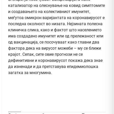
катализатор на олеснување на ковид симптомите
и создавањето на колективниот имунитет,
меѓутоа омикрон варијантата на коронавирусот е
последна околност во низата. Нејзината полесна
клиничка слика, како и фактот што населението
има создадено имунитет или од прележаност или
од вакцинација, се посочуваат како главни два
фактора дека на вирусот можеби – му се ближи
крајот. Сепак, сите овие прогнози не се
дефинитивни и коронавирусот покажа дека знае
да изненади и да претставува епидемиолошка
загатка за многумина.