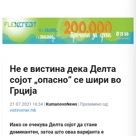
Не е вистина дека Делта
сојот „опасно“ се шири во
Грција
21.07.2021 16:34 |
KumanovoNews
| Преземено од:
vistinomer.mk
Иако се очекува Делта сојот да стане
доминантен, затоа што оваа варијанта е