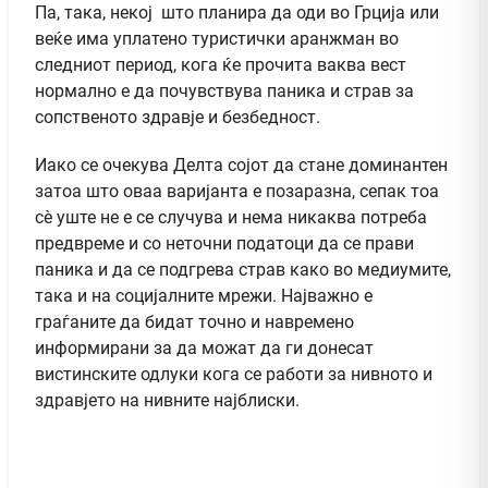
Па, така, некој што планира да оди во Грција или
веќе има уплатено туристички аранжман во
следниот период, кога ќе прочита ваква вест
нормално е да почувствува паника и страв за
сопственото здравје и безбедност.
Иако се очекува Делта сојот да стане доминантен
затоа што оваа варијанта е позаразна, сепак тоа
сè уште не е се случува и нема никаква потреба
предвреме и со неточни податоци да се прави
паника и да се подгрева страв како во медиумите,
така и на социјалните мрежи. Најважно е
граѓаните да бидат точно и навремено
информирани за да можат да ги донесат
вистинските одлуки кога се работи за нивното и
здравјето на нивните најблиски.