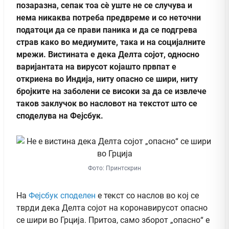
позаразна, сепак тоа сè уште не се случува и
нема никаква потреба предвреме и со неточни
податоци да се прави паника и да се подгрева
страв како во медиумите, така и на социјалните
мрежи. Вистината е дека Делта сојот, односно
варијантата на вирусот којашто првпат е
откриена во Индија, ниту опасно се шири, ниту
бројките на заболени се високи за да се извлече
таков заклучок во насловот на текстот што се
споделува на Фејсбук.
Фото: Принтскрин
На
Фејсбук
споделен
е текст со наслов во кој се
тврди дека Делта сојот на коронавирусот опасно
се шири во Грција. Притоа, само зборот „опасно“ е