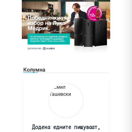
Колумна
Додека едните пишуваат,