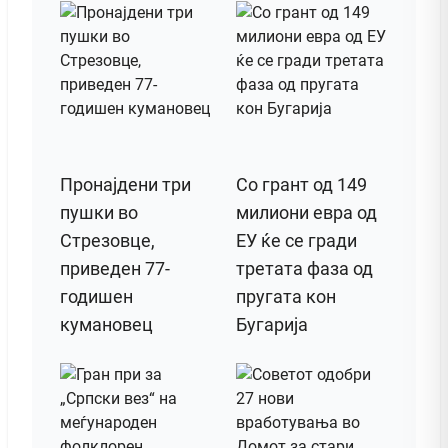
Пронајдени три
Со грант од 149
пушки во
милиони евра од
Стрезовце,
ЕУ ќе се гради
приведен 77-
третата фаза од
годишен
пругата кон
кумановец
Бугарија