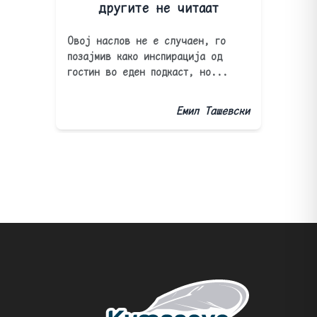
другите не читаат
Овој наслов не е случаен, го
позајмив како инспирација од
гостин во еден подкаст, но...
Емил Ташевски