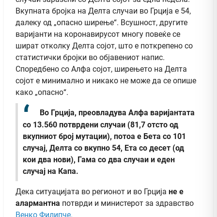
Вкупната бројка на Делта случаи во Грција е 54,
далеку од „опасно ширење“. Всушност, другите
варијанти на коронавирусот многу повеќе се
шират отколку Делта сојот, што е поткрепено со
статистички бројки во објавениот напис.
Споредбено со Алфа сојот, ширењето на Делта
сојот е минимално и никако не може да се опише
како „опасно“.
Во Грција, преовладува Алфа варијантата
со 13.560 потврдени случаи (81,7 отсто од
вкупниот број мутации), потоа е Бета со 101
случај, Делта со вкупно 54, Ета со десет (од
кои два нови), Гама со два случаи и еден
случај на Капа.
Дека ситуацијата во регионот и во Грција
не е
алармантна
потврди и министерот за здравство
Венко Филипче.