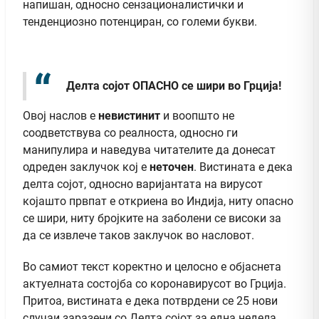
напишан, односно сензационалистички и
тенденциозно потенциран, со големи букви.
Делта сојот ОПАСНО се шири во Грција!
Овој наслов е
невистинит
и воопшто не
соодветствува со реалноста, односно ги
манипулира и наведува читателите да донесат
одреден заклучок кој е
неточен
. Вистината е дека
делта сојот, односно варијантата на вирусот
којашто првпат е откриена во Индија, ниту опасно
се шири, ниту бројките на заболени се високи за
да се извлече таков заклучок во насловот.
Во самиот текст коректно и целосно е објаснета
актуелната состојба со коронавирусот во Грција.
Притоа, вистината е дека потврдени се 25 нови
случаи заразени со Делта сојот за една недела.