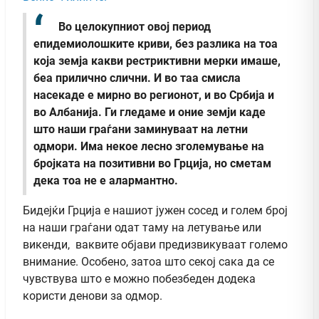
Во целокупниот овој период
епидемиолошките криви, без разлика на тоа
која земја какви рестриктивни мерки имаше,
беа прилично слични. И во таа смисла
насекаде е мирно во регионот, и во Србија и
во Албанија. Ги гледаме и оние земји каде
што наши граѓани заминуваат на летни
одмори. Има некое лесно зголемување на
бројката на позитивни во Грција, но сметам
дека тоа не е алармантно.
Бидејќи Грција е нашиот јужен сосед и голем број
на наши граѓани одат таму на летување или
викенди, ваквите објави предизвикуваат големо
внимание. Особено, затоа што секој сака да се
чувствува што е можно побезбеден додека
користи денови за одмор.