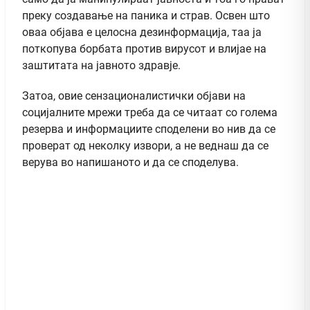
преку создавање на паника и страв. Освен што
оваа објава е целосна дезинформација, таа ја
поткопува борбата против вирусот и влијае на
заштитата на јавното здравје.
Затоа, овие сензационалистички објави на
социјалните мрежи треба да се читаат со голема
резерва и информациите споделени во нив да се
проверат од неколку извори, а не веднаш да се
верува во напишаното и да се споделува.