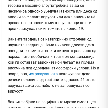
теорија е масовно злоупотребена за да се
инсинуира односно убедува јавноста или дека од
авиони го фрлаат вирусот или дека авионите нè
прскаат со отровни хемиски супстанци кои ги
предизвикуваат симптомите на ковид-19.
Ваквите тврдења се категорично отфрлени од
научната заедница. Нема никакви докази дека
наводните хемиски патеки се нешто различно од
нормалните, вообичаени траги од кондензација
кои ги оставаат авионите кои летаат на голема
височина под одредени атмосферски услови. Но и
покрај ова,
истражувањата
покажуваат дека
речиси половина од граѓаните, односно 46 отсто
веруваат дека „од небото не запрашуваат со
вирусот“.
Ваквите објави на социјалните мрежи имаат цел
само да ја манипулираат јавноста и тоа го прават