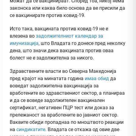
можат да се вакцинираат. Според тоа, никој нема
законска или каква било основа да ве присили да
се вакцинирате против ковид-19.
Исто така, вакцината против ковид-19 не е
влезена во
задолжителниот календар за
имунизација
, што Владата го донесе пред неколку
дена, што значи дека вакцината против оваа
болест не е задолжителна за никого.
Здравствените власти во Северна Македонија
пред крајот на минатата година
имаа обид
да
воведат задолжителна вакцинација за
вработените во здравствениот сектор, а планираа
и да се воведе задолжителен вакцинален
сертификат, негативен ПЦР тест или доказ за
прележаност за вработените во јавниот сектор.
Ваквите обиди пропаднаа по мноштвото реакции
на
синдикатите
. Владата се откажа од овие две