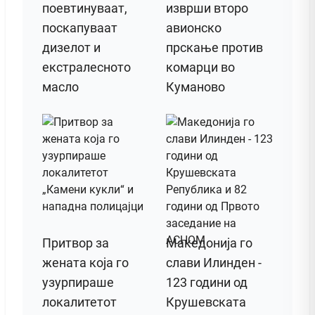
поевтинуваат,
изврши второ
поскапуваат
авионско
дизелот и
прскање против
екстралесното
комарци во
масло
Куманово
Притвор за
Македонија го
жената која го
слави Илинден -
узурпираше
123 години од
локалитетот
Крушевската