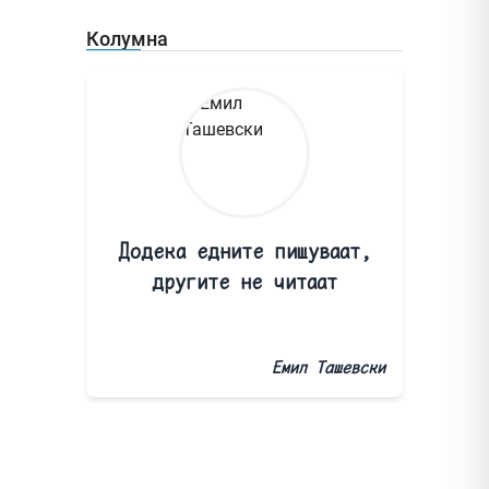
Колумна
Додека едните пишуваат,
другите не читаат
Емил Ташевски