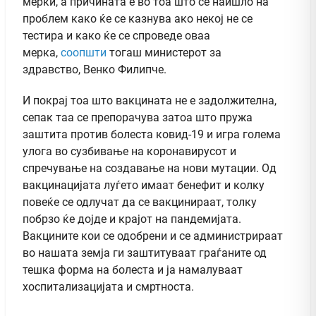
мерки, а причината е во тоа што се наишло на
проблем како ќе се казнува ако некој не се
тестира и како ќе се спроведе оваа
мерка,
соопшти
тогаш министерот за
здравство, Венко Филипче.
И покрај тоа што вакцината не е задолжителна,
сепак таа се препорачува затоа што пружа
заштита против болеста ковид-19 и игра голема
улога во сузбивање на коронавирусот и
спречување на создавање на нови мутации. Од
вакцинацијата луѓето имаат бенефит и колку
повеќе се одлучат да се вакцинираат, толку
побрзо ќе дојде и крајот на пандемијата.
Вакцините кои се одобрени и се администрираат
во нашата земја ги заштитуваат граѓаните од
тешка форма на болеста и ја намалуваат
хоспитализацијата и смртноста.