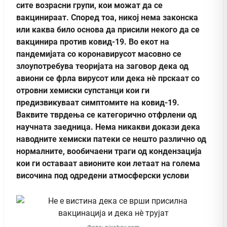
сите возрасни групи, кои можат да се
вакцинираат. Според тоа, никој нема законска
или каква било основа да присили некого да се
вакцинира против ковид-19. Во екот на
пандемијата со коронавирусот масовно се
злоупотребува теоријата на заговор дека од
авиони се фрла вирусот или дека нè прскаат со
отровни хемиски супстанци кои ги
предизвикуваат симптомите на ковид-19.
Ваквите тврдења се категорично отфрлени од
научната заедница. Нема никакви докази дека
наводните хемиски патеки се нешто различно од
нормалните, вообичаени траги од кондензација
кои ги оставаат авионите кои летаат на голема
височина под одредени атмосферски услови