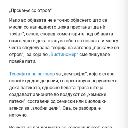
„Прскање со отров“
Иако во објавата не е точно објаснето што се
мисли со напишаното „нека престанат да нè
трујат“, сепак, според коментарите под објавата
очигледно е дека станува збор за позната и многу
често споделувана теорија на заговор „прскање со
отров“, за која во
„Вистиномер“
сме пишувале
повеќе пати.
Теоријата на заговор
за „кемтрејлс“, која е стара
повеќе од две децении, го преставува верувањето
дека патеката, односно белата трага што ја
создаваат авионите во воздухот се „хемиски
патеки“, составени од хемиски или биолошки
агенси за „злобни цели“. Ова, се разбира, е
неточно.
Во екот на пандемијата со коронавирусот, оваа